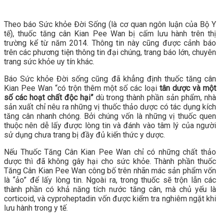
Theo báo Sức khỏe Đời Sống (là cơ quan ngôn luận của Bộ Y
tế), thuốc tăng cân Kian Pee Wan bị cấm lưu hành trên thị
trường kể từ năm 2014. Thông tin này cũng được cảnh báo
trên các phương tiện thông tin đại chúng, trang báo lớn, chuyên
trang sức khỏe uy tín khác.
Báo Sức khỏe Đời sống cũng đã khẳng định thuốc tăng cân
Kian Pee Wan “có trộn thêm một số các loại
tân dược và một
số các hoạt chất độc hại”
dù trong thành phần sản phẩm, nhà
sản xuất chỉ nêu ra những vị thuốc thảo dược có tác dụng kích
tăng cân nhanh chóng. Bởi chúng vốn là những vị thuốc quen
thuộc nên dễ lấy được lòng tin và đánh vào tâm lý của người
sử dụng chưa trang bị đầy đủ kiến thức y dược.
Nếu Thuốc Tăng Cân Kian Pee Wan chỉ có những chất thảo
dược thì đã không gây hại cho sức khỏe. Thành phần thuốc
Tăng Cân Kian Pee Wan công bố trên nhãn mác sản phẩm vốn
là “ảo” để lấy lòng tin. Ngoài ra, trong thuốc sẽ trộn lẫn các
thành phần có khả năng tích nước tăng cân, mà chủ yếu là
corticoid, và cyproheptadin vốn được kiểm tra nghiêm ngặt khi
lưu hành trong y tế.