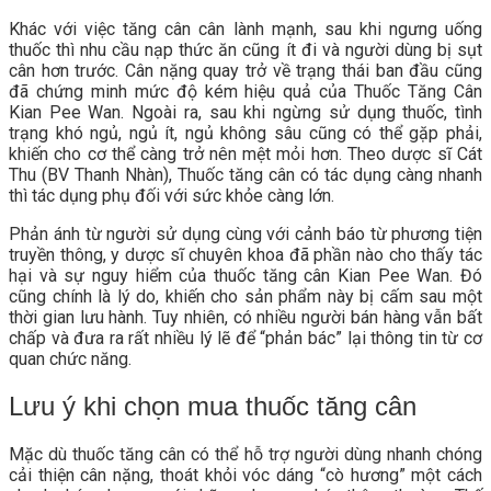
Khác với việc tăng cân cân lành mạnh, sau khi ngưng uống
thuốc thì nhu cầu nạp thức ăn cũng ít đi và người dùng bị sụt
cân hơn trước. Cân nặng quay trở về trạng thái ban đầu cũng
đã chứng minh mức độ kém hiệu quả của Thuốc Tăng Cân
Kian Pee Wan. Ngoài ra, sau khi ngừng sử dụng thuốc, tình
trạng khó ngủ, ngủ ít, ngủ không sâu cũng có thể gặp phải,
khiến cho cơ thể càng trở nên mệt mỏi hơn. Theo dược sĩ Cát
Thu (BV Thanh Nhàn), Thuốc tăng cân có tác dụng càng nhanh
thì tác dụng phụ đối với sức khỏe càng lớn.
Phản ánh từ người sử dụng cùng với cảnh báo từ phương tiện
truyền thông, y dược sĩ chuyên khoa đã phần nào cho thấy tác
hại và sự nguy hiểm của thuốc tăng cân Kian Pee Wan. Đó
cũng chính là lý do, khiến cho sản phẩm này bị cấm sau một
thời gian lưu hành. Tuy nhiên, có nhiều người bán hàng vẫn bất
chấp và đưa ra rất nhiều lý lẽ để “phản bác” lại thông tin từ cơ
quan chức năng.
Lưu ý khi chọn mua thuốc tăng cân
Mặc dù thuốc tăng cân có thể hỗ trợ người dùng nhanh chóng
cải thiện cân nặng, thoát khỏi vóc dáng “cò hương” một cách