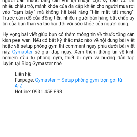
người bán thuốc tăng cân với lợi nhuận cực kỳ cao. Có rất
nhiều chiêu trò, mánh khóe của đa cấp khiến cho người mua rơi
vào “cạm bẫy” mà không hề biết rằng “tiền mất tật mang”.
Trước cám dỗ của đồng tiền, nhiều người bán hàng bất chấp uy
tín của bản thân và tác hại đối với sức khỏe của người dùng.
Hy vọng bài viết giúp bạn có thêm thông tin về thuốc tăng cân
kian pee wan. Nếu có bất kỳ thắc mắc nào về nội dung bài viết
hoặc về setup phòng gym thì comment ngay phía dưới bài viết
này,
Gymaster
sẽ giải đáp ngay. Xem thêm thông tin về kinh
nghiệm đầu tư phòng gym, thiết bị gym và hướng dẫn tập
luyện tại Blog Gymaster nhé.
Liên hệ:
Fanpage:
Gymaster – Setup phòng gym trọn gói từ
A-Z
Hotline: 0931 458 898