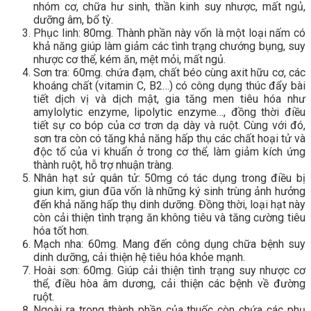
nhóm cơ, chữa hư sinh, thần kinh suy nhược, mất ngủ,
dưỡng âm, bổ tỳ.
Phục linh: 80mg. Thành phần này vốn là một loại nấm có
khả năng giúp làm giảm các tình trạng chướng bụng, suy
nhược cơ thể, kém ăn, mệt mỏi, mất ngủ.
Sơn tra: 60mg. chứa đạm, chất béo cùng axit hữu cơ, các
khoáng chất (vitamin C, B2…) có công dụng thúc đẩy bài
tiết dịch vị và dịch mật, gia tăng men tiêu hóa như
amylolytic enzyme, lipolytic enzyme…, đồng thời điều
tiết sự co bóp của cơ trơn dạ dày và ruột. Cùng với đó,
sơn tra còn có tăng khả năng hấp thụ các chất hoại tử và
độc tố của vi khuẩn ở trong cơ thể, làm giảm kích ứng
thành ruột, hỗ trợ nhuận tràng.
Nhân hạt sử quân tử: 50mg có tác dụng trong điều bị
giun kim, giun đũa vốn là những ký sinh trùng ảnh hưởng
đến khả năng hấp thụ dinh dưỡng. Đồng thời, loại hạt này
còn cải thiện tình trạng ăn không tiêu và tăng cường tiêu
hóa tốt hơn.
Mạch nha: 60mg. Mang đến công dụng chữa bệnh suy
dinh dưỡng, cải thiện hệ tiêu hóa khỏe mạnh.
Hoài sơn: 60mg. Giúp cải thiện tình trạng suy nhược cơ
thể, điều hòa âm dương, cải thiện các bệnh về đường
ruột.
Ngoài ra trong thành phần của thuốc còn chứa các phụ