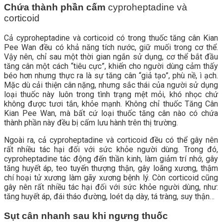
Chứa thành phần cấm
cyproheptadine và
corticoid
Cả cyproheptadine và corticoid có trong thuốc tăng cân Kian
Pee Wan đều có khả năng tích nước, giữ muối trong cơ thể.
Vậy nên, chỉ sau một thời gian ngắn sử dụng, cơ thể bắt đầu
tăng cân một cách “tiêu cực”, khiến cho người dùng cảm thấy
béo hơn nhưng thực ra là sự tăng cân “giả tạo”, phù nề, ì ạch.
Mặc dù cải thiện cân nặng, nhưng sắc thái của người sử dụng
loại thuốc này luôn trong tình trạng mệt mỏi, khó nhọc chứ
không được tươi tắn, khỏe mạnh. Không chỉ thuốc Tăng Cân
Kian Pee Wan, mà bất cứ loại thuốc tăng cân nào có chứa
thành phần này đều bị cấm lưu hành trên thị trường.
Ngoài ra, cả cyproheptadine và corticoid đều có thể gây nên
rất nhiều tác hại đối với sức khỏe người dùng. Trong đó,
cyproheptadine tác động đến thần kinh, làm giảm trí nhớ, gây
tăng huyết áp, teo tuyến thượng thận, gây loãng xương, thậm
chí hoại tử xương làm gãy xương bệnh lý. Còn corticoid cũng
gây nên rất nhiều tác hại đối với sức khỏe người dùng, như:
tăng huyết áp, đái tháo đường, loét dạ dày, tá tràng, suy thận…
Sụt cân nhanh sau khi ngưng thuốc