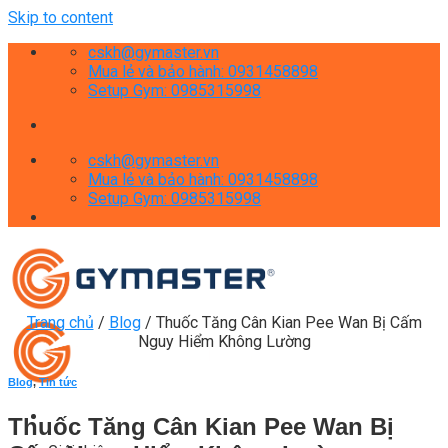
Skip to content
cskh@gymaster.vn
Mua lẻ và bảo hành: 0931458898
Setup Gym: 0985315998
cskh@gymaster.vn
Mua lẻ và bảo hành: 0931458898
Setup Gym: 0985315998
Trang chủ
/
Blog
/
Thuốc Tăng Cân Kian Pee Wan Bị Cấm
Nguy Hiểm Không Lường
Blog
,
Tin tức
Thuốc Tăng Cân Kian Pee Wan Bị