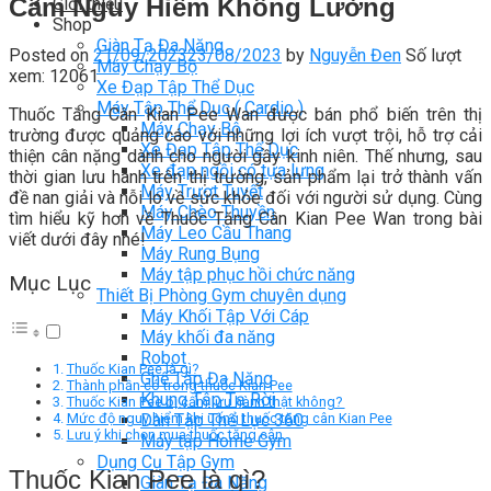
Cấm Nguy Hiểm Không Lường
Giới thiệu
Shop
Giàn Tạ Đa Năng
Posted on
21/09/2023
23/08/2023
by
Nguyễn Đen
Số lượt
Máy Chạy Bộ
xem: 12061
Xe Đạp Tập Thể Dục
Máy Tập Thể Dục ( Cardio )
Thuốc Tăng Cân Kian Pee Wan được bán phổ biến trên thị
Máy Chạy Bộ
trường được quảng cáo với những lợi ích vượt trội, hỗ trợ cải
Xe Đạp Tập Thể Dục
thiện cân nặng dành cho người gầy kinh niên. Thế nhưng, sau
Xe đạp ngồi có tựa lưng
thời gian lưu hành trên thị trường, sản phẩm lại trở thành vấn
Máy Trượt Tuyết
đề nan giải và nỗi lo về sức khỏe đối với người sử dụng. Cùng
Máy Chèo Thuyền
tìm hiểu kỹ hơn về Thuốc Tăng Cân Kian Pee Wan trong bài
Máy Leo Cầu Thang
viết dưới đây nhé!
Máy Rung Bụng
Máy tập phục hồi chức năng
Mục Lục
Thiết Bị Phòng Gym chuyên dụng
Máy Khối Tập Với Cáp
Máy khối đa năng
Robot
Thuốc Kian Pee là gì?
Ghế Tập Đa Năng
Thành phần có trong thuốc Kian Pee
Khung Tập Tạ Rời
Thuốc Kian Pee bị cấm lưu hành thật không?
Dàn Tập Thể Lực 360
Mức độ nguy hiểm khi uống thuốc tăng cân Kian Pee
Lưu ý khi chọn mua thuốc tăng cân
Máy tập Home Gym
Dụng Cụ Tập Gym
Thuốc Kian Pee là gì?
Giàn Tạ Đa Năng