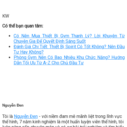
KW
Có thể bạn quan tâm:
Có Nên Mua Thiết Bị Gym Thanh Lý? Lời Khuyên Từ
Chuyên Gia Để Quyết Định Sáng Suốt
Đánh Giá Chi Tiết: Thiết Bị Spirit Có Tốt Không? Nên Đầu
Tư Hay Không?
Phòng Gym Nên Có Bao Nhiêu Khu Chức Năng? Hướng
Dẫn Tối Ưu Từ A-Z Cho Chủ Đầu Tư
Nguyễn Đen
Tôi là
Nguyễn Đen
- với niềm đam mê mãnh liệt trong lĩnh vực
thể hình, 7 năm kinh nghiệm là một huấn luyện viên thể hình, tôi