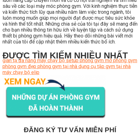
luôn nâng cấp chuyên môn và có cơ hội trải nghiệm và tìm hiểu
sâu về các loại máy móc phòng gym. Với kinh nghiệm thực tiễn
và kiến thức tích lũy qua nhiều năm làm việc trong ngành, tôi
luôn mong muốn giúp mọi người đạt được mục tiêu sức khỏe
và hình thể tốt nhất. Những chia sẻ của tôi tại đây sẽ mang đến
cho bạn nhiều thông tin hữu ích về luyện tập và cách sử dụng
thiết bị phòng gym hiệu quả. Hãy theo dõi những bài viết mới
nhất của tôi để cập nhật thêm nhiều kiến thức bổ ích.
ĐƯỢC TÌM KIẾM NHIỀU NHẤT
giàn tạ đa năng
máy chạy bộ
setup phòng gym
mở phòng gym
phòng gym đẹp
phòng gym tại nhà
dụng cụ tập gym tại nhà
máy chạy bộ elip
ĐĂNG KÝ TƯ VẤN MIỄN PHÍ