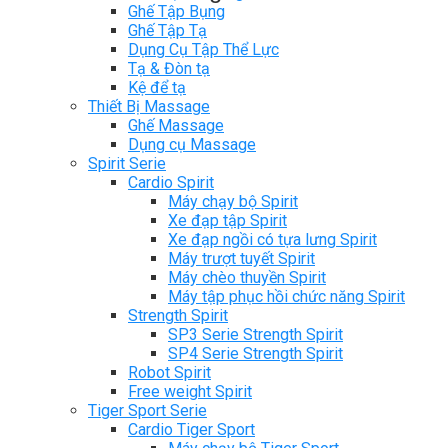
Ghế Tập Bụng
Ghế Tập Tạ
Dụng Cụ Tập Thể Lực
Tạ & Đòn tạ
Kệ để tạ
Thiết Bị Massage
Ghế Massage
Dụng cụ Massage
Spirit Serie
Cardio Spirit
Máy chạy bộ Spirit
Xe đạp tập Spirit
Xe đạp ngồi có tựa lưng Spirit
Máy trượt tuyết Spirit
Máy chèo thuyền Spirit
Máy tập phục hồi chức năng Spirit
Strength Spirit
SP3 Serie Strength Spirit
SP4 Serie Strength Spirit
Robot Spirit
Free weight Spirit
Tiger Sport Serie
Cardio Tiger Sport