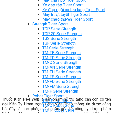
Máy chạy bộ Tiger Sport
Xe đạp tập Tiger Sport
Xe đạp ngồi có tựa lưng Tiger Sport
Máy trượt tuyết Tiger Sport
Máy chèo thuyền Tiger Sport
Strength Tiger Sport
TGP Serie Strength
TGP 20 Serie Strength
TGS Serie Strength
TGF Serie Strength
TM Serie Strength
TM-FB Serie Strength
TM-FD Serie Strength
TM-C Serie Strength
TM-AN Serie Strength
TM-FH Serie Strength
TM-FS Serie Strength
TM-FD Serie Strength
TM-FM Serie Strengh
TM-F Serie Strength
Robot Tiger Sport
Thuốc Kian Pee Wan là sản phẩm hỗ trợ tăng cân còn có tên
TGP Serie Robot
gọi Kiện Tỳ Hoàn trong tiếng Việt. Theo thông tin được công
TM-C Robot Serie
bố, đây là sản phẩm có nguồn gốc từ công ty dược phẩm
TM-H Robot Serie