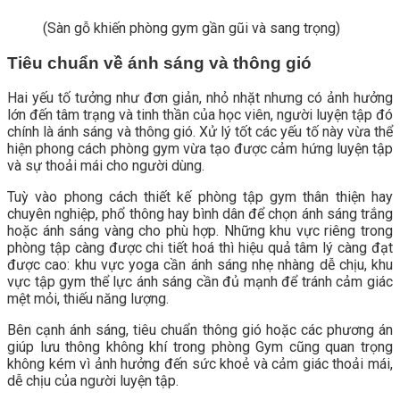
(Sàn gỗ khiến phòng gym gần gũi và sang trọng)
Tiêu chuẩn về ánh sáng và thông gió
Hai yếu tố tưởng như đơn giản, nhỏ nhặt nhưng có ảnh hưởng
lớn đến tâm trạng và tinh thần của học viên, người luyện tập đó
chính là ánh sáng và thông gió. Xử lý tốt các yếu tố này vừa thể
hiện phong cách phòng gym vừa tạo được cảm hứng luyện tập
và sự thoải mái cho người dùng.
Tuỳ vào phong cách thiết kế phòng tập gym thân thiện hay
chuyên nghiệp, phổ thông hay bình dân để chọn ánh sáng trắng
hoặc ánh sáng vàng cho phù hợp. Những khu vực riêng trong
phòng tập càng được chi tiết hoá thì hiệu quả tâm lý càng đạt
được cao: khu vực yoga cần ánh sáng nhẹ nhàng dễ chịu, khu
vực tập gym thể lực ánh sáng cần đủ mạnh để tránh cảm giác
mệt mỏi, thiếu năng lượng.
Bên cạnh ánh sáng, tiêu chuẩn thông gió hoặc các phương án
giúp lưu thông không khí trong phòng Gym cũng quan trọng
không kém vì ảnh hưởng đến sức khoẻ và cảm giác thoải mái,
dễ chịu của người luyện tập.