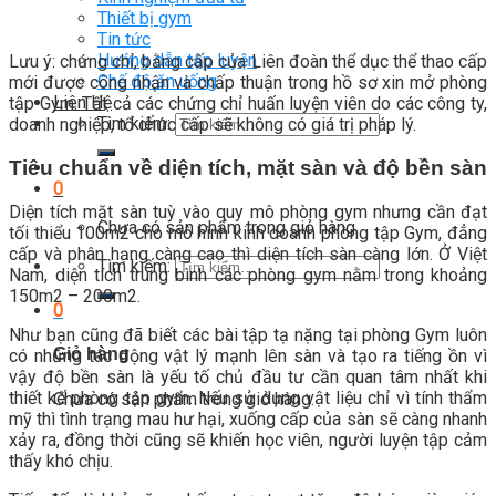
Thiết bị gym
Tin tức
Hướng dẫn tập luyện
Lưu ý: chứng chỉ, bằng cấp của Liên đoàn thể dục thể thao cấp
Chế độ ăn uống
mới được công nhận và chấp thuận trong hồ sơ xin mở phòng
Liên Hệ
tập Gym. Tất cả các chứng chỉ huấn luyện viên do các công ty,
Tìm kiếm:
doanh nghiệp, tổ chức cấp sẽ không có giá trị pháp lý.
Tiêu chuẩn về diện tích, mặt sàn và độ bền sàn
0
Diện tích mặt sàn tuỳ vào quy mô phòng gym nhưng cần đạt
Chưa có sản phẩm trong giỏ hàng.
tối thiểu 100m2 cho mô hình kinh doanh phòng tập Gym, đẳng
cấp và phân hạng càng cao thì diện tích sàn càng lớn. Ở Việt
Tìm kiếm:
Nam, diện tích trung bình các phòng gym nằm trong khoảng
150m2 – 200m2.
0
Như bạn cũng đã biết các bài tập tạ nặng tại phòng Gym luôn
Giỏ hàng
có những tác động vật lý mạnh lên sàn và tạo ra tiếng ồn vì
vậy độ bền sàn là yếu tố chủ đầu tư cần quan tâm nhất khi
thiết kế phòng tập gym. Nếu sử dụng vật liệu chỉ vì tính thẩm
Chưa có sản phẩm trong giỏ hàng.
mỹ thì tình trạng mau hư hại, xuống cấp của sàn sẽ càng nhanh
xảy ra, đồng thời cũng sẽ khiến học viên, người luyện tập cảm
thấy khó chịu.