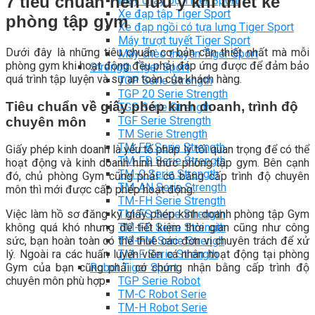
7 tiêu chuẩn nên lưu ý khi thiết kế
Máy chạy bộ Tiger Sport
Xe đạp tập Tiger Sport
phòng tập gym
Xe đạp ngồi có tựa lưng Tiger Sport
Máy trượt tuyết Tiger Sport
Dưới đây là những tiêu chuẩn cơ bản cần thiết nhất mà mỗi
Máy chèo thuyền Tiger Sport
phòng gym khi hoạt động đều phải đáp ứng được để đảm bảo
Strength Tiger Sport
quá trình tập luyện và sự an toàn của khách hàng.
TGP Serie Strength
TGP 20 Serie Strength
Tiêu chuẩn về giấy phép kinh doanh, trình độ
TGS Serie Strength
TGF Serie Strength
chuyên môn
TM Serie Strength
TM-FB Serie Strength
Giấy phép kinh doanh là yếu tố pháp lý tối quan trọng để có thể
TM-FD Serie Strength
hoạt động và kinh doanh hinh thức phòng tập gym. Bên cạnh
TM-C Serie Strength
đó, chủ phòng Gym cũng phải có bằng cấp trình độ chuyên
TM-AN Serie Strength
môn thì mới được cấp phép hoạt động.
TM-FH Serie Strength
TM-FS Serie Strength
Việc làm hồ sơ đăng ký giấy phép kinh doanh phòng tập Gym
TM-FD Serie Strength
không quá khó nhưng để tiết kiệm thời gian cũng như công
TM-FM Serie Strengh
sức, bạn hoàn toàn có thể thuê các đơn vị chuyên trách để xử
TM-F Serie Strength
lý. Ngoài ra các huấn luyện viên cá nhân hoạt động tại phòng
Robot Tiger Sport
Gym của bạn cũng phải có chứng nhận bằng cấp trình độ
TGP Serie Robot
chuyên môn phù hợp.
TM-C Robot Serie
TM-H Robot Serie