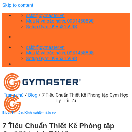
Skip to content
cskh@gymaster.vn
Mua lẻ và bảo hành: 0931458898
Setup Gym: 0985315998
cskh@gymaster.vn
Mua lẻ và bảo hành: 0931458898
Setup Gym: 0985315998
Trang chủ
/
Blog
/
7 Tiêu Chuẩn Thiết Kế Phòng tập Gym Hợp
Lý, Tối Ưu
Blog
,
Tin tức
,
Kinh nghiệm đầu tư
7 Tiêu Chuẩn Thiết Kế Phòng tập