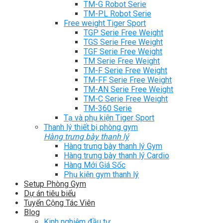
TM-G Robot Serie
TM-PL Robot Serie
Free weight Tiger Sport
TGP Serie Free Weight
TGS Serie Free Weight
TGF Serie Free Weight
TM Serie Free Weight
TM-F Serie Free Weight
TM-FF Serie Free Weight
TM-AN Serie Free Weight
TM-C Serie Free Weight
TM-360 Serie
Tạ và phụ kiện Tiger Sport
Thanh lý thiết bị phòng gym
Hàng trưng bày thanh lý
Hàng trưng bày thanh lý Gym
Hàng trưng bày thanh lý Cardio
Hàng Mới Giá Sốc
Phụ kiện gym thanh lý
Setup Phòng Gym
Dự án tiêu biểu
Tuyển Cộng Tác Viên
Blog
Kinh nghiệm đầu tư