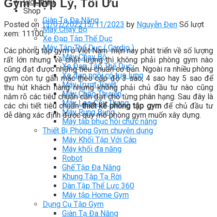
Gym Hợp Lý, Tối Ưu
Giới thiệu
Shop
Giàn Tạ Đa Năng
Posted on
13/07/2022
15/11/2023
by
Nguyễn Đen
Số lượt
Máy Chạy Bộ
xem: 11100
Xe Đạp Tập Thể Dục
Máy Tập Thể Dục ( Cardio )
Các phòng tập gym ở Việt Nam hiện nay phát triển về số lượng
Máy Chạy Bộ
rất lớn nhưng về chất lượng thì không phải phòng gym nào
Xe Đạp Tập Thể Dục
cũng đạt được những tiêu chuẩn cơ bản. Ngoài ra nhiều phòng
Xe đạp ngồi có tựa lưng
gym còn tự gắn mác theo cấp độ 3 sao, 4 sao hay 5 sao để
Máy Trượt Tuyết
thu hút khách hàng nhưng không phải chủ đầu tư nào cũng
Máy Chèo Thuyền
nắm rõ các tiêu chuẩn cần đạt cho từng phân hạng. Sau đây là
Máy Leo Cầu Thang
các chi tiết tiêu chuẩn
thiết kế phòng tập gym
để chủ đầu tư
Máy Rung Bụng
dễ dàng xác định được quy mô phòng gym muốn xây dựng.
Máy tập phục hồi chức năng
Thiết Bị Phòng Gym chuyên dụng
Máy Khối Tập Với Cáp
Máy khối đa năng
Robot
Ghế Tập Đa Năng
Khung Tập Tạ Rời
Dàn Tập Thể Lực 360
Máy tập Home Gym
Dụng Cụ Tập Gym
Giàn Tạ Đa Năng