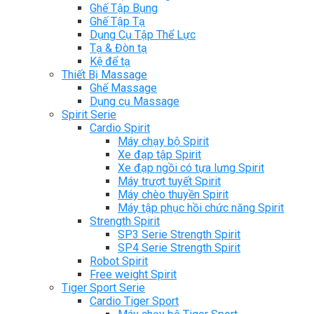
Ghế Tập Bụng
Ghế Tập Tạ
Dụng Cụ Tập Thể Lực
Tạ & Đòn tạ
Kệ để tạ
Thiết Bị Massage
Ghế Massage
Dụng cụ Massage
Spirit Serie
Cardio Spirit
Máy chạy bộ Spirit
Xe đạp tập Spirit
Xe đạp ngồi có tựa lưng Spirit
Máy trượt tuyết Spirit
Máy chèo thuyền Spirit
Máy tập phục hồi chức năng Spirit
Strength Spirit
SP3 Serie Strength Spirit
SP4 Serie Strength Spirit
Robot Spirit
Free weight Spirit
Tiger Sport Serie
Cardio Tiger Sport