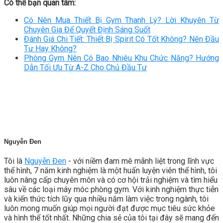
Có thể bạn quan tâm:
Có Nên Mua Thiết Bị Gym Thanh Lý? Lời Khuyên Từ
Chuyên Gia Để Quyết Định Sáng Suốt
Đánh Giá Chi Tiết: Thiết Bị Spirit Có Tốt Không? Nên Đầu
Tư Hay Không?
Phòng Gym Nên Có Bao Nhiêu Khu Chức Năng? Hướng
Dẫn Tối Ưu Từ A-Z Cho Chủ Đầu Tư
Nguyễn Đen
Tôi là
Nguyễn Đen
- với niềm đam mê mãnh liệt trong lĩnh vực
thể hình, 7 năm kinh nghiệm là một huấn luyện viên thể hình, tôi
luôn nâng cấp chuyên môn và có cơ hội trải nghiệm và tìm hiểu
sâu về các loại máy móc phòng gym. Với kinh nghiệm thực tiễn
và kiến thức tích lũy qua nhiều năm làm việc trong ngành, tôi
luôn mong muốn giúp mọi người đạt được mục tiêu sức khỏe
và hình thể tốt nhất. Những chia sẻ của tôi tại đây sẽ mang đến