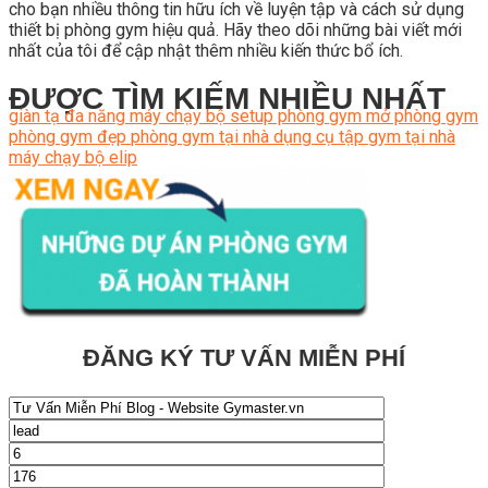
cho bạn nhiều thông tin hữu ích về luyện tập và cách sử dụng
thiết bị phòng gym hiệu quả. Hãy theo dõi những bài viết mới
nhất của tôi để cập nhật thêm nhiều kiến thức bổ ích.
ĐƯỢC TÌM KIẾM NHIỀU NHẤT
giàn tạ đa năng
máy chạy bộ
setup phòng gym
mở phòng gym
phòng gym đẹp
phòng gym tại nhà
dụng cụ tập gym tại nhà
máy chạy bộ elip
ĐĂNG KÝ TƯ VẤN MIỄN PHÍ