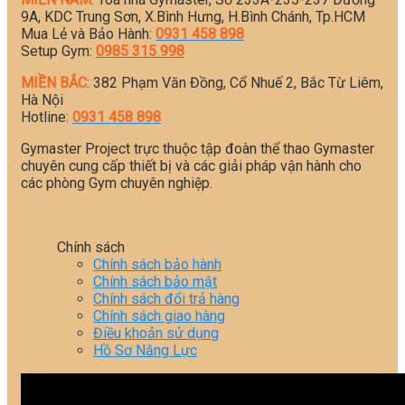
9A, KDC Trung Sơn, X.Bình Hưng, H.Bình Chánh, Tp.HCM
Mua Lẻ và Bảo Hành:
0931 458 898
Setup Gym:
0985 315 998
MIỀN BẮC
: 382 Phạm Văn Đồng, Cổ Nhuế 2, Bắc Từ Liêm,
Hà Nội
Hotline:
0931 458 898
Gymaster Project trực thuộc tập đoàn thể thao Gymaster
chuyên cung cấp thiết bị và các giải pháp vận hành cho
các phòng Gym chuyên nghiệp.
Chính sách
Chính sách bảo hành
Chính sách bảo mật
Chính sách đổi trả hàng
Chính sách giao hàng
Điều khoản sử dụng
Hồ Sơ Năng Lực