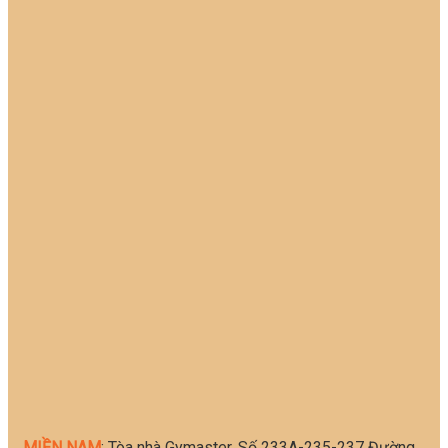
MIỀN NAM
: Tòa nhà Gymaster, Số 233A-235-237 Đường