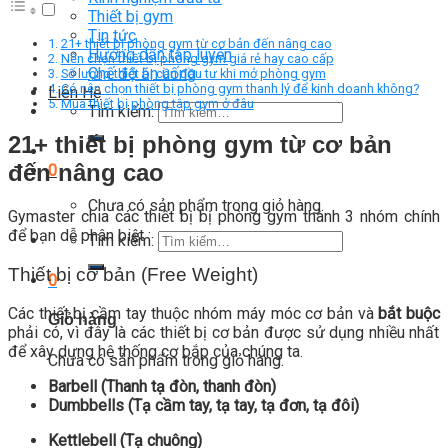
Thiết bị gym
Tin tức
21+ thiết bị phòng gym từ cơ bản đến nâng cao
Hướng dẫn tập luyện
Nên chọn thiết bị phòng gym giá rẻ hay cao cấp
Chế độ ăn uống
Số lượng thiết bị cần đầu tư khi mở phòng gym
Có nên chọn thiết bị phòng gym thanh lý để kinh doanh không?
Liên Hệ
Mua thiết bị phòng tập gym ở đâu
Tìm kiếm:
21+ thiết bị phòng gym từ cơ bản
đến nâng cao
0
Chưa có sản phẩm trong giỏ hàng.
Gymaster chia các thiết bị bị phòng gym thành 3 nhóm chính
để bạn dễ phân biệt :
Tìm kiếm:
Thiết bị cơ bản (Free Weight)
0
Các thiết bị cầm tay thuộc nhóm máy móc cơ bản và
bắt buộc
Giỏ hàng
phải có, vì đây là các thiết bị cơ bản được sử dụng nhiều nhất
để xây dựng hệ thống cơ bắp của chúng ta.
Chưa có sản phẩm trong giỏ hàng.
Barbell (Thanh tạ đòn, thanh đòn)
Dumbbells (Tạ cầm tay, tạ tay, tạ đơn, tạ đôi)
Kettlebell (Tạ chuông)