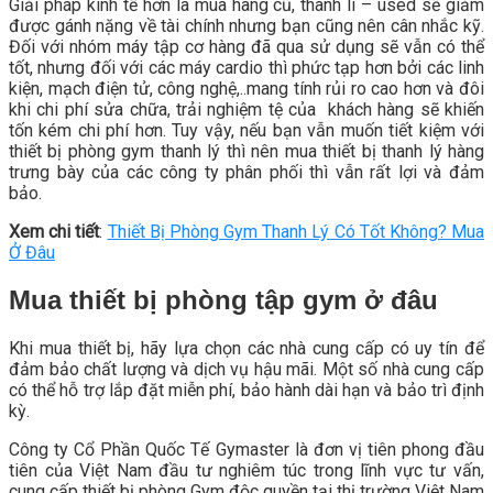
Giải pháp kinh tế hơn là mua hàng cũ, thanh lí – used sẽ giảm
được gánh nặng về tài chính nhưng bạn cũng nên cân nhắc kỹ.
Đối với nhóm máy tập cơ hàng đã qua sử dụng sẽ vẫn có thể
tốt, nhưng đối với các máy cardio thì phức tạp hơn bởi các linh
kiện, mạch điện tử, công nghệ,..mang tính rủi ro cao hơn và đôi
khi chi phí sửa chữa, trải nghiệm tệ của khách hàng sẽ khiến
tốn kém chi phí hơn. Tuy vậy, nếu bạn vẫn muốn tiết kiệm với
thiết bị phòng gym thanh lý thì nên mua thiết bị thanh lý hàng
trưng bày của các công ty phân phối thì vẫn rất lợi và đảm
bảo.
Xem chi tiết
:
Thiết Bị Phòng Gym Thanh Lý Có Tốt Không? Mua
Ở Đâu
Mua thiết bị phòng tập gym ở đâu
Khi mua thiết bị, hãy lựa chọn các nhà cung cấp có uy tín để
đảm bảo chất lượng và dịch vụ hậu mãi. Một số nhà cung cấp
có thể hỗ trợ lắp đặt miễn phí, bảo hành dài hạn và bảo trì định
kỳ.
Công ty Cổ Phần Quốc Tế Gymaster là đơn vị tiên phong đầu
tiên của Việt Nam đầu tư nghiêm túc trong lĩnh vực tư vấn,
cung cấp thiết bị phòng Gym độc quyền tại thị trường Việt Nam