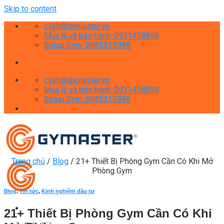
Skip to content
cskh@gymaster.vn
Mua lẻ và bảo hành: 0931458898
Setup Gym: 0985315998
cskh@gymaster.vn
Mua lẻ và bảo hành: 0931458898
Setup Gym: 0985315998
Trang chủ
/
Blog
/
21+ Thiết Bị Phòng Gym Cần Có Khi Mở
Phòng Gym
Blog
,
Tin tức
,
Kinh nghiệm đầu tư
21+ Thiết Bị Phòng Gym Cần Có Khi