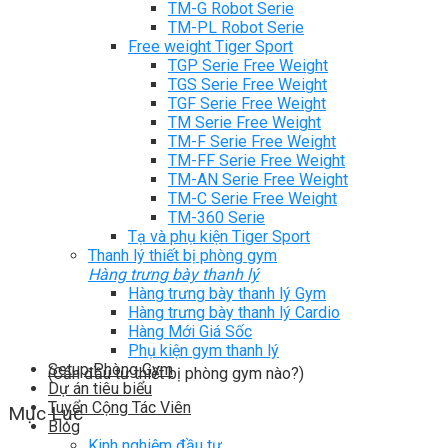
TM-G Robot Serie
TM-PL Robot Serie
Free weight Tiger Sport
TGP Serie Free Weight
TGS Serie Free Weight
TGF Serie Free Weight
TM Serie Free Weight
TM-F Serie Free Weight
TM-FF Serie Free Weight
TM-AN Serie Free Weight
TM-C Serie Free Weight
TM-360 Serie
Tạ và phụ kiện Tiger Sport
Thanh lý thiết bị phòng gym
Hàng trưng bày thanh lý
Hàng trưng bày thanh lý Gym
Hàng trưng bày thanh lý Cardio
Hàng Mới Giá Sốc
Phụ kiện gym thanh lý
Setup Phòng Gym
(Cần đầu tư thiết bị phòng gym nào?)
Dự án tiêu biểu
Tuyển Cộng Tác Viên
Mục Lục
Blog
Kinh nghiệm đầu tư