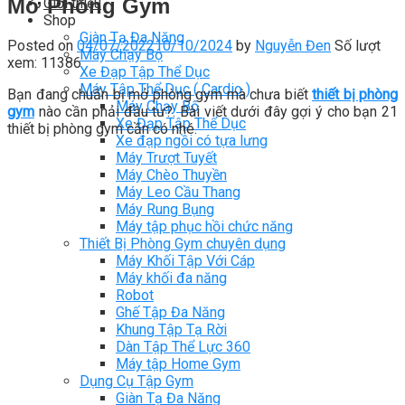
Mở Phòng Gym
Giới thiệu
Shop
Giàn Tạ Đa Năng
Posted on
04/07/2022
10/10/2024
by
Nguyễn Đen
Số lượt
Máy Chạy Bộ
xem: 11386
Xe Đạp Tập Thể Dục
Máy Tập Thể Dục ( Cardio )
Bạn đang chuẩn bị mở phòng gym mà chưa biết
thiết bị phòng
Máy Chạy Bộ
gym
nào cần phải đầu tư?. Bài viết dưới đây gợi ý cho bạn 21
Xe Đạp Tập Thể Dục
thiết bị phòng gym cần có nhé.
Xe đạp ngồi có tựa lưng
Máy Trượt Tuyết
Máy Chèo Thuyền
Máy Leo Cầu Thang
Máy Rung Bụng
Máy tập phục hồi chức năng
Thiết Bị Phòng Gym chuyên dụng
Máy Khối Tập Với Cáp
Máy khối đa năng
Robot
Ghế Tập Đa Năng
Khung Tập Tạ Rời
Dàn Tập Thể Lực 360
Máy tập Home Gym
Dụng Cụ Tập Gym
Giàn Tạ Đa Năng