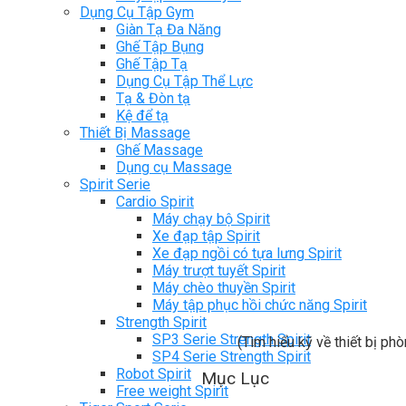
Dụng Cụ Tập Gym
Giàn Tạ Đa Năng
Ghế Tập Bụng
Ghế Tập Tạ
Dụng Cụ Tập Thể Lực
Tạ & Đòn tạ
Kệ để tạ
Thiết Bị Massage
Ghế Massage
Dụng cụ Massage
Spirit Serie
Cardio Spirit
Máy chạy bộ Spirit
Xe đạp tập Spirit
Xe đạp ngồi có tựa lưng Spirit
Máy trượt tuyết Spirit
Máy chèo thuyền Spirit
Máy tập phục hồi chức năng Spirit
Strength Spirit
SP3 Serie Strength Spirit
(Tìm hiểu kỹ về thiết bị ph
SP4 Serie Strength Spirit
Robot Spirit
Mục Lục
Free weight Spirit