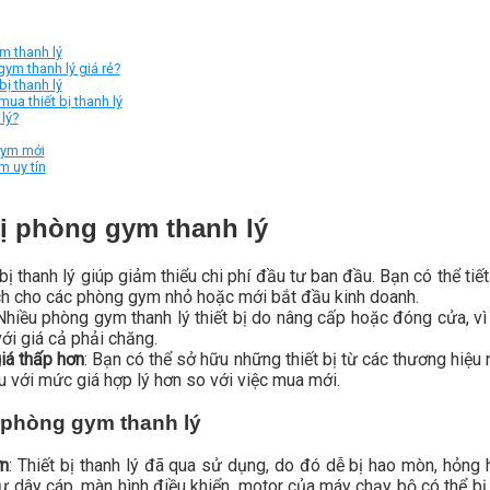
m thanh lý
gym thanh lý giá rẻ?
bị thanh lý
ua thiết bị thanh lý
lý?
 gym mới
m uy tín
bị phòng gym thanh lý
 bị thanh lý giúp giảm thiểu chi phí đầu tư ban đầu. Bạn có thể t
 ích cho các phòng gym nhỏ hoặc mới bắt đầu kinh doanh.
 Nhiều phòng gym thanh lý thiết bị do nâng cấp hoặc đóng cửa, vì
ới giá cả phải chăng.
giá thấp hơn
: Bạn có thể sở hữu những thiết bị từ các thương hiệu 
 với mức giá hợp lý hơn so với việc mua mới.
 phòng gym thanh lý
ơn
: Thiết bị thanh lý đã qua sử dụng, do đó dễ bị hao mòn, hỏn
 dây cáp, màn hình điều khiển, motor của máy chạy bộ có thể bị 