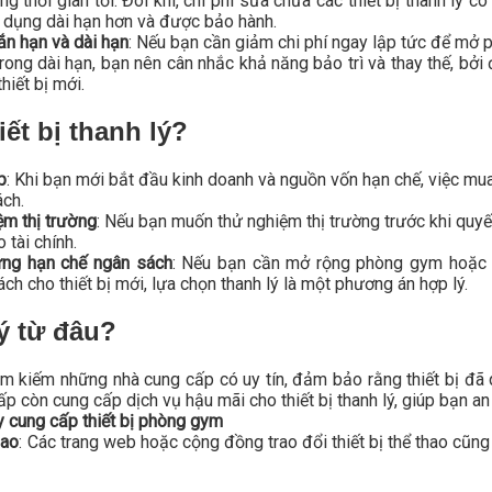
ng thời gian tới. Đôi khi, chi phí sửa chữa các thiết bị thanh lý 
sử dụng dài hạn hơn và được bảo hành.
ắn hạn và dài hạn
: Nếu bạn cần giảm chi phí ngay lập tức để mở ph
 trong dài hạn, bạn nên cân nhắc khả năng bảo trì và thay thế, bởi
hiết bị mới.
ết bị thanh lý?
p
: Khi bạn mới bắt đầu kinh doanh và nguồn vốn hạn chế, việc mua 
ách.
m thị trường
: Nếu bạn muốn thử nghiệm thị trường trước khi quyết 
 tài chính.
ưng hạn chế ngân sách
: Nếu bạn cần mở rộng phòng gym hoặc t
h cho thiết bị mới, lựa chọn thanh lý là một phương án hợp lý.
lý từ đâu?
tìm kiếm những nhà cung cấp có uy tín, đảm bảo rằng thiết bị đã
ấp còn cung cấp dịch vụ hậu mãi cho thiết bị thanh lý, giúp bạn a
y cung cấp thiết bị phòng gym
hao
: Các trang web hoặc cộng đồng trao đổi thiết bị thể thao cũn