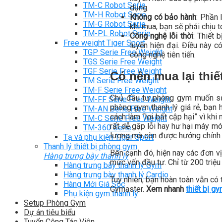
TM-C Robot Serie
dụng.
TM-H Robot Serie
Không có bảo hành
: Phần 
TM-G Robot Serie
khi mua, bạn sẽ phải chịu t
TM-PL Robot Serie
Công nghệ lỗi thời
: Thiết 
Free weight Tiger Sport
luyện hiện đại. Điều này 
TGP Serie Free Weight
công nghệ tiên tiến.
TGS Serie Free Weight
TGF Serie Free Weight
Có nên mua lại thiế
TM Serie Free Weight
TM-F Serie Free Weight
Chủ đầu tư phòng gym muốn sử 
TM-FF Serie Free Weight
phòng gym thanh lý giá rẻ, bạn ho
TM-AN Serie Free Weight
cách làm “lợi bất cập hại” vì khi
TM-C Serie Free Weight
rất dễ gặp lỗi hay hư hại máy mó
TM-360 Serie
lượng mà còn được hưởng chính 
Tạ và phụ kiện Tiger Sport
Thanh lý thiết bị phòng gym
Bên cạnh đó, hiện nay các đơn 
Hàng trưng bày thanh lý
mức vốn đầu tư. Chỉ từ 200 triệu
Hàng trưng bày thanh lý Gym
Hàng trưng bày thanh lý Cardio
Tuy nhiên, bạn hoàn toàn vẫn có
Hàng Mới Giá Sốc
Gymaster.
Xem nhanh
thiết bị gy
Phụ kiện gym thanh lý
Setup Phòng Gym
Dự án tiêu biểu
Tuyển Cộng Tác Viên