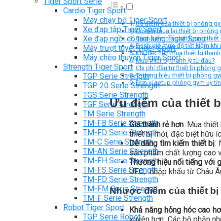
Tiger Sport Serie
Cardio Tiger Sport
Máy chạy bộ Tiger Sport
Ưu điểm của thiết bị phòng gy
Xe đạp tập Tiger Sport
Có nên mua lại thiết bị phòng 
Xe đạp ngồi có tựa lưng Tiger Sport
Cách kiểm tra chất lượng thiết 
Đánh giá mức độ tiết kiệm khi m
Máy trượt tuyết Tiger Sport
Khi nào nên mua thiết bị thanh 
Máy chèo thuyền Tiger Sport
Mua thiết bị thanh lý từ đâu?
Strength Tiger Sport
Chi phí đầu tư thiết bị phòng
TGP Serie Strength
Thương hiệu thiết bị phòng gy
Đơn vị setup phòng gym uy tín
TGP 20 Serie Strength
TGS Serie Strength
Ưu điểm của thiết 
TGF Serie Strength
TM Serie Strength
TM-FB Serie Strength
Giá thành rẻ hơn
: Mua thiết
TM-FD Serie Strength
thiết bị mới, đặc biệt hữu
TM-C Serie Strength
Dễ dàng tìm kiếm thiết bị
:
TM-AN Serie Strength
sản phẩm chất lượng cao v
TM-FH Serie Strength
Thương hiệu nổi tiếng với 
TM-FS Serie Strength
UFC,…nhập khẩu từ Châu Âu
TM-FD Serie Strength
TM-FM Serie Strengh
Nhược điểm của thiết bị
TM-F Serie Strength
Robot Tiger Sport
Khả năng hỏng hóc cao h
TGP Serie Robot
xuyên hơn. Các bộ phận như