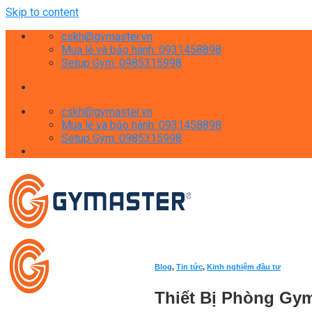
Skip to content
cskh@gymaster.vn
Mua lẻ và bảo hành: 0931458898
Setup Gym: 0985315998
cskh@gymaster.vn
Mua lẻ và bảo hành: 0931458898
Setup Gym: 0985315998
Blog
,
Tin tức
,
Kinh nghiệm đầu tư
Thiết Bị Phòng Gy