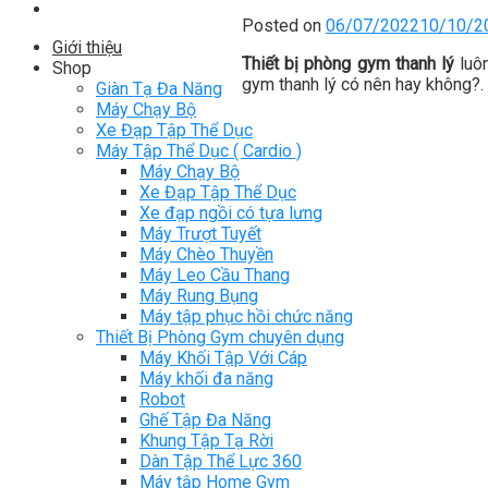
Posted on
06/07/2022
10/10/2
Giới thiệu
Thiết bị phòng gym thanh lý
luôn
Shop
gym thanh lý có nên hay không?.
Giàn Tạ Đa Năng
Máy Chạy Bộ
Xe Đạp Tập Thể Dục
Máy Tập Thể Dục ( Cardio )
Máy Chạy Bộ
Xe Đạp Tập Thể Dục
Xe đạp ngồi có tựa lưng
Máy Trượt Tuyết
Máy Chèo Thuyền
Máy Leo Cầu Thang
Máy Rung Bụng
Máy tập phục hồi chức năng
Thiết Bị Phòng Gym chuyên dụng
Máy Khối Tập Với Cáp
Máy khối đa năng
Robot
Ghế Tập Đa Năng
Khung Tập Tạ Rời
Dàn Tập Thể Lực 360
Máy tập Home Gym