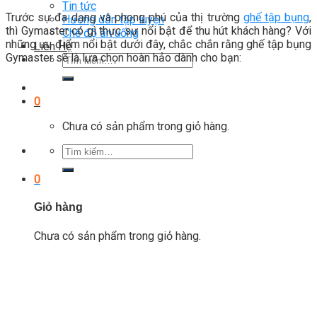
Tin tức
Trước sự đa dạng và phong phú của thị trường
ghế tập bụng
,
Hướng dẫn tập luyện
thì Gymaster có gì thực sự nổi bật để thu hút khách hàng? Với
Chế độ ăn uống
những ưu điểm nổi bật dưới đây, chắc chắn rằng ghế tập bụng
Liên Hệ
Gymaster sẽ là lựa chọn hoàn hảo dành cho bạn:
Tìm
kiếm:
0
Chưa có sản phẩm trong giỏ hàng.
Tìm
kiếm:
0
Giỏ hàng
Chưa có sản phẩm trong giỏ hàng.