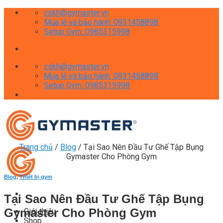
Skip
cskh@gymaster.vn
to
Mua lẻ và bảo hành: 0931458898
content
Setup Gym: 0985315998
cskh@gymaster.vn
Mua lẻ và bảo hành: 0931458898
Setup Gym: 0985315998
Trang chủ
/
Blog
/
Tại Sao Nên Đầu Tư Ghế Tập Bụng
Gymaster Cho Phòng Gym
Blog
,
Thiết bị gym
Tại Sao Nên Đầu Tư Ghế Tập Bụng
Gymaster Cho Phòng Gym
Giới thiệu
Shop