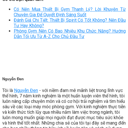
Có Nên Mua Thiết Bị Gym Thanh Lý? Lời Khuyên Từ
Chuyên Gia Để Quyết Định Sáng Suốt
Đánh Giá Chi Tiết: Thiết Bị Spirit Có Tốt Không? Nên Đầu
Tư Hay Không?
Phòng Gym Nên Có Bao Nhiêu Khu Chức Năng? Hướng
Dẫn Tối Ưu Từ A-Z Cho Chủ Đầu Tư
Nguyễn Đen
Tôi là
Nguyễn Đen
- với niềm đam mê mãnh liệt trong lĩnh vực
thể hình, 7 năm kinh nghiệm là một huấn luyện viên thể hình, tôi
luôn nâng cấp chuyên môn và có cơ hội trải nghiệm và tìm hiểu
sâu về các loại máy móc phòng gym. Với kinh nghiệm thực tiễn
và kiến thức tích lũy qua nhiều năm làm việc trong ngành, tôi
luôn mong muốn giúp mọi người đạt được mục tiêu sức khỏe
và hình thể tốt nhất. Những chia sẻ của tôi tại đây sẽ mang đến