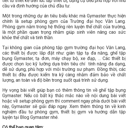
tiết từ thiết kế đến lúc lắp thiết bị, dụng cụ đều phù hợp với nhu
cầu và định hướng của chủ đầu tư.
Một trong những dự án tiêu biểu khác mà Gymaster thực hiện
chính là setup phòng gym của Trường đại học Văn Lang.
Phòng gym nằm trong hệ thống rèn luyện thể chất của trường,
là một phần quan trọng nhằm giúp sinh viên nâng cao sức
khỏe thể chất và tinh thần.
Tại không gian của phòng tập gym trường đại học Văn Lang,
các thiết bị được lắp đặt như: giàn tập tạ đa năng, ghế tập
bụng Gymaster, tạ đơn, máy chạy bộ, xe đạp, … Các thiết bị
được chọn lọc kỹ lưỡng dựa trên tiêu chí tính năng đa dạng,
dễ sử dụng, phù hợp với môi trường sư phạm. Đồng thời, các
thiết bị đều được kiểm tra kỹ càng nhằm đảm bảo về chất
lượng, an toàn và độ bền trong suốt quá trình sử dụng.
Hy vọng bài viết giúp bạn có thêm thông tin về ghế tập bụng
Gymaster. Nếu có bất kỳ thắc mắc nào về nội dung bài viết
hoặc về setup phòng gym thì comment ngay phía dưới bài viết
này, Gymaster sẽ giải đáp ngay. Xem thêm thông tin về kinh
nghiệm đầu tư phòng gym, thiết bị gym và hướng dẫn tập
luyện tại Blog Gymaster nhé.
Có thể bạn quan tâm: