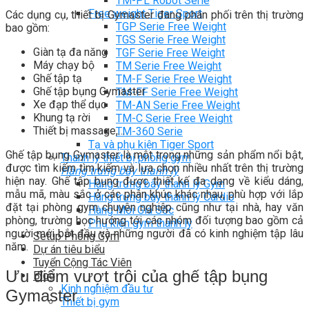
TM-PL Robot Serie
Free weight Tiger Sport
Các dụng cụ, thiết bị Gymaster đang phân phối trên thị trường
TGP Serie Free Weight
bao gồm:
TGS Serie Free Weight
Giàn tạ đa năng
TGF Serie Free Weight
Máy chạy bộ
TM Serie Free Weight
Ghế tập tạ
TM-F Serie Free Weight
Ghế tập bụng Gymaster
TM-FF Serie Free Weight
Xe đạp thể dục
TM-AN Serie Free Weight
Khung tạ rời
TM-C Serie Free Weight
Thiết bị massage,…
TM-360 Serie
Tạ và phụ kiện Tiger Sport
Ghế tập bụng Gymaster là một trong những sản phẩm nổi bật,
Thanh lý thiết bị phòng gym
được tìm kiếm tìm kiếm và lựa chọn nhiều nhất trên thị trường
Hàng trưng bày thanh lý
hiện nay. Ghế tập bụng được thiết kế đa dạng về kiểu dáng,
Hàng trưng bày thanh lý Gym
mẫu mã, màu sắc ở các phân khúc khác nhau, phù hợp với lắp
Hàng trưng bày thanh lý Cardio
đặt tại phòng gym chuyên nghiệp cũng như tại nhà, hay văn
Hàng Mới Giá Sốc
phòng, trường học hướng tới các nhóm đối tượng bao gồm cả
Phụ kiện gym thanh lý
người mới bắt đầu và những người đã có kinh nghiệm tập lâu
Setup Phòng Gym
năm.
Dự án tiêu biểu
Tuyển Cộng Tác Viên
Ưu điểm vượt trội của ghế tập bụng
Blog
Kinh nghiệm đầu tư
Gymaster
Thiết bị gym