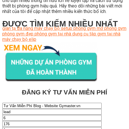
cho bạn nhiều thông tin hữu ích về luyện tập và cách sử dụng
thiết bị phòng gym hiệu quả. Hãy theo dõi những bài viết mới
nhất của tôi để cập nhật thêm nhiều kiến thức bổ ích.
ĐƯỢC TÌM KIẾM NHIỀU NHẤT
giàn tạ đa năng
máy chạy bộ
setup phòng gym
mở phòng gym
phòng gym đẹp
phòng gym tại nhà
dụng cụ tập gym tại nhà
máy chạy bộ elip
ĐĂNG KÝ TƯ VẤN MIỄN PHÍ