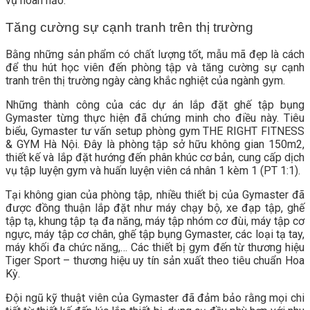
vụ hoàn hảo.
Tăng cường sự cạnh tranh trên thị trường
Bằng những sản phẩm có chất lượng tốt, mẫu mã đẹp là cách
để thu hút học viên đến phòng tập và tăng cường sự cạnh
tranh trên thị trường ngày càng khắc nghiệt của ngành gym.
Những thành công của các dự án lắp đặt ghế tập bụng
Gymaster từng thực hiện đã chứng minh cho điều này. Tiêu
biểu, Gymaster tư vấn setup phòng gym THE RIGHT FITNESS
& GYM Hà Nội. Đây là phòng tập sở hữu không gian 150m2,
thiết kế và lắp đặt hướng đến phân khúc cơ bản, cung cấp dịch
vụ tập luyện gym và huấn luyện viên cá nhân 1 kèm 1 (PT 1:1).
Tại không gian của phòng tập, nhiều thiết bị của Gymaster đã
được đồng thuận lắp đặt như máy chạy bộ, xe đạp tập, ghế
tập tạ, khung tập tạ đa năng, máy tập nhóm cơ đùi, máy tập cơ
ngực, máy tập cơ chân, ghế tập bụng Gymaster, các loại tạ tay,
máy khối đa chức năng,… Các thiết bị gym đến từ thương hiệu
Tiger Sport – thương hiệu uy tín sản xuất theo tiêu chuẩn Hoa
Kỳ.
Đội ngũ kỹ thuật viên của Gymaster đã đảm bảo rằng mọi chi