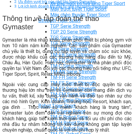
Ưu điểm vượt trội của ghế tập bụng Gymaster
Xe đạp ngồi có tựa lưng Tiger Sport
Lợi ích kinh doanh khi đầu tư ghế tập bụng Gymaster
Máy trượt tuyết Tiger Sport
Máy chèo thuyền Tiger Sport
Thông tin về tập đoàn thể thao
Strength Tiger Sport
Gymaster
TGP Serie Strength
TGP 20 Serie Strength
TGS Serie Strength
Gymaster là nhà nhập khẩu, phân phối thiết bị phòng gym với
TGF Serie Strength
hơn 10 năm năm kinh nghiệm. Các sản phẩm của Gymaster
TM Serie Strength
chủ yếu là thiết bị, dụng cụ tập luyện và chăm sóc sức khỏe,
TM-FB Serie Strength
được nhập khẩu của các thương hiệu hàng đầu đến từ Mỹ,
TM-FD Serie Strength
Châu Âu, Hàn Quốc. Hiện nay, Gymaster là nhà phân phối độc
TM-C Serie Strength
quyền tại Việt Nam đối với các thương hiệu nổi tiếng như: UFC,
TM-AN Serie Strength
Tiger Sport, Spirit, Relax MND, Inbody.
TM-FH Serie Strength
TM-FS Serie Strength
Ngoài việc cung cấp máy móc thiết bị độc quyền từ các
TM-FD Serie Strength
thương hiệu lớn như trên thì Gymaster còn mang đến dịch vụ
TM-FM Serie Strengh
tư vấn, thiết kế, xây dựng, vận hành và đào tạo nhân sự cho
TM-F Serie Strength
các mô hình Gym: Kinh doanh, Trường học, Resort, khách sạn,
Robot Tiger Sport
gia đình … Thực hiện sứ mệnh “khách hàng là trung tâm”,
TGP Serie Robot
Gymaster luôn đem đến trải nghiệm trên sự mong đợi cho
TM-C Robot Serie
khách hàng, giúp tiết kiệm thời gian và tối ưu chi phí cho các
TM-H Robot Serie
nhà đầu tư nhằm hướng tới xây dựng không gian tập luyện
TM-G Robot Serie
chuyên nghiệp, chuẩn quốc tế với chi phí hợp lý nhất.