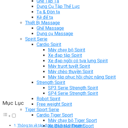
Ghế Tập Tạ
Dụng Cụ Tập Thể Lực
Tạ & Đòn tạ
Kệ để tạ
Thiết Bị Massage
Ghế Massage
Dụng cụ Massage
Spirit Serie
Cardio Spirit
Máy chạy bộ Spirit
Xe đạp tập Spirit
Xe đạp ngồi có tựa lưng Spirit
Máy trượt tuyết Spirit
Máy chèo thuyền Spirit
Máy tập phục hồi chức năng Spirit
Strength Spirit
SP3 Serie Strength Spirit
SP4 Serie Strength Spirit
Robot Spirit
Mục Lục
Free weight Spirit
Tiger Sport Serie
Cardio Tiger Sport
Máy chạy bộ Tiger Sport
Xe đạp tập Tiger Sport
Thông tin về tập đoàn thể thao Gymaster