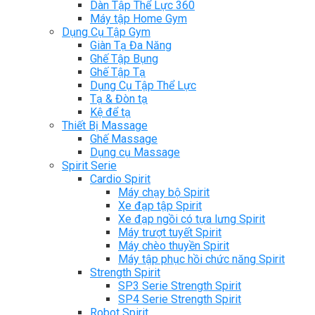
Dàn Tập Thể Lực 360
Máy tập Home Gym
Dụng Cụ Tập Gym
Giàn Tạ Đa Năng
Ghế Tập Bụng
Ghế Tập Tạ
Dụng Cụ Tập Thể Lực
Tạ & Đòn tạ
Kệ để tạ
Thiết Bị Massage
Ghế Massage
Dụng cụ Massage
Spirit Serie
Cardio Spirit
Máy chạy bộ Spirit
Xe đạp tập Spirit
Xe đạp ngồi có tựa lưng Spirit
Máy trượt tuyết Spirit
Máy chèo thuyền Spirit
Máy tập phục hồi chức năng Spirit
Strength Spirit
SP3 Serie Strength Spirit
SP4 Serie Strength Spirit
Robot Spirit