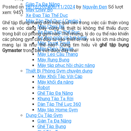
Giàn Tạ Đa Năng
Posted on
18/12/2024
06/11/2024
by
Nguyễn Đen
Số lượt
Máy Chạy Bộ
xem: 9451
Xe Đạp Tập Thể Dục
Máy Tập Thể Dục ( Cardio )
Ghế tập bụng mang đến hiệu quả cao trong việc cải thiện vòng
Máy Chạy Bộ
eo và vóc dáng. Đây cũng là thiết bị không thể thiếu được
Xe Đạp Tập Thể Dục
trong bất cứ phòng gym nào. Thế nhưng, lý do cụ thể nào khiến
Xe đạp ngồi có tựa lưng
các phòng gym cần đầu tư vào thiết bị này và lợi ích mà chúng
Máy Trượt Tuyết
mang lại là như thế nào? Cùng tìm hiểu về
ghế tập bụng
Máy Chèo Thuyền
Gymaster
trong bài viết dưới đây nhé!
Máy Leo Cầu Thang
Máy Rung Bụng
Máy tập phục hồi chức năng
Thiết Bị Phòng Gym chuyên dụng
Máy Khối Tập Với Cáp
Máy khối đa năng
Robot
Ghế Tập Đa Năng
Khung Tập Tạ Rời
Dàn Tập Thể Lực 360
Máy tập Home Gym
Dụng Cụ Tập Gym
Giàn Tạ Đa Năng
Ghế Tập Bụng