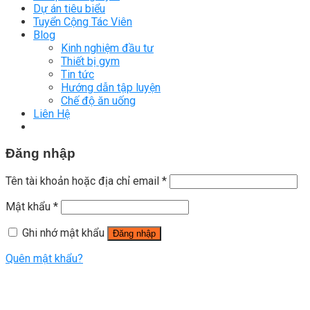
Dự án tiêu biểu
Tuyển Cộng Tác Viên
Blog
Kinh nghiệm đầu tư
Thiết bị gym
Tin tức
Hướng dẫn tập luyện
Chế độ ăn uống
Liên Hệ
Đăng nhập
Tên tài khoản hoặc địa chỉ email
*
Mật khẩu
*
Ghi nhớ mật khẩu
Đăng nhập
Quên mật khẩu?