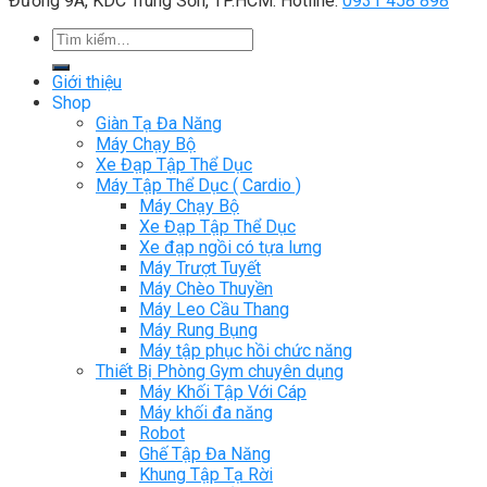
Đường 9A, KDC Trung Sơn, TP.HCM. Hotline:
0931 458 898
Tìm
kiếm:
Giới thiệu
Shop
Giàn Tạ Đa Năng
Máy Chạy Bộ
Xe Đạp Tập Thể Dục
Máy Tập Thể Dục ( Cardio )
Máy Chạy Bộ
Xe Đạp Tập Thể Dục
Xe đạp ngồi có tựa lưng
Máy Trượt Tuyết
Máy Chèo Thuyền
Máy Leo Cầu Thang
Máy Rung Bụng
Máy tập phục hồi chức năng
Thiết Bị Phòng Gym chuyên dụng
Máy Khối Tập Với Cáp
Máy khối đa năng
Robot
Ghế Tập Đa Năng
Khung Tập Tạ Rời