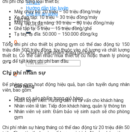
chi phí cho từng loại thiết bị:
Tin tức
Hướng dẫn tập luyện
Máy chạy bộ: 20 triệu – 50 triệu đồng/máy
Chế độ ăn uống
Xe đạp tập: 10 triệu – 30 triệu đồng/máy
Liên Hệ
Máy tập tạ đa năng: 30 triệu – 80 triệu đồng/máy
Tìm
Ghế tập tạ: 5 triệu – 15 triệu đồng/ghế
kiếm:
Tạ tay, tạ đĩa: 50.000 – 150.000 đồng/kg
0
Tổng chi phí cho thiết bị phòng gym có thể dao động từ 150
triệu đến 500 triệu đồng, tùy thuộc vào số lượng và chất lượng
Chưa có sản phẩm trong giỏ hàng.
thiết bị. Có thể cân nhắc mua thiết bị cũ hoặc thanh lý phòng
gym để tiết kiệm chi phí ban đầu.
Tìm
kiếm:
Chi phí nhân sự
0
Để phòng gym hoạt động hiệu quả, bạn cần tuyển dụng nhân
Giỏ hàng
viên, bao gồm:
Chưa có sản phẩm trong giỏ hàng.
Huấn luyện viên: Hướng dẫn và tư vấn cho khách hàng
Nhân viên lễ tân: Tiếp đón khách hàng, quản lý thông tin
Nhân viên vệ sinh: Đảm bảo vệ sinh sạch sẽ cho phòng
gym
Chi phí nhân sự hàng tháng có thể dao động từ 20 triệu đến 50