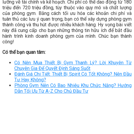
lưỡng về tài chính và kế hoạch. Chi phí có thể dao động từ 180
triệu đến 720 triệu đồng, tùy thuộc vào quy mô và chất lượng
của phòng gym. Bằng cách tối ưu hóa các khoản chi phí và
tuân thủ các lưu ý quan trọng, bạn có thể xây dựng phòng gym
thành công và thu hút được nhiều khách hàng. Hy vọng bài viết
này đã cung cấp cho bạn những thông tin hữu ích để bắt đầu
hành trình kinh doanh phòng gym của mình. Chúc bạn thành
công!
Có thể bạn quan tâm:
Có Nên Mua Thiết Bị Gym Thanh Lý? Lời Khuyên Từ
Chuyên Gia Để Quyết Định Sáng Suốt
Đánh Giá Chi Tiết: Thiết Bị Spirit Có Tốt Không? Nên Đầu
Tư Hay Không?
Phòng Gym Nên Có Bao Nhiêu Khu Chức Năng? Hướng
Dẫn Tối Ưu Từ A-Z Cho Chủ Đầu Tư