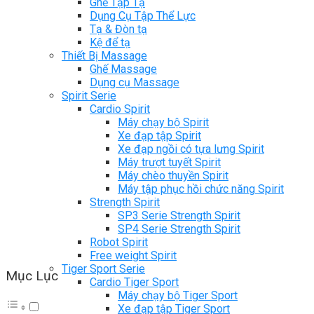
Ghế Tập Tạ
Dụng Cụ Tập Thể Lực
Tạ & Đòn tạ
Kệ để tạ
Thiết Bị Massage
Ghế Massage
Dụng cụ Massage
Spirit Serie
Cardio Spirit
Máy chạy bộ Spirit
Xe đạp tập Spirit
Xe đạp ngồi có tựa lưng Spirit
Máy trượt tuyết Spirit
Máy chèo thuyền Spirit
Máy tập phục hồi chức năng Spirit
Strength Spirit
SP3 Serie Strength Spirit
SP4 Serie Strength Spirit
Robot Spirit
Free weight Spirit
Tiger Sport Serie
Mục Lục
Cardio Tiger Sport
Máy chạy bộ Tiger Sport
Xe đạp tập Tiger Sport