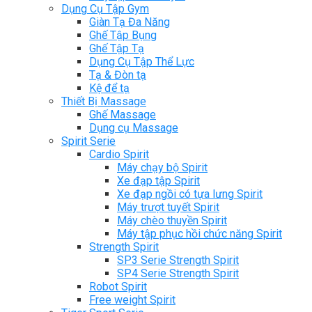
Dụng Cụ Tập Gym
Giàn Tạ Đa Năng
Ghế Tập Bụng
Ghế Tập Tạ
Dụng Cụ Tập Thể Lực
Tạ & Đòn tạ
Kệ để tạ
Thiết Bị Massage
Ghế Massage
Dụng cụ Massage
Spirit Serie
Cardio Spirit
Máy chạy bộ Spirit
Xe đạp tập Spirit
Xe đạp ngồi có tựa lưng Spirit
Máy trượt tuyết Spirit
Máy chèo thuyền Spirit
Máy tập phục hồi chức năng Spirit
Strength Spirit
SP3 Serie Strength Spirit
SP4 Serie Strength Spirit
Robot Spirit
Free weight Spirit