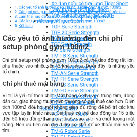
Xe đạp ngồi có tựa lưng Tiger Sport
Các yếu tố ảnh hưởng đến chi phí setup phòng gym 100m2
Máy trượt tuyết Tiger Sport
Các gói setup phòng gym 100m2 phổ biến và chi phí ước tính
Máy chèo thuyền Tiger Sport
Làm thế nào để tối ưu chi phí setup phòng gym 100m2
Strength Tiger Sport
Các lưu ý quan trọng khi setup phòng gym 100m2
Kết luận
TGP Serie Strength
TGP 20 Serie Strength
Các yếu tố ảnh hưởng đến chi phí
TGS Serie Strength
TGF Serie Strength
setup phòng gym 100m2
TM Serie Strength
TM-FB Serie Strength
Chi phí setup một phòng gym 100m2 có thể dao động rất lớn,
TM-FD Serie Strength
phụ thuộc vào nhiều yếu tố khác nhau. Dưới đây là những yếu
TM-C Serie Strength
tố chính:
TM-AN Serie Strength
TM-FH Serie Strength
Chi phí thuê mặt bằng
TM-FS Serie Strength
TM-FD Serie Strength
Vị trí là yếu tố then chốt. Mặt bằng ở khu vực trung tâm, đông
TM-FM Serie Strengh
dân cư, giao thông thuận tiện thường có giá thuê cao hơn. Diện
TM-F Serie Strength
tích 100m2 đòi hỏi một không gian đủ rộng để bố trí các khu
Robot Tiger Sport
vực tập luyện khác nhau. Giá thuê có thể dao động từ 15 triệu
TGP Serie Robot
đến 50 triệu đồng/tháng tùy thuộc vào vị trí và chất lượng mặt
TM-C Robot Serie
bằng. Nên ưu tiên các địa điểm có chỗ để xe thoải mái và dễ
TM-H Robot Serie
tìm.
TM-G Robot Serie