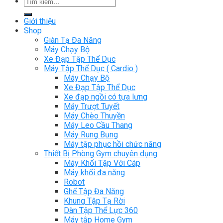
Tìm
kiếm:
Giới thiệu
Shop
Giàn Tạ Đa Năng
Máy Chạy Bộ
Xe Đạp Tập Thể Dục
Máy Tập Thể Dục ( Cardio )
Máy Chạy Bộ
Xe Đạp Tập Thể Dục
Xe đạp ngồi có tựa lưng
Máy Trượt Tuyết
Máy Chèo Thuyền
Máy Leo Cầu Thang
Máy Rung Bụng
Máy tập phục hồi chức năng
Thiết Bị Phòng Gym chuyên dụng
Máy Khối Tập Với Cáp
Máy khối đa năng
Robot
Ghế Tập Đa Năng
Khung Tập Tạ Rời
Dàn Tập Thể Lực 360
Máy tập Home Gym