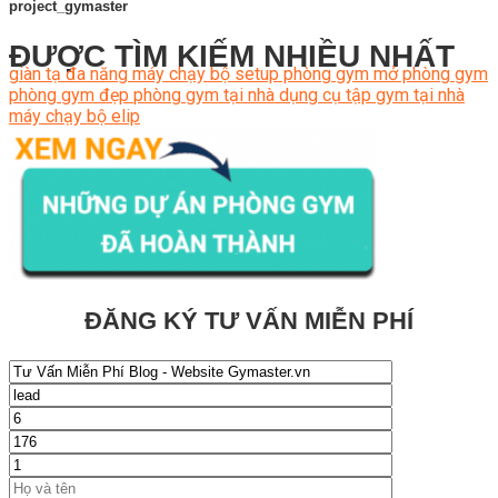
project_gymaster
ĐƯỢC TÌM KIẾM NHIỀU NHẤT
giàn tạ đa năng
máy chạy bộ
setup phòng gym
mở phòng gym
phòng gym đẹp
phòng gym tại nhà
dụng cụ tập gym tại nhà
máy chạy bộ elip
ĐĂNG KÝ TƯ VẤN MIỄN PHÍ