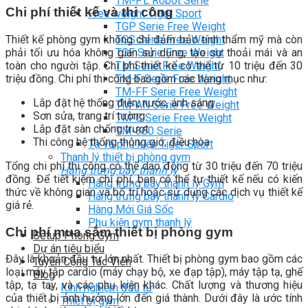
TM-PL Robot Serie
Chi phí thiết kế và thi công
Free weight Tiger Sport
TGP Serie Free Weight
Thiết kế phòng gym không chỉ đảm bảo tính thẩm mỹ mà còn
TGS Serie Free Weight
phải tối ưu hóa không gian sử dụng, tạo sự thoải mái và an
TGF Serie Free Weight
toàn cho người tập. Chi phí thiết kế có thể từ 10 triệu đến 30
TM Serie Free Weight
triệu đồng. Chi phí thi công bao gồm các hạng mục như:
TM-F Serie Free Weight
TM-FF Serie Free Weight
Lắp đặt hệ thống điện, nước, ánh sáng
TM-AN Serie Free Weight
Sơn sửa, trang trí tường
TM-C Serie Free Weight
Lắp đặt sàn chống trượt
TM-360 Serie
Thi công hệ thống thông gió, điều hòa
Tạ và phụ kiện Tiger Sport
Thanh lý thiết bị phòng gym
Tổng chi phí thi công có thể dao động từ 30 triệu đến 70 triệu
Hàng trưng bày thanh lý
đồng. Để tiết kiệm chi phí, bạn có thể tự thiết kế nếu có kiến
Hàng trưng bày thanh lý Gym
thức về không gian và bố trí hoặc sử dụng các dịch vụ thiết kế
Hàng trưng bày thanh lý Cardio
giá rẻ.
Hàng Mới Giá Sốc
Phụ kiện gym thanh lý
Chi phí mua sắm thiết bị phòng gym
Setup Phòng Gym
Dự án tiêu biểu
Đây là khoản đầu tư lớn nhất. Thiết bị phòng gym bao gồm các
Tuyển Cộng Tác Viên
loại máy tập cardio (máy chạy bộ, xe đạp tập), máy tập tạ, ghế
Blog
tập, tạ tay, và các phụ kiện khác. Chất lượng và thương hiệu
Kinh nghiệm đầu tư
của thiết bị ảnh hưởng lớn đến giá thành. Dưới đây là ước tính
Thiết bị gym