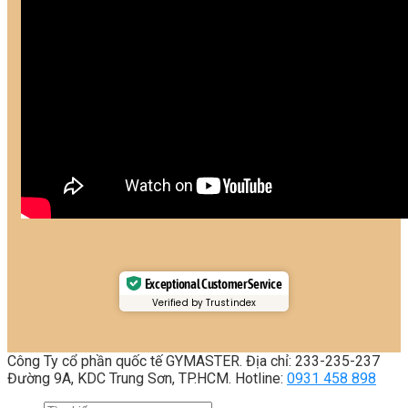
Exceptional Customer Service
Verified by Trustindex
Công Ty cổ phần quốc tế GYMASTER. Địa chỉ: 233-235-237
Đường 9A, KDC Trung Sơn, TP.HCM. Hotline:
0931 458 898