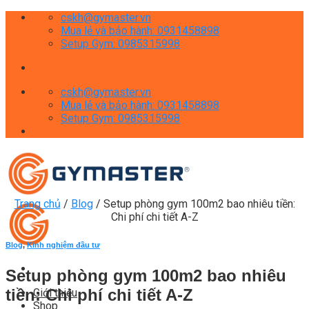
Skip
cskh@gymaster.vn
to
Mua lẻ và bảo hành: 0931458898
content
Setup Gym: 0985315998
cskh@gymaster.vn
Mua lẻ và bảo hành: 0931458898
Setup Gym: 0985315998
Trang chủ
/
Blog
/
Setup phòng gym 100m2 bao nhiêu tiền:
Chi phí chi tiết A-Z
Blog
,
Kinh nghiệm đầu tư
Setup phòng gym 100m2 bao nhiêu
tiền: Chi phí chi tiết A-Z
Giới thiệu
Shop