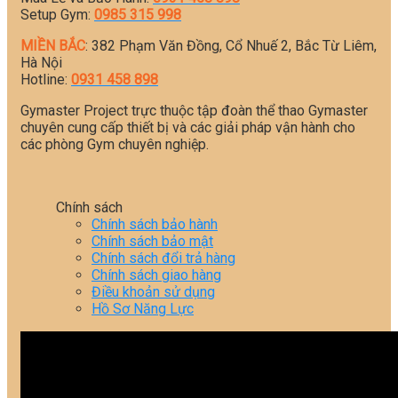
Setup Gym:
0985 315 998
MIỀN BẮC
: 382 Phạm Văn Đồng, Cổ Nhuế 2, Bắc Từ Liêm,
Hà Nội
Hotline:
0931 458 898
Gymaster Project trực thuộc tập đoàn thể thao Gymaster
chuyên cung cấp thiết bị và các giải pháp vận hành cho
các phòng Gym chuyên nghiệp.
Chính sách
Chính sách bảo hành
Chính sách bảo mật
Chính sách đổi trả hàng
Chính sách giao hàng
Điều khoản sử dụng
Hồ Sơ Năng Lực