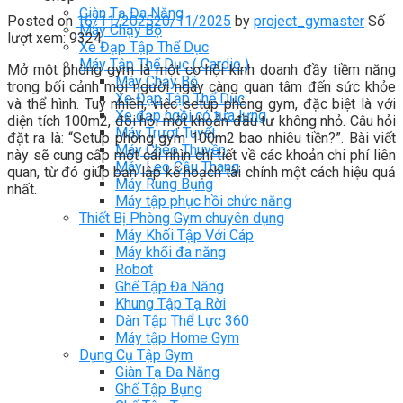
Giàn Tạ Đa Năng
Posted on
16/11/2025
20/11/2025
by
project_gymaster
Số
Máy Chạy Bộ
lượt xem: 9324
Xe Đạp Tập Thể Dục
Máy Tập Thể Dục ( Cardio )
Mở một phòng gym là một cơ hội kinh doanh đầy tiềm năng
Máy Chạy Bộ
trong bối cảnh mọi người ngày càng quan tâm đến sức khỏe
Xe Đạp Tập Thể Dục
và thể hình. Tuy nhiên, việc setup phòng gym, đặc biệt là với
Xe đạp ngồi có tựa lưng
diện tích 100m2, đòi hỏi một khoản đầu tư không nhỏ. Câu hỏi
Máy Trượt Tuyết
đặt ra là: “Setup phòng gym 100m2 bao nhiêu tiền?”. Bài viết
Máy Chèo Thuyền
này sẽ cung cấp một cái nhìn chi tiết về các khoản chi phí liên
Máy Leo Cầu Thang
quan, từ đó giúp bạn lập kế hoạch tài chính một cách hiệu quả
Máy Rung Bụng
nhất.
Máy tập phục hồi chức năng
Thiết Bị Phòng Gym chuyên dụng
Máy Khối Tập Với Cáp
Máy khối đa năng
Robot
Ghế Tập Đa Năng
Khung Tập Tạ Rời
Dàn Tập Thể Lực 360
Máy tập Home Gym
Dụng Cụ Tập Gym
Giàn Tạ Đa Năng
Ghế Tập Bụng