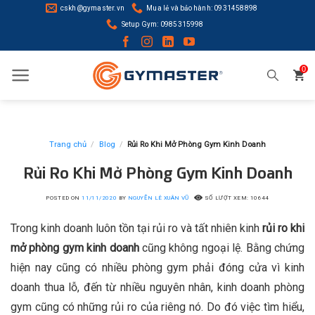
Skip
cskh@gymaster.vn
Mua lẻ và bảo hành: 0931458898
to
Setup Gym: 0985315998
content
0
Trang chủ
/
Blog
/
Rủi Ro Khi Mở Phòng Gym Kinh Doanh
Rủi Ro Khi Mở Phòng Gym Kinh Doanh
POSTED ON
11/11/2020
BY
NGUYỄN LÊ XUÂN VŨ
SỐ LƯỢT XEM: 10644
Trong kinh doanh luôn tồn tại rủi ro và tất nhiên kinh
rủi ro khi
mở phòng gym kinh doanh
cũng không ngoại lệ. Bằng chứng
hiện nay cũng có nhiều phòng gym phải đóng cửa vì kinh
doanh thua lỗ, đến từ nhiều nguyên nhân, kinh doanh phòng
gym cũng có những rủi ro của riêng nó. Do đó việc tìm hiểu,