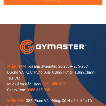
MIỀN NAM
: Tòa nhà Gymaster, Số 233A-235-237
Đường 9A, KDC Trung Sơn, X.Bình Hưng, H.Bình Chánh,
Tp.HCM
Mua Lẻ và Bảo Hành:
0931 458 898
Setup Gym:
0985 315 998
MIỀN BẮC
: 382 Phạm Văn Đồng, Cổ Nhuế 2, Bắc Từ