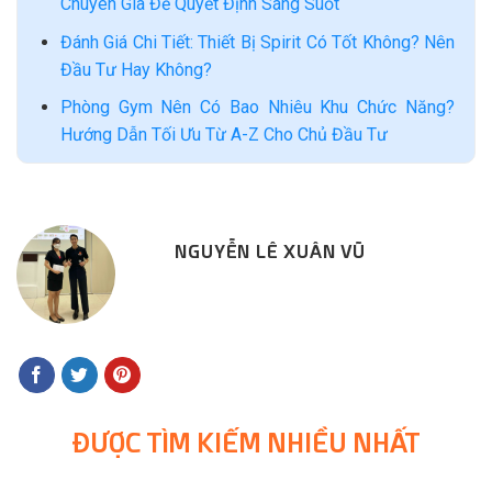
Chuyên Gia Để Quyết Định Sáng Suốt
Đánh Giá Chi Tiết: Thiết Bị Spirit Có Tốt Không? Nên
Đầu Tư Hay Không?
Phòng Gym Nên Có Bao Nhiêu Khu Chức Năng?
Hướng Dẫn Tối Ưu Từ A-Z Cho Chủ Đầu Tư
NGUYỄN LÊ XUÂN VŨ
ĐƯỢC TÌM KIẾM NHIỀU NHẤT