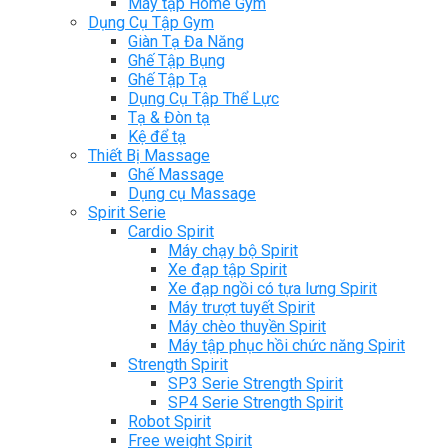
Máy tập Home Gym
Dụng Cụ Tập Gym
Giàn Tạ Đa Năng
Ghế Tập Bụng
Ghế Tập Tạ
Dụng Cụ Tập Thể Lực
Tạ & Đòn tạ
Kệ để tạ
Thiết Bị Massage
Ghế Massage
Dụng cụ Massage
Spirit Serie
Cardio Spirit
Máy chạy bộ Spirit
Xe đạp tập Spirit
Xe đạp ngồi có tựa lưng Spirit
Máy trượt tuyết Spirit
Máy chèo thuyền Spirit
Máy tập phục hồi chức năng Spirit
Strength Spirit
SP3 Serie Strength Spirit
SP4 Serie Strength Spirit
Robot Spirit
Free weight Spirit