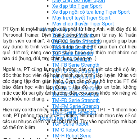
Máy chạy bộ Tiger Sport
Xe đạp tập Tiger Sport
Xe đạp ngồi có tựa lưng Tiger Sport
Máy trượt tuyết Tiger Sport
Máy chèo thuyền Tiger Sport
PT Gym là một thuật ngữ xuất phát từ tiếng Anh, viết đầy đủ là
Strength Tiger Sport
Personal Trainer. Dịch sang tiếng Việt, cụm từ này là “huấn
TGP Serie Strength
luyện viên cá nhân”. Trong tập luyện, PT sẽ là người giúp bạn
TGP 20 Serie Strength
xây dựng lộ trình với các bài tập cụ thể để giúp bạn đạt hiệu
TGS Serie Strength
quả đốt mỡ, nâng cao sức khỏe hoặc cải thiện một nhóm cơ
TGF Serie Strength
nào đó (bụng, đùi, tay, chân, lưng, hông eo…).
TM Serie Strength
TM-FB Serie Strength
Ngoài ra, PT cũng là người hướng dẫn chi tiết các chế độ ăn,
TM-FD Serie Strength
đốc thúc học viên để hoàn thành quá trình tập luyện. Khác với
TM-C Serie Strength
các dạng tập đơn giản khác, Gym cần có sự hỗ trợ của PT để
TM-AN Serie Strength
bảo đảm học viên tập đúng – tập đủ – tập an toàn, không
TM-FH Serie Strength
mắc các lỗi sai gây ảnh hưởng đến cơ xương khớp nói riêng và
TM-FS Serie Strength
sức khỏe nói chung.
TM-FD Serie Strength
TM-FM Serie Strengh
Hiện nay có khá nhiều hình thức PT như 1-1, 1PT – 1 nhóm học
TM-F Serie Strength
sinh, PT phòng tập hoặc PT Online. Những hình thức này sẽ có
Robot Tiger Sport
các ưu nhược điểm và chi phí riêng. Tùy vào người tập mà bạn
TGP Serie Robot
có thể tìm kiếm
TM-C Robot Serie
TM-H Robot Serie