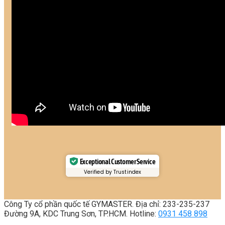
Exceptional Customer Service
Verified by Trustindex
Công Ty cổ phần quốc tế GYMASTER. Địa chỉ: 233-235-237
Đường 9A, KDC Trung Sơn, TP.HCM. Hotline:
0931 458 898