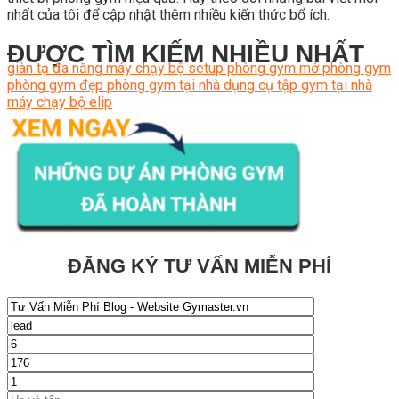
nhất của tôi để cập nhật thêm nhiều kiến thức bổ ích.
ĐƯỢC TÌM KIẾM NHIỀU NHẤT
giàn tạ đa năng
máy chạy bộ
setup phòng gym
mở phòng gym
phòng gym đẹp
phòng gym tại nhà
dụng cụ tập gym tại nhà
máy chạy bộ elip
ĐĂNG KÝ TƯ VẤN MIỄN PHÍ