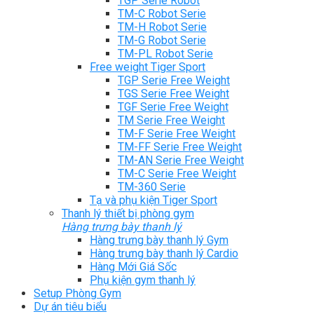
TGP Serie Robot
TM-C Robot Serie
TM-H Robot Serie
TM-G Robot Serie
TM-PL Robot Serie
Free weight Tiger Sport
TGP Serie Free Weight
TGS Serie Free Weight
TGF Serie Free Weight
TM Serie Free Weight
TM-F Serie Free Weight
TM-FF Serie Free Weight
TM-AN Serie Free Weight
TM-C Serie Free Weight
TM-360 Serie
Tạ và phụ kiện Tiger Sport
Thanh lý thiết bị phòng gym
Hàng trưng bày thanh lý
Hàng trưng bày thanh lý Gym
Hàng trưng bày thanh lý Cardio
Hàng Mới Giá Sốc
Phụ kiện gym thanh lý
Setup Phòng Gym
Dự án tiêu biểu