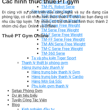
Các hình thức thuê PT gym
TM-G Robot Serie
TM-PL Robot Serie
Free weight Tiger Sport
Đi cùng với sự phát triển của công nghệ và sự đa dạng của
TGP Serie Free Weight
phòng tập, có rất nhiều hình thức thuê PT cho các bạn đang có
TGS Serie Free Weight
nhu cầu tập luyện. Tuy nhiên, có thể chia các hình thức thành 2
TGF Serie Free Weight
nhóm chủ đạo: Online và Offline.
TM Serie Free Weight
TM-F Serie Free Weight
Thuê PT Gym Online
TM-FF Serie Free Weight
TM-AN Serie Free Weight
TM-C Serie Free Weight
TM-360 Serie
Tạ và phụ kiện Tiger Sport
Thanh lý thiết bị phòng gym
Hàng trưng bày thanh lý
Hàng trưng bày thanh lý Gym
Hàng trưng bày thanh lý Cardio
Hàng Mới Giá Sốc
Phụ kiện gym thanh lý
Setup Phòng Gym
Dự án tiêu biểu
Tuyển Cộng Tác Viên
Blog
Kinh nghiệm đầu tư