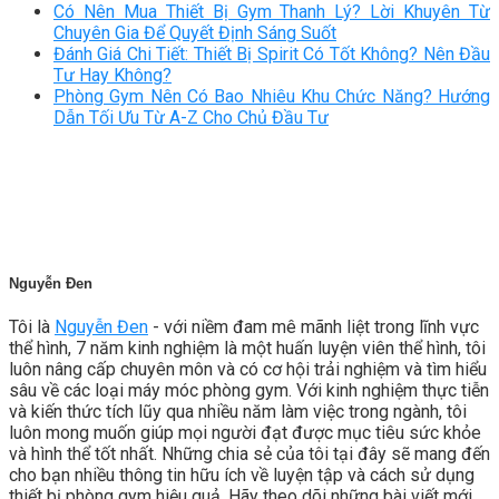
Có Nên Mua Thiết Bị Gym Thanh Lý? Lời Khuyên Từ
Chuyên Gia Để Quyết Định Sáng Suốt
Đánh Giá Chi Tiết: Thiết Bị Spirit Có Tốt Không? Nên Đầu
Tư Hay Không?
Phòng Gym Nên Có Bao Nhiêu Khu Chức Năng? Hướng
Dẫn Tối Ưu Từ A-Z Cho Chủ Đầu Tư
Nguyễn Đen
Tôi là
Nguyễn Đen
- với niềm đam mê mãnh liệt trong lĩnh vực
thể hình, 7 năm kinh nghiệm là một huấn luyện viên thể hình, tôi
luôn nâng cấp chuyên môn và có cơ hội trải nghiệm và tìm hiểu
sâu về các loại máy móc phòng gym. Với kinh nghiệm thực tiễn
và kiến thức tích lũy qua nhiều năm làm việc trong ngành, tôi
luôn mong muốn giúp mọi người đạt được mục tiêu sức khỏe
và hình thể tốt nhất. Những chia sẻ của tôi tại đây sẽ mang đến
cho bạn nhiều thông tin hữu ích về luyện tập và cách sử dụng
thiết bị phòng gym hiệu quả. Hãy theo dõi những bài viết mới