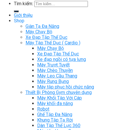
Tìm kiếm:
Giới thiệu
Shop
Giàn Tạ Đa Năng
Máy Chạy Bộ
Xe Đạp Tập Thể Dục
Máy Tập Thể Dục ( Cardio )
Máy Chạy Bộ
Xe Đạp Tập Thể Dục
Xe đạp ngồi có tựa lưng
Máy Trượt Tuyết
Máy Chèo Thuyền
Máy Leo Cầu Thang
Máy Rung Bụng
Máy tập phục hồi chức năng
Thiết Bị Phòng Gym chuyên dụng
Máy Khối Tập Với Cáp
Máy khối đa năng
Robot
Ghế Tập Đa Năng
Khung Tập Tạ Rời
Dàn Tập Thể Lực 360