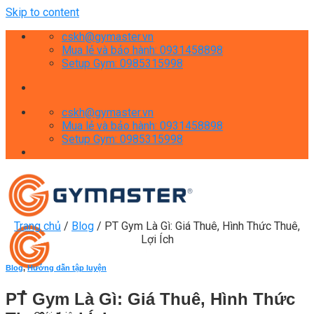
Skip to content
cskh@gymaster.vn
Mua lẻ và bảo hành: 0931458898
Setup Gym: 0985315998
cskh@gymaster.vn
Mua lẻ và bảo hành: 0931458898
Setup Gym: 0985315998
Trang chủ
/
Blog
/
PT Gym Là Gì: Giá Thuê, Hình Thức Thuê,
Lợi Ích
Blog
,
Hướng dẫn tập luyện
PT Gym Là Gì: Giá Thuê, Hình Thức