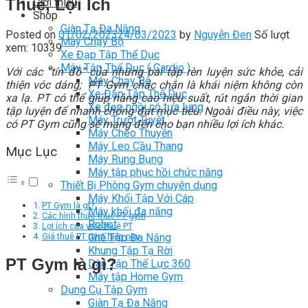
Thuê, Lợi Ích
Giới thiệu
Shop
Giàn Tạ Đa Năng
Posted on
01/02/2023
24/03/2023
by
Nguyễn Đen
Số lượt
Máy Chạy Bộ
xem: 10339
Xe Đạp Tập Thể Dục
Máy Tập Thể Dục ( Cardio )
Với các “tín đồ” của những bài tập rèn luyện sức khỏe, cải
Máy Chạy Bộ
thiện vóc dáng; PT Gym chắc chắn là khái niệm không còn
Xe Đạp Tập Thể Dục
xa lạ. PT có thể giúp nâng cao hiệu suất, rút ngắn thời gian
Xe đạp ngồi có tựa lưng
tập luyện để nhanh chóng đạt mục tiêu. Ngoài điều này, việc
Máy Trượt Tuyết
có PT Gym cũng sẽ mang đến cho bạn nhiều lợi ích khác.
Máy Chèo Thuyền
Máy Leo Cầu Thang
Mục Lục
Máy Rung Bụng
Máy tập phục hồi chức năng
Thiết Bị Phòng Gym chuyên dụng
Máy Khối Tập Với Cáp
PT Gym là gì?
Máy khối đa năng
Các hình thức thuê PT gym
Robot
Lợi ích của việc thuê PT
Ghế Tập Đa Năng
Giá thuê PT gym hiện nay
Khung Tập Tạ Rời
PT Gym là gì?
Dàn Tập Thể Lực 360
Máy tập Home Gym
Dụng Cụ Tập Gym
Giàn Tạ Đa Năng