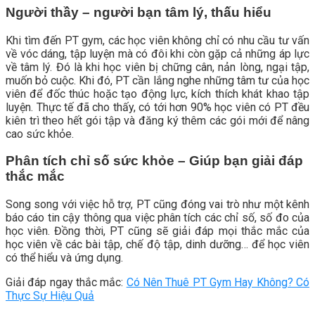
Người thầy – người bạn tâm lý, thấu hiểu
Khi tìm đến PT gym, các học viên không chỉ có nhu cầu tư vấn
về vóc dáng, tập luyện mà có đôi khi còn gặp cả những áp lực
về tâm lý. Đó là khi học viên bị chững cân, nản lòng, ngại tập,
muốn bỏ cuộc.
Khi đó, PT cần lắng nghe những tâm tư của học
viên để đốc thúc hoặc tạo động lực, kích thích khát khao tập
luyện. Thực tế đã cho thấy, có tới hơn 90% học viên có PT đều
kiên trì theo hết gói tập và đăng ký thêm các gói mới để nâng
cao sức khỏe.
Phân tích chỉ số sức khỏe – Giúp bạn giải đáp
thắc mắc
Song song với việc hỗ trợ, PT cũng đóng vai trò như một kênh
báo cáo tin cậy thông qua việc phân tích các chỉ số, số đo của
học viên. Đồng thời, PT cũng sẽ giải đáp mọi thắc mắc của
học viên về các bài tập, chế độ tập, dinh dưỡng… để học viên
có thể hiểu và ứng dụng.
Giải đáp ngay thắc mắc:
Có Nên Thuê PT Gym Hay Không? Có
Thực Sự Hiệu Quả