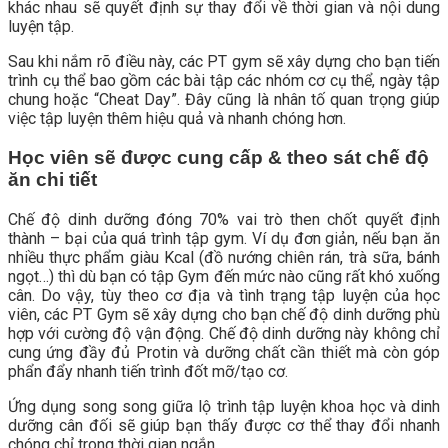
khác nhau sẽ quyết định sự thay đổi về thời gian và nội dung
luyện tập.
Sau khi nắm rõ điều này, các PT gym sẽ xây dựng cho bạn tiến
trình cụ thể bao gồm các bài tập các nhóm cơ cụ thể, ngày tập
chung hoặc “Cheat Day”. Đây cũng là nhân tố quan trọng giúp
việc tập luyện thêm hiệu quả và nhanh chóng hơn.
Học viên sẽ được cung cấp & theo sát chế độ
ăn chi tiết
Chế độ dinh dưỡng đóng 70% vai trò then chốt quyết định
thành – bại của quá trình tập gym. Ví dụ đơn giản, nếu bạn ăn
nhiều thực phẩm giàu Kcal (đồ nướng chiên rán, trà sữa, bánh
ngọt…) thì dù bạn có tập Gym đến mức nào cũng rất khó xuống
cân.
Do vậy, tùy theo cơ địa và tình trạng tập luyện của học
viên, các PT Gym sẽ xây dựng cho bạn chế độ dinh dưỡng phù
hợp với cường độ vận động. Chế độ dinh dưỡng này không chỉ
cung ứng đầy đủ Protin và dưỡng chất cần thiết mà còn góp
phẩn đẩy nhanh tiến trình đốt mỡ/tạo cơ.
Ứng dụng song song giữa lộ trình tập luyện khoa học và dinh
dưỡng cân đối sẽ giúp bạn thấy được cơ thể thay đổi nhanh
chóng chỉ trong thời gian ngắn.