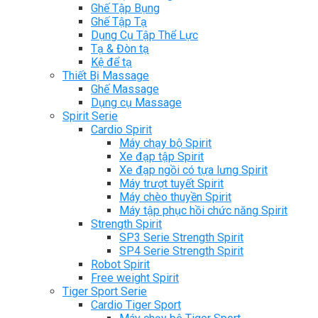
Ghế Tập Bụng
Ghế Tập Tạ
Dụng Cụ Tập Thể Lực
Tạ & Đòn tạ
Kệ để tạ
Thiết Bị Massage
Ghế Massage
Dụng cụ Massage
Spirit Serie
Cardio Spirit
Máy chạy bộ Spirit
Xe đạp tập Spirit
Xe đạp ngồi có tựa lưng Spirit
Máy trượt tuyết Spirit
Máy chèo thuyền Spirit
Máy tập phục hồi chức năng Spirit
Strength Spirit
SP3 Serie Strength Spirit
SP4 Serie Strength Spirit
Robot Spirit
Free weight Spirit
Tiger Sport Serie
Cardio Tiger Sport