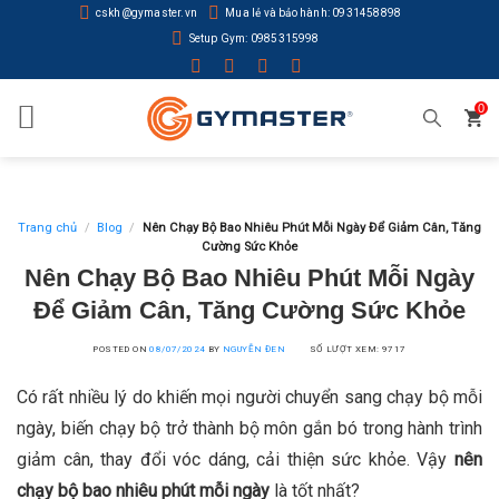
Skip
cskh@gymaster.vn
Mua lẻ và bảo hành: 0931458898
to
Setup Gym: 0985315998
content
0
Trang chủ
/
Blog
/
Nên Chạy Bộ Bao Nhiêu Phút Mỗi Ngày Để Giảm Cân, Tăng
Cường Sức Khỏe
Nên Chạy Bộ Bao Nhiêu Phút Mỗi Ngày
Để Giảm Cân, Tăng Cường Sức Khỏe
POSTED ON
08/07/2024
BY
NGUYỄN ĐEN
SỐ LƯỢT XEM: 9717
Có rất nhiều lý do khiến mọi người chuyển sang chạy bộ mỗi
ngày, biến chạy bộ trở thành bộ môn gắn bó trong hành trình
giảm cân, thay đổi vóc dáng, cải thiện sức khỏe. Vậy
nên
chạy bộ bao nhiêu phút mỗi ngày
là tốt nhất?