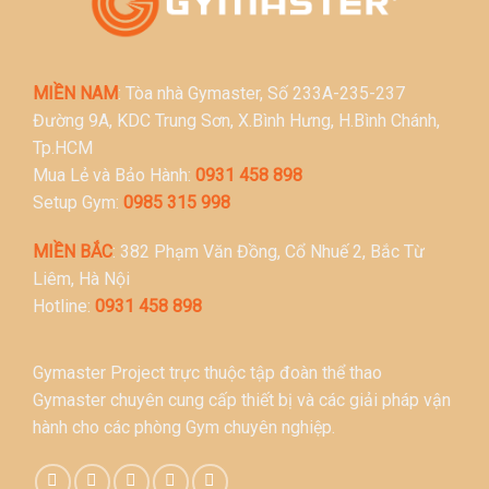
MIỀN NAM
: Tòa nhà Gymaster, Số 233A-235-237
Đường 9A, KDC Trung Sơn, X.Bình Hưng, H.Bình Chánh,
Tp.HCM
Mua Lẻ và Bảo Hành:
0931 458 898
Setup Gym:
0985 315 998
MIỀN BẮC
: 382 Phạm Văn Đồng, Cổ Nhuế 2, Bắc Từ
Liêm, Hà Nội
Hotline:
0931 458 898
Gymaster Project trực thuộc tập đoàn thể thao
Gymaster chuyên cung cấp thiết bị và các giải pháp vận
hành cho các phòng Gym chuyên nghiệp.