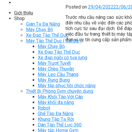
Posted on
29/04/2022
22/06/2
Giới thiệu
Trước nhu cầu nâng cao sức khỏ
Shop
đến nhu cầu về việc đến các phò
Giàn Tạ Đa Năng
tích cực từ sau đại dịch. Để đá
Máy Chạy Bộ
việc đầu tư trang thiết bị máy t
Xe Đạp Tập Thể Dục
đơn vị uy tín cung cấp sản phẩm
Máy Tập Thể Dục ( Cardio )
Máy Chạy Bộ
Xe Đạp Tập Thể Dục
Xe đạp ngồi có tựa lưng
Máy Trượt Tuyết
Máy Chèo Thuyền
Máy Leo Cầu Thang
Máy Rung Bụng
Máy tập phục hồi chức năng
Thiết Bị Phòng Gym chuyên dụng
Máy Khối Tập Với Cáp
Máy khối đa năng
Robot
Ghế Tập Đa Năng
Khung Tập Tạ Rời
Dàn Tập Thể Lực 360
Máy tập Home Gym