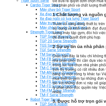
Tiger Sport Serie
Để đưa ra quyết định chọn mua th
Cardio Tiger Sport
nhà phân phối và chất lượng thiết
Máy chạy bộ Tiger Sport
Xe đạp tập Tiger Sport
1 Chất lượng và nguồn gố
Xe đạp ngồi có tựa lưng Tiger Sport
Máy trượt tuyết Tiger Sport
Trước vô vàng dòng thiết bị trên 
Máy chèo thuyền Tiger Sport
sử dụng và kinh doanh đạt được
Strength Tiger Sport
lượng máy tập gym, đòi hỏi việc 
TGP Serie Strength
để đưa ra quyết định phù hợp.
TGP 20 Serie Strength
TGS Serie Strength
2 Sự uy tín ủa nhà phân p
TGF Serie Strength
TM Serie Strength
Chắc hẳn đây là tiêu chí không t
TM-FB Serie Strength
nhà phân phối thì cần dựa vào n
TM-FD Serie Strength
trong lúc lựa chọn nhà phân phối
TM-C Serie Strength
trên thị trường có rất nhiều đơn
TM-AN Serie Strength
hàng từ một công ty khác tại Vi
TM-FH Serie Strength
mua thiết bị gym tại những đơn v
TM-FS Serie Strength
tác với những đơn vị này sẽ gi
TM-FD Serie Strength
ty phân phối độc quyền này. Việc 
TM-FM Serie Strengh
nhiều.
TM-F Serie Strength
Robot Tiger Sport
3. Được hỗ trợ trọn gói 
TGP Serie Robot