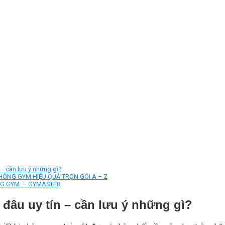
– cần lưu ý những gì?
HÒNG GYM HIỆU QUẢ TRỌN GÓI A – Z
ÒNG GYM – GYMASTER
đâu uy tín – cần lưu ý những gì?