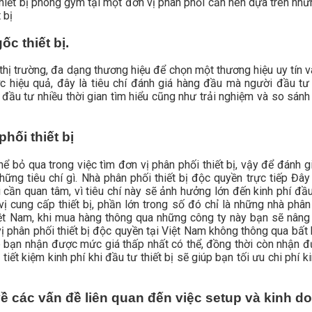
iết bị phòng gym tại một đơn vị phân phối cần nên dựa trên nhữn
 bị
c thiết bị.
thị trường, đa dạng thương hiệu để chọn một thương hiệu uy tín và
 hiệu quả, đây là tiêu chí đánh giá hàng đầu mà người đầu tư
đầu tư nhiều thời gian tìm hiểu cũng như trải nghiệm và so sánh
hối thiết bị
hể bỏ qua trong việc tìm đơn vị phân phối thiết bị, vậy để đánh g
hững tiêu chí gì. Nhà phân phối thiết bị độc quyền trực tiếp Đâ
 cần quan tâm, vì tiêu chí này sẽ ảnh hưởng lớn đến kinh phí đầ
 vị cung cấp thiết bị, phần lớn trong số đó chỉ là những nhà phâ
ệt Nam, khi mua hàng thông qua những công ty này bạn sẽ nâng c
ị phân phối thiết bị độc quyền tại Việt Nam không thông qua bất
úp bạn nhận được mức giá thấp nhất có thể, đồng thời còn nhận 
tiết kiệm kinh phí khi đầu tư thiết bị sẽ giúp bạn tối ưu chi phí 
về các vấn đề liên quan đến việc setup và kinh d