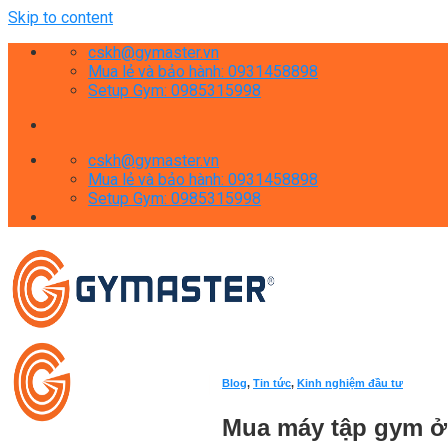
Skip to content
cskh@gymaster.vn
Mua lẻ và bảo hành: 0931458898
Setup Gym: 0985315998
cskh@gymaster.vn
Mua lẻ và bảo hành: 0931458898
Setup Gym: 0985315998
Blog
,
Tin tức
,
Kinh nghiệm đầu tư
Mua máy tập gym ở 