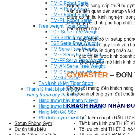
TM-C Robot Serie
Ngoài việc cung cấp thiết bị gym
TM-H Robot Serie
vấn đề liên quan đến setup và k
TM-G Robot Serie
chưa có nhiều kinh nghiệm tro
TM-PL Robot Serie
những quyết định phù hợp nhất c
Free weight Tiger Sport
phòng gym như:
TGP Serie Free Weight
TGS Serie Free Weight
quy cách bố trí setup phò
TGF Serie Free Weight
đào tạo về quy trình vận h
TM Serie Free Weight
hỗ trờ tuyển dụng nhân sự
TM-F Serie Free Weight
các chiến lược kinh doanh 
TM-FF Serie Free Weight
Chuyển giao mô hình kinh 
TM-AN Serie Free Weight
TM-C Serie Free Weight
GYMASTER
– ĐƠN 
TM-360 Serie
Tạ và phụ kiện Tiger Sport
Chúng tôi mang đến khách hàng d
Thanh lý thiết bị phòng gym
kinh doanh phòng gym đạt chuẩn.
Hàng trưng bày thanh lý
Hàng trưng bày thanh lý Gym
KHÁCH HÀNG NHẬN ĐƯ
Hàng trưng bày thanh lý Cardio
Hàng Mới Giá Sốc
Tiết kiệm chi phí ĐẦU TƯ
Phụ kiện gym thanh lý
Tiết kiệm kinh phí THIẾT 
Setup Phòng Gym
Tối ưu chi phí THIẾT BỊ hỗ
Dự án tiêu biểu
Tối ưu chi phí NHÂN SỰ
Tuyển Cộng Tác Viên