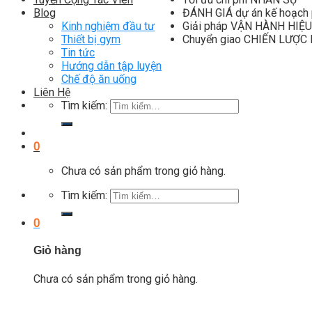
ĐÁNH GIÁ dự án kế hoạch
Blog
Giải pháp VẬN HÀNH HIỆU Q
Kinh nghiệm đầu tư
Chuyển giao CHIẾN LƯỢC
Thiết bị gym
Tin tức
Hướng dẫn tập luyện
Chế độ ăn uống
Liên Hệ
Tìm kiếm:
0
Chưa có sản phẩm trong giỏ hàng.
Tìm kiếm:
0
Giỏ hàng
Chưa có sản phẩm trong giỏ hàng.