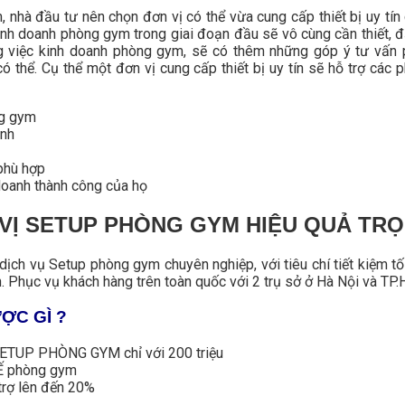
, nhà đầu tư nên chọn đơn vị có thể vừa cung cấp thiết bị uy tín
inh doanh phòng gym trong giai đoạn đầu sẽ vô cùng cần thiết, đ
ng việc kinh doanh phòng gym, sẽ có thêm những góp ý tư vấn 
ó thể. Cụ thể một đơn vị cung cấp thiết bị uy tín sẽ hỗ trợ các 
ng gym
ành
phù hợp
doanh thành công của họ
VỊ SETUP PHÒNG GYM HIỆU QUẢ TRỌN
ịch vụ Setup phòng gym chuyên nghiệp, với tiêu chí tiết kiệm tối
 Phục vụ khách hàng trên toàn quốc với 2 trụ sở ở Hà Nội và TP
ỢC GÌ ?
 SETUP PHÒNG GYM chỉ với 200 triệu
KẾ phòng gym
 trợ lên đến 20%