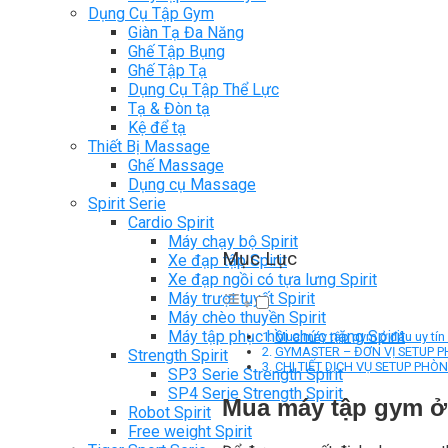
Dụng Cụ Tập Gym
Giàn Tạ Đa Năng
Ghế Tập Bụng
Ghế Tập Tạ
Dụng Cụ Tập Thể Lực
Tạ & Đòn tạ
Kệ để tạ
Thiết Bị Massage
Ghế Massage
Dụng cụ Massage
Spirit Serie
Cardio Spirit
Máy chạy bộ Spirit
Mục Lục
Xe đạp tập Spirit
Xe đạp ngồi có tựa lưng Spirit
Máy trượt tuyết Spirit
Máy chèo thuyền Spirit
Máy tập phục hồi chức năng Spirit
Mua máy tập gym ở đâu uy tín 
GYMASTER – ĐƠN VỊ SETUP P
Strength Spirit
CHI TIẾT DỊCH VỤ SETUP PH
SP3 Serie Strength Spirit
SP4 Serie Strength Spirit
Mua máy tập gym ở 
Robot Spirit
Free weight Spirit