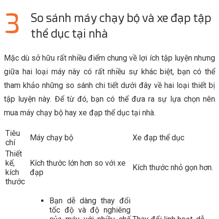
So sánh máy chạy bộ và xe đạp tập
thể dục tại nhà
Mặc dù sở hữu rất nhiều điểm chung về lợi ích tập luyện nhưng
giữa hai loại máy này có rất nhiều sự khác biệt, bạn có thể
tham khảo những so sánh chi tiết dưới đây về hai loại thiết bị
tập luyện này. Để từ đó, bạn có thể đưa ra sự lựa chọn nên
mua máy chạy bộ hay xe đạp thể dục tại nhà.
Tiêu
Máy chạy bộ
Xe đạp thể dục
chí
Thiết
kế,
Kích thước lớn hơn so với xe
Kích thước nhỏ gọn hơn.
kích
đạp
thước
Bạn dễ dàng thay đổi
tốc độ và độ nghiêng