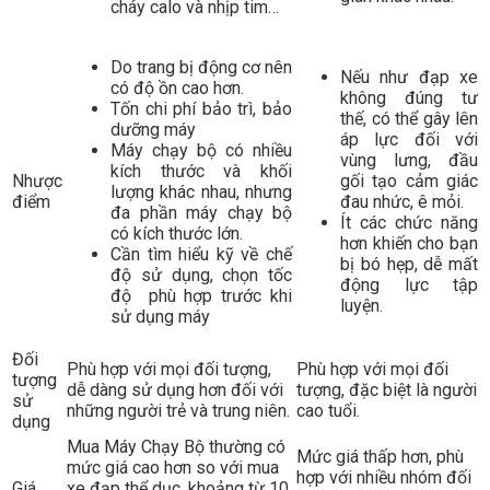
cháy calo và nhịp tim…
Do trang bị động cơ nên
Nếu như đạp xe
có độ ồn cao hơn.
không đúng tư
Tốn chi phí bảo trì, bảo
thế, có thể gây lên
dưỡng máy
áp lực đối với
Máy chạy bộ có nhiều
vùng lưng, đầu
kích thước và khối
Nhược
gối tạo cảm giác
lượng khác nhau, nhưng
điểm
đau nhức, ê mỏi.
đa phần máy chạy bộ
Ít các chức năng
có kích thước lớn.
hơn khiến cho bạn
Cần tìm hiểu kỹ về chế
bị bó hẹp, dễ mất
độ sử dụng, chọn tốc
động lực tập
độ phù hợp trước khi
luyện.
sử dụng máy
Đối
Phù hợp với mọi đối tượng,
Phù hợp với mọi đối
tượng
dễ dàng sử dụng hơn đối với
tượng, đặc biệt là người
sử
những người trẻ và trung niên.
cao tuổi.
dụng
Mua Máy Chạy Bộ thường có
Mức giá thấp hơn, phù
mức giá cao hơn so với mua
hợp với nhiều nhóm đối
Giá
xe đạp thể dục, khoảng từ 10