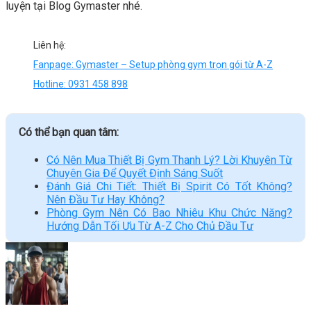
luyện tại Blog Gymaster nhé.
Liên hệ:
Fanpage: Gymaster – Setup phòng gym trọn gói từ A-Z
Hotline: 0931 458 898
Có thể bạn quan tâm:
Có Nên Mua Thiết Bị Gym Thanh Lý? Lời Khuyên Từ
Chuyên Gia Để Quyết Định Sáng Suốt
Đánh Giá Chi Tiết: Thiết Bị Spirit Có Tốt Không?
Nên Đầu Tư Hay Không?
Phòng Gym Nên Có Bao Nhiêu Khu Chức Năng?
Hướng Dẫn Tối Ưu Từ A-Z Cho Chủ Đầu Tư