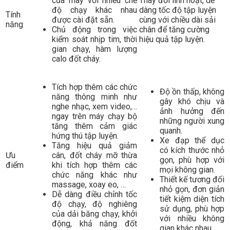
của máy với nhiều chế
Thay đổi linh hoạt, dễ
độ chạy khác nhau
dàng tốc độ tập luyện
Tính
được cài đặt sẵn.
cùng với chiều dài sải
năng
Chủ động trong việc
chân để tăng cường
kiểm soát nhịp tim, thời
hiệu quả tập luyện.
gian chạy, hàm lượng
calo đốt cháy.
Tích hợp thêm các chức
Độ ồn thấp, không
năng thông minh như
gây khó chịu và
nghe nhạc, xem video,…
ảnh hưởng đến
ngay trên máy chạy bộ
những người xung
tăng thêm cảm giác
quanh.
hứng thú tập luyện.
Xe đạp thể dục
Tăng hiệu quả giảm
có kích thước nhỏ
Ưu
cân, đốt cháy mỡ thừa
gọn, phù hợp với
điểm
khi tích hợp thêm các
mọi không gian.
chức năng khác như
Thiết kế tương đối
massage, xoay eo, …
nhỏ gọn, đơn giản
Dễ dàng điều chỉnh tốc
tiết kiệm diện tích
độ chạy, độ nghiêng
sử dụng, phù hợp
của dải băng chạy, khởi
với nhiều không
động, khả năng đốt
gian khác nhau.