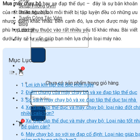
Shop
Mua máy chạy bộ
hay xe đạp thể dục – đây là sự băn khoăn
Setup Phòng Gym
Dự án tiêu biểu
của rất nhiều người, bởi mỗi thiết bị tập luyện đều có những ưu
Tuyển Cộng Tác Viên
nhược điểm khác nhau. Bên cạnh đó, lựa chọn được máy tập
Blog
phù hợp còn phụ thuộc vào rất nhiều yếu tố khác nhau. Bài viết
Liên Hệ
Tìm
dưới đây sẽ tư vấn giúp bạn nên lựa chọn loại máy nào.
kiếm:
Mục Lục
0
Chưa có sản phẩm trong giỏ hàng.
Lợi ích khi tập thể dục mỗi ngày
Điểm chung của máy chạy bộ và xe đạp tập thể dục
Tìm
kiếm:
So sánh máy chạy bộ và xe đạp tập thể dục tại nhà
Xe đạp tập thể dục và máy chạy bộ: loại nào đốt ch
nhiều calo hơn?
Xe đạp tập thể dục và máy chạy bộ: Loại nào tốt nh
0
để giảm cân?
Máy chạy bộ so với xe đạp cố định: Loại nào giúp b