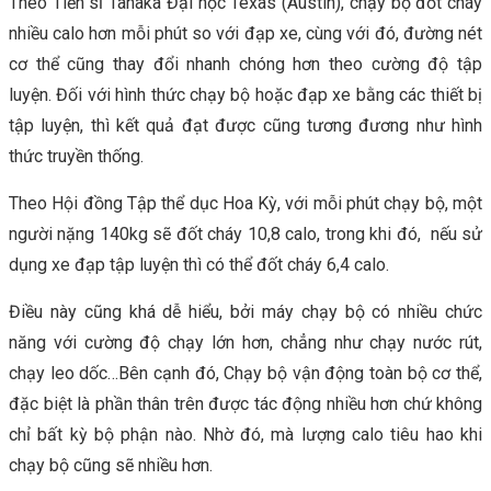
Theo Tiến sĩ Tanaka Đại học Texas (Austin), chạy bộ đốt cháy
nhiều calo hơn mỗi phút so với đạp xe, cùng với đó, đường nét
cơ thể cũng thay đổi nhanh chóng hơn theo cường độ tập
luyện. Đối với hình thức chạy bộ hoặc đạp xe bằng các thiết bị
tập luyện, thì kết quả đạt được cũng tương đương như hình
thức truyền thống.
Theo Hội đồng Tập thể dục Hoa Kỳ, với mỗi phút chạy bộ, một
người nặng 140kg sẽ đốt cháy 10,8 calo, trong khi đó, nếu sử
dụng xe đạp tập luyện thì có thể đốt cháy 6,4 calo.
Điều này cũng khá dễ hiểu, bởi máy chạy bộ có nhiều chức
năng với cường độ chạy lớn hơn, chẳng như chạy nước rút,
chạy leo dốc…Bên cạnh đó, Chạy bộ vận động toàn bộ cơ thể,
đặc biệt là phần thân trên được tác động nhiều hơn chứ không
chỉ bất kỳ bộ phận nào. Nhờ đó, mà lượng calo tiêu hao khi
chạy bộ cũng sẽ nhiều hơn.