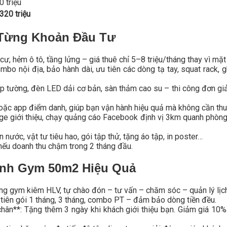
0 triệu
320 triệu
t Từng Khoản Đầu Tư
ư, hẻm ô tô, tầng lửng – giá thuê chỉ 5–8 triệu/tháng thay vì mặt 
ombo nội địa, bảo hành dài, ưu tiên các dòng tạ tay, squat rack,
p tường, đèn LED dải cơ bản, sàn thảm cao su – thi công đơn g
c app điểm danh, giúp bạn vận hành hiệu quả mà không cần thuê
ge giới thiệu, chạy quảng cáo Facebook định vị 3km quanh phòng
nước, vật tư tiêu hao, gói tập thử, tặng áo tập, in poster…
nếu doanh thu chậm trong 2 tháng đầu.
ành Gym 50m2 Hiệu Quả
ng gym kiêm HLV, tự chào đón – tư vấn – chăm sóc – quản lý lịch
u tiên gói 1 tháng, 3 tháng, combo PT – đảm bảo dòng tiền đều.
chân**: Tặng thêm 3 ngày khi khách giới thiệu bạn. Giảm giá 10%