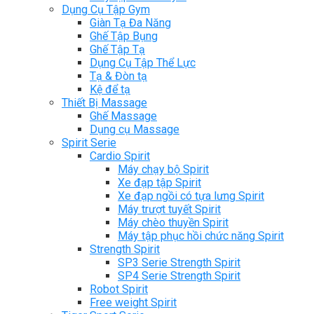
Dụng Cụ Tập Gym
Giàn Tạ Đa Năng
Ghế Tập Bụng
Ghế Tập Tạ
Dụng Cụ Tập Thể Lực
Tạ & Đòn tạ
Kệ để tạ
Thiết Bị Massage
Ghế Massage
Dụng cụ Massage
Spirit Serie
Cardio Spirit
Máy chạy bộ Spirit
Xe đạp tập Spirit
Xe đạp ngồi có tựa lưng Spirit
Máy trượt tuyết Spirit
Máy chèo thuyền Spirit
Máy tập phục hồi chức năng Spirit
Strength Spirit
SP3 Serie Strength Spirit
SP4 Serie Strength Spirit
Robot Spirit
Free weight Spirit