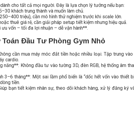
nh cho tất cả mọi người. Đây là lựa chọn lý tưởng nếu bạn:
5–30 khách trung thành và muốn làm chủ.
250–400 triệu), cần mô hình thử nghiệm trước khi scale lớn.
ặc thuê giá rẻ, cần giải pháp setup tiết kiệm nhưng hiệu quả.
 ưu vốn – tối đa lợi nhuận – dễ vận hành**.
ự Toán Đầu Tư Phòng Gym Nhỏ
*: Không cần mua máy móc đắt tiền hoặc nhiều loại. Tập trung vào
áy cardio.
ông năng**: Không đầu tư vào tường 3D, đèn RGB, hệ thống âm th
 3–6 tháng**: Một sai lầm phổ biến là “dốc hết vốn vào thiết bị”
dòng tiền.
úp bạn tiết kiệm nhân sự, theo dõi khách hàng, xử lý đăng ký 