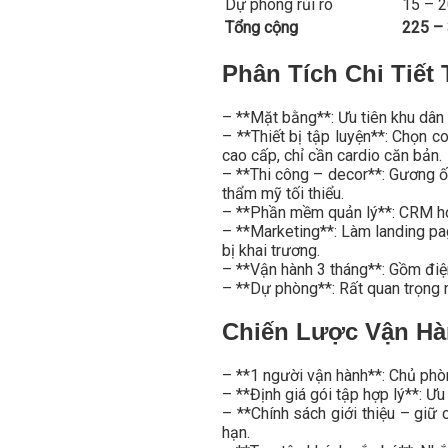
Dự phòng rủi ro
15 – 2
Tổng cộng
225 – 
Phân Tích Chi Tiế
– **Mặt bằng**: Ưu tiên khu dân c
– **Thiết bị tập luyện**: Chọn c
cao cấp, chỉ cần cardio căn bản.
– **Thi công – decor**: Gương ố
thẩm mỹ tối thiểu.
– **Phần mềm quản lý**: CRM hoặ
– **Marketing**: Làm landing pa
bị khai trương.
– **Vận hành 3 tháng**: Gồm điện 
– **Dự phòng**: Rất quan trọng 
Chiến Lược Vận H
– **1 người vận hành**: Chủ phò
– **Định giá gói tập hợp lý**: Ư
– **Chính sách giới thiệu – giữ 
hạn.