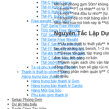
TM-C Robot Serie
Mô hình phòng gym 50m² không dà
TM-H Robot Serie
– Là một **PT cá nhân** có từ 1
TM-G Robot Serie
– Là một **nhà đầu tư nhỏ** (từ 
TM-PL Robot Serie
– Là người đã có mặt bằng sẵn ho
Free weight Tiger Sport
Mục tiêu của mô hình này là **tối
TGP Serie Free Weight
TGS Serie Free Weight
Nguyên Tắc Lập D
TGF Serie Free Weight
TM Serie Free Weight
– **Ưu tiên thiết bị thiết yếu*
TM-F Serie Free Weight
tay, dây kháng lực, bench, 1–2 m
TM-FF Serie Free Weight
– **Decor tối giản, tập trung c
TM-AN Serie Free Weight
đơn sắc, ánh sáng cơ bản.
TM-C Serie Free Weight
– **Dành ngân sách cho vận hành
TM-360 Serie
động đầu tiên, bạn sẽ gặp rủi ro 
Tạ và phụ kiện Tiger Sport
– **Dùng phần mềm quản lý**: Gi
Thanh lý thiết bị phòng gym
rất nhiều.
Hàng trưng bày thanh lý
Hàng trưng bày thanh lý Gym
Hàng trưng bày thanh lý Cardio
Hàng Mới Giá Sốc
Phụ kiện gym thanh lý
Setup Phòng Gym
Dự án tiêu biểu
Tuyển Cộng Tác Viên