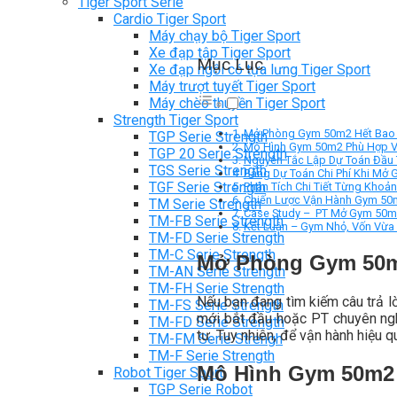
Tiger Sport Serie
Cardio Tiger Sport
Máy chạy bộ Tiger Sport
Xe đạp tập Tiger Sport
Mục Lục
Xe đạp ngồi có tựa lưng Tiger Sport
Máy trượt tuyết Tiger Sport
Máy chèo thuyền Tiger Sport
Strength Tiger Sport
Mở Phòng Gym 50m2 Hết Bao 
TGP Serie Strength
Mô Hình Gym 50m2 Phù Hợp Vớ
TGP 20 Serie Strength
Nguyên Tắc Lập Dự Toán Đầu
TGS Serie Strength
Bảng Dự Toán Chi Phí Khi Mở
TGF Serie Strength
Phân Tích Chi Tiết Từng Khoả
Chiến Lược Vận Hành Gym 50
TM Serie Strength
Case Study – PT Mở Gym 50m² 
TM-FB Serie Strength
Kết Luận – Gym Nhỏ, Vốn Vừa
TM-FD Serie Strength
TM-C Serie Strength
Mở Phòng Gym 50m2
TM-AN Serie Strength
TM-FH Serie Strength
Nếu bạn đang tìm kiếm câu trả l
TM-FS Serie Strength
mới bắt đầu hoặc PT chuyên ngh
TM-FD Serie Strength
tư. Tuy nhiên, để vận hành hiệu 
TM-FM Serie Strengh
TM-F Serie Strength
Mô Hình Gym 50m2 
Robot Tiger Sport
TGP Serie Robot