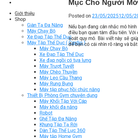
Mục Cho Người Mớ
Giới thiệu
Posted on
23/05/2025
12/05/2
Shop
Giàn Tạ Đa Năng
Nếu bạn đang cân nhắc mô hình 
Máy Chạy Bộ
điều bạn quan tâm đầu tiên. Với
Xe Đạp Tập Thể Dục
soát quy mô. Bài viết này sẽ giú
Máy Tập Thể Dục ( Cardio )
để bạn có cái nhìn rõ ràng và bắ
Máy Chạy Bộ
Xe Đạp Tập Thể Dục
Xe đạp ngồi có tựa lưng
Máy Trượt Tuyết
Máy Chèo Thuyền
Máy Leo Cầu Thang
Máy Rung Bụng
Máy tập phục hồi chức năng
Thiết Bị Phòng Gym chuyên dụng
Máy Khối Tập Với Cáp
Máy khối đa năng
Robot
Ghế Tập Đa Năng
Khung Tập Tạ Rời
Dàn Tập Thể Lực 360
Máy tập Home Gym