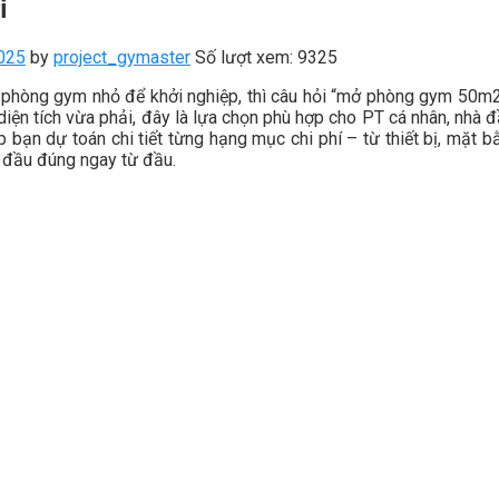
i
025
by
project_gymaster
Số lượt xem: 9325
phòng gym nhỏ để khởi nghiệp, thì câu hỏi “mở phòng gym 50m2 h
 diện tích vừa phải, đây là lựa chọn phù hợp cho PT cá nhân, nhà
p bạn dự toán chi tiết từng hạng mục chi phí – từ thiết bị, mặt
t đầu đúng ngay từ đầu.