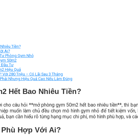
Nhiêu Tiền?
i Ai?
 Tư Phòng Gym Nhỏ
 Gym 50m2
n Đầu Tư
m2 Hiệu Quả
Với 280 Triệu – Có Lãi Sau 3 Tháng
 Phải Nhưng Hiệu Quả Cao Nếu Làm Đúng
 Hết Bao Nhiêu Tiền?
ời cho câu hỏi **mở phòng gym 50m2 hết bao nhiêu tiền**, thì bạ
iệp muốn làm chủ đều chọn mô hình gym nhỏ để tiết kiệm vốn, k
quả, bạn cần hiểu rõ từng hạng mục chi phí, mô hình phù hợp, và c
Phù Hợp Với Ai?