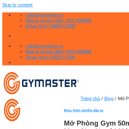
Skip to content
cskh@gymaster.vn
Mua lẻ và bảo hành: 0931458898
Setup Gym: 0985315998
cskh@gymaster.vn
Mua lẻ và bảo hành: 0931458898
Setup Gym: 0985315998
Trang chủ
/
Blog
/
Mở Ph
Blog
,
Kinh nghiệm đầu tư
Mở Phòng Gym 50m2