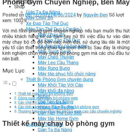
Phòng Gym Chuyên Nghiệp, Bền Máy
Giới thiệu
Shop
Giàn Tạ Đa Năng
Posted on
08/12/2022
24/06/2024
by
Nguyễn Đen
Số lượt
Máy Chạy Bộ
xem: 10029
Xe Đạp Tập Thể Dục
Máy Tập Thể Dục ( Cardio )
Với mô hình phòng gym chuyên nghiệp nếu bạn muốn thu hút
Máy Chạy Bộ
nhiều khách hàng kể cả nam hay nữ thì việc đầu tư vào dàn
Xe Đạp Tập Thể Dục
máy chạy bộ có độ bền cao, hiện đại, sử dụng lâu dài là một
Xe đạp ngồi có tựa lưng
yếu tố cần thiết trong khâu lựa chọn thiết bị. Sau đây là những
Máy Trượt Tuyết
kinh nghiệm chọn máy chạy bộ phòng gym mà các chủ đầu tư
Máy Chèo Thuyền
nên biết.
Máy Leo Cầu Thang
Máy Rung Bụng
Mục Lục
Máy tập phục hồi chức năng
Thiết Bị Phòng Gym chuyên dụng
Máy Khối Tập Với Cáp
Máy khối đa năng
Thiết kế máy chạy bộ phòng gym
Robot
Công suất máy chạy bộ phòng gym
Ghế Tập Đa Năng
Các chế độ luyện tập cài sẵn
Khung Tập Tạ Rời
Các tính năng khác của máy chạy bộ phòng gym
Thương hiệu máy chạy bộ phòng gym cao cấp chuyên nghiệp
Dàn Tập Thể Lực 360
Máy tập Home Gym
Thiết kế máy chạy bộ phòng gym
Dụng Cụ Tập Gym
Giàn Tạ Đa Năng