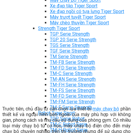
Máy chạy bộ Tiger Sport
Xe đạp tập Tiger Sport
Xe đạp ngồi có tựa lưng Tiger Sport
Máy trượt tuyết Tiger Sport
Máy chèo thuyền Tiger Sport
Strength Tiger Sport
TGP Serie Strength
TGP 20 Serie Strength
TGS Serie Strength
TGF Serie Strength
TM Serie Strength
TM-FB Serie Strength
TM-FD Serie Strength
TM-C Serie Strength
TM-AN Serie Strength
TM-FH Serie Strength
TM-FS Serie Strength
TM-FD Serie Strength
TM-FM Serie Strengh
TM-F Serie Strength
Trước tiên, chủ đầu tư cần chọn lựa thiết bị
máy chạy bộ
phần
Robot Tiger Sport
thiết kế và ngoại hình bên ngoài của máy phù hợp với không
TGP Serie Robot
gian, phong cách và nhu cầu sử dụng của phòng gym. Có nhiều
TM-C Robot Serie
loại máy chạy bộ từ cơ học, máy chạy bộ điện cho đến máy
TM-H Robot Serie
chạy bộ chuyên nghiệp trên thị trường nhưng để sử dụng cho