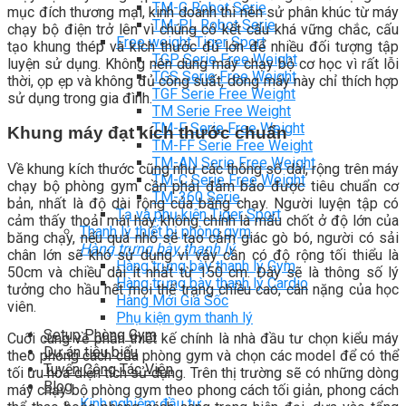
TM-G Robot Serie
mục đích thương mại, kinh doanh thì nên sử phân khúc từ máy
TM-PL Robot Serie
chạy bộ điện trở lên vì chúng có kết cấu khá vững chắc, cấu
Free weight Tiger Sport
tạo khung thép và kích thước đủ lớn để nhiều đối tượng tập
TGP Serie Free Weight
luyện sử dụng. Không nên dùng máy chạy bộ cơ học vì rất lỗi
TGS Serie Free Weight
thời, ọp ẹp và không đủ công suất, dòng máy này chỉ thích hợp
TGF Serie Free Weight
sử dụng trong gia đình.
TM Serie Free Weight
TM-F Serie Free Weight
Khung máy đạt kích thước chuẩn
TM-FF Serie Free Weight
TM-AN Serie Free Weight
Về khung kích thước cũng như các thông số dài, rộng trên máy
TM-C Serie Free Weight
chạy bộ phòng gym cần phải đảm bảo được tiêu chuẩn cơ
TM-360 Serie
bản, nhất là độ dài rộng của băng chạy. Người luyện tập có
Tạ và phụ kiện Tiger Sport
cảm thấy thoải mái hay không chính là mấu chốt ở độ lớn của
Thanh lý thiết bị phòng gym
băng chạy, nếu quá nhỏ sẽ tạo cảm giác gò bó, người có sải
Hàng trưng bày thanh lý
chân lớn sẽ khó sử dụng vì vậy cần có độ rộng tối thiểu là
Hàng trưng bày thanh lý Gym
50cm và chiều dài ít nhất từ 150 cm. Đây sẽ là thông số lý
Hàng trưng bày thanh lý Cardio
tưởng cho hầu hết mọi thể trạng chiều cao, cân nặng của học
Hàng Mới Giá Sốc
viên.
Phụ kiện gym thanh lý
Setup Phòng Gym
Cuối cùng về phần thiết kế chính là nhà đầu tư chọn kiểu máy
Dự án tiêu biểu
theo phong cách của phòng gym và chọn các model để có thể
Tuyển Cộng Tác Viên
tối ưu hóa diện tích sử dụng. Trên thị trường sẽ có những dòng
Blog
máy chạy bộ phòng gym theo phong cách tối giản, phong cách
Kinh nghiệm đầu tư