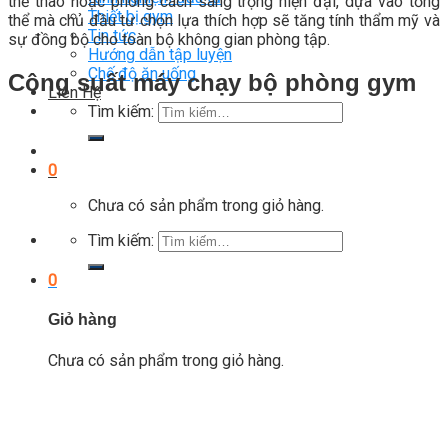
thể thao hoặc phong cách sang trọng hiện đại, dựa vào tổng
Thiết bị gym
thể mà chủ đầu tư chọn lựa thích hợp sẽ tăng tính thẩm mỹ và
Tin tức
sự đồng bộ cho toàn bộ không gian phòng tập.
Hướng dẫn tập luyện
Chế độ ăn uống
Công suất máy chạy bộ phòng gym
Liên Hệ
Tìm kiếm:
0
Chưa có sản phẩm trong giỏ hàng.
Tìm kiếm:
0
Giỏ hàng
Chưa có sản phẩm trong giỏ hàng.