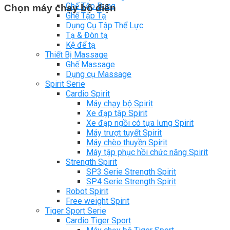
Ghế Tập Bụng
Chọn máy chạy bộ điện
Ghế Tập Tạ
Dụng Cụ Tập Thể Lực
Tạ & Đòn tạ
Kệ để tạ
Thiết Bị Massage
Ghế Massage
Dụng cụ Massage
Spirit Serie
Cardio Spirit
Máy chạy bộ Spirit
Xe đạp tập Spirit
Xe đạp ngồi có tựa lưng Spirit
Máy trượt tuyết Spirit
Máy chèo thuyền Spirit
Máy tập phục hồi chức năng Spirit
Strength Spirit
SP3 Serie Strength Spirit
SP4 Serie Strength Spirit
Robot Spirit
Free weight Spirit
Tiger Sport Serie
Cardio Tiger Sport