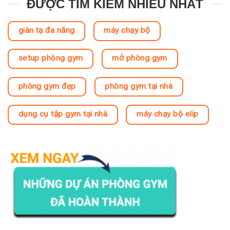
ĐƯỢC TÌM KIẾM NHIỀU NHẤT
giàn tạ đa năng
máy chạy bộ
setup phòng gym
mở phòng gym
phòng gym đẹp
phòng gym tại nhà
dụng cụ tập gym tại nhà
máy chạy bộ elip