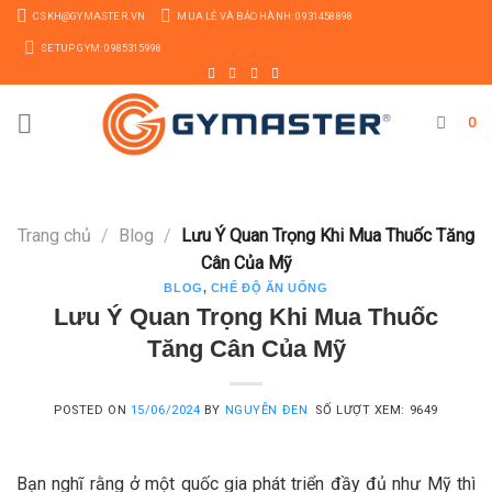
Skip
CSKH@GYMASTER.VN
MUA LẺ VÀ BẢO HÀNH: 0931458898
to
SETUP GYM: 0985315998
content
0
Trang chủ
/
Blog
/
Lưu Ý Quan Trọng Khi Mua Thuốc Tăng
Cân Của Mỹ
BLOG
,
CHẾ ĐỘ ĂN UỐNG
Lưu Ý Quan Trọng Khi Mua Thuốc
Tăng Cân Của Mỹ
POSTED ON
15/06/2024
BY
NGUYỄN ĐEN
SỐ LƯỢT XEM: 9649
Bạn nghĩ rằng ở một quốc gia phát triển đầy đủ như Mỹ thì