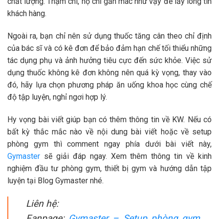
chất lượng. Thậm chí, họ chỉ gắn mác như vậy để lấy lòng tin
khách hàng.
Ngoài ra, bạn chỉ nên sử dụng thuốc tăng cân theo chỉ định
của bác sĩ và có kê đơn để bảo đảm hạn chế tối thiểu những
tác dụng phụ và ảnh hưởng tiêu cực đến sức khỏe. Việc sử
dụng thuốc không kê đơn không nên quá kỳ vọng, thay vào
đó, hãy lựa chọn phương pháp ăn uống khoa học cùng chế
độ tập luyện, nghỉ ngơi hợp lý.
Hy vọng bài viết giúp bạn có thêm thông tin về KW. Nếu có
bất kỳ thắc mắc nào về nội dung bài viết hoặc về setup
phòng gym thì comment ngay phía dưới bài viết này,
Gymaster
sẽ giải đáp ngay. Xem thêm thông tin về kinh
nghiệm đầu tư phòng gym, thiết bị gym và hướng dẫn tập
luyện tại Blog Gymaster nhé.
Liên hệ:
Fanpage:
Gymaster – Setup phòng gym