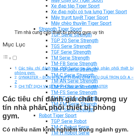
Máy chạy bộ Tiger Sport
Xe đạp tập Tiger Sport
Xe đạp ngồi có tựa lưng Tiger Sport
Máy trượt tuyết Tiger Sport
Máy chèo thuyền Tiger Sport
Strength Tiger Sport
Tìm nhà cung cấp thiết bị phòng gym uy tín
TGP Serie Strength
TGP 20 Serie Strength
Mục Lục
TGS Serie Strength
TGF Serie Strength
TM Serie Strength
TM-FB Serie Strength
Các tiêu chí đánh giá chất lượng uy tín nhà phân phối thiết bị
TM-FD Serie Strength
phòng gym.
TM-C Serie Strength
GYMASTER – ĐƠN VỊ SETUP PHÒNG GYM HIỆU QUẢ TRỌN GÓI A –
TM-AN Serie Strength
Z
TM-FH Serie Strength
CHI TIẾT DỊCH VỤ SETUP PHÒNG GYM – GYMASTER
TM-FS Serie Strength
Các tiêu chí đánh giá chất lượng uy
TM-FD Serie Strength
TM-FM Serie Strengh
tín nhà phân phối thiết bị phòng
TM-F Serie Strength
gym.
Robot Tiger Sport
TGP Serie Robot
TM-C Robot Serie
Có nhiều năm kinh nghiệm trong ngành gym.
TM-H Robot Serie