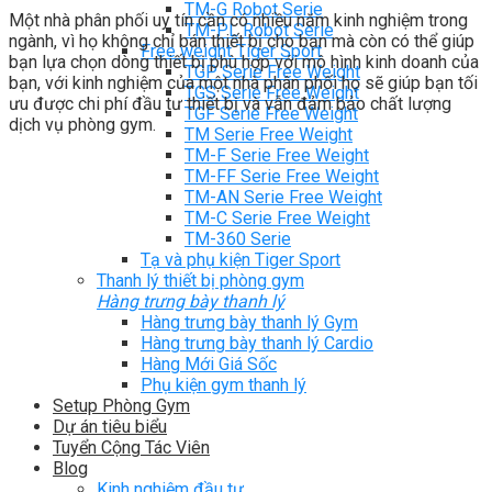
TM-G Robot Serie
Một nhà phân phối uy tín cần có nhiều năm kinh nghiệm trong
TM-PL Robot Serie
ngành, vì họ không chỉ bán thiết bị cho bạn mà còn có thể giúp
Free weight Tiger Sport
bạn lựa chọn dòng thiết bị phù hợp với mô hình kinh doanh của
TGP Serie Free Weight
bạn, với kinh nghiệm của một nhà phân phối họ sẽ giúp bạn tối
TGS Serie Free Weight
ưu được chi phí đầu tư thiết bị và vẫn đảm bảo chất lượng
TGF Serie Free Weight
dịch vụ phòng gym.
TM Serie Free Weight
TM-F Serie Free Weight
TM-FF Serie Free Weight
TM-AN Serie Free Weight
TM-C Serie Free Weight
TM-360 Serie
Tạ và phụ kiện Tiger Sport
Thanh lý thiết bị phòng gym
Hàng trưng bày thanh lý
Hàng trưng bày thanh lý Gym
Hàng trưng bày thanh lý Cardio
Hàng Mới Giá Sốc
Phụ kiện gym thanh lý
Setup Phòng Gym
Dự án tiêu biểu
Tuyển Cộng Tác Viên
Blog
Kinh nghiệm đầu tư