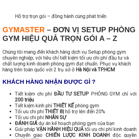
Hỗ trợ trọn gói – đồng hành cùng phát triển
GYMASTER
– ĐƠN VỊ SETUP PHÒNG
GYM HIỆU QUẢ TRỌN GÓI A – Z
Chúng tôi mang đến khách hàng dịch vụ Setup phòng gym
chuyên nghiệp, với tiêu chí tiết kiệm tối ưu chi phí đầu tư và
chất lượng kinh doanh phòng gym đạt chuẩn. Phục vụ khách
hàng trên toàn quốc với 2 trụ sở ở
Hà Nội và TP.HCM
KHÁCH HÀNG NHẬN ĐƯỢC GÌ ?
Tiết kiệm chi phí
ĐẦU TƯ SETUP
PHÒNG GYM chỉ với
200 triệu
Tiết kiệm kinh phí
THIẾT KẾ
phòng gym
Tối ưu chi phí
THIẾT BỊ
hỗ trợ lên đến 20%
Tối ưu chi phí
NHÂN SỰ
ĐÁNH GIÁ
dự án kế hoạch phòng gym của bạn
Giải pháp
VẬN HÀNH HIỆU QUẢ
tối ưu chi phí kinh doanh
Chuyển giao
CHIẾN LƯỢC KINH DOANH
độc quyền