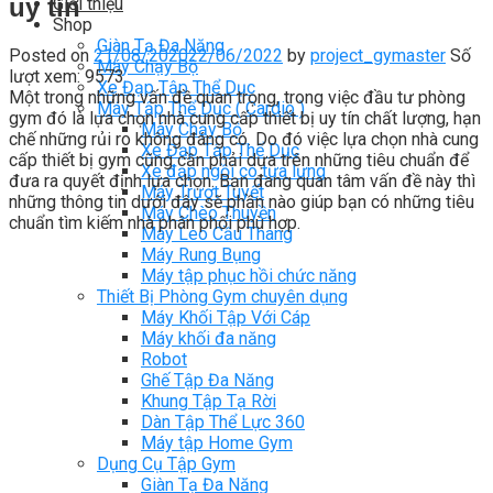
uy tín
Giới thiệu
Shop
Giàn Tạ Đa Năng
Posted on
21/08/2020
22/06/2022
by
project_gymaster
Số
Máy Chạy Bộ
lượt xem: 9573
Xe Đạp Tập Thể Dục
Một trong những vấn đề quan trọng, trong việc đầu tư phòng
Máy Tập Thể Dục ( Cardio )
gym đó là lựa chọn nhà cung cấp thiết bị uy tín chất lượng, hạn
Máy Chạy Bộ
chế những rủi ro không đáng có. Do đó việc lựa chọn nhà cung
Xe Đạp Tập Thể Dục
cấp thiết bị gym cũng cần phải dựa trên những tiêu chuẩn để
Xe đạp ngồi có tựa lưng
đưa ra quyết định lựa chọn. Bạn đang quan tâm vấn đề này thì
Máy Trượt Tuyết
những thông tin dưới đây sẽ phần nào giúp bạn có những tiêu
Máy Chèo Thuyền
chuẩn tìm kiếm nhà phân phối phù hợp.
Máy Leo Cầu Thang
Máy Rung Bụng
Máy tập phục hồi chức năng
Thiết Bị Phòng Gym chuyên dụng
Máy Khối Tập Với Cáp
Máy khối đa năng
Robot
Ghế Tập Đa Năng
Khung Tập Tạ Rời
Dàn Tập Thể Lực 360
Máy tập Home Gym
Dụng Cụ Tập Gym
Giàn Tạ Đa Năng