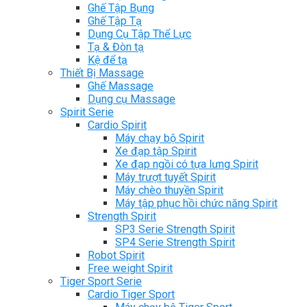
Ghế Tập Bụng
Ghế Tập Tạ
Dụng Cụ Tập Thể Lực
Tạ & Đòn tạ
Kệ để tạ
Thiết Bị Massage
Ghế Massage
Dụng cụ Massage
Spirit Serie
Cardio Spirit
Máy chạy bộ Spirit
Xe đạp tập Spirit
Xe đạp ngồi có tựa lưng Spirit
Máy trượt tuyết Spirit
Máy chèo thuyền Spirit
Máy tập phục hồi chức năng Spirit
Strength Spirit
SP3 Serie Strength Spirit
SP4 Serie Strength Spirit
Robot Spirit
Free weight Spirit
Tiger Sport Serie
Cardio Tiger Sport