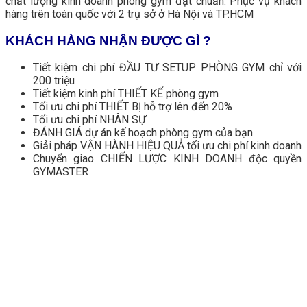
chất lượng kinh doanh phòng gym đạt chuẩn. Phục vụ khách
hàng trên toàn quốc với 2 trụ sở ở Hà Nội và TP.HCM
KHÁCH HÀNG NHẬN ĐƯỢC GÌ ?
Tiết kiệm chi phí ĐẦU TƯ SETUP PHÒNG GYM chỉ với
200 triệu
Tiết kiệm kinh phí THIẾT KẾ phòng gym
Tối ưu chi phí THIẾT BỊ hỗ trợ lên đến 20%
Tối ưu chi phí NHÂN SỰ
ĐÁNH GIÁ dự án kế hoạch phòng gym của bạn
Giải pháp VẬN HÀNH HIỆU QUẢ tối ưu chi phí kinh doanh
Chuyển giao CHIẾN LƯỢC KINH DOANH độc quyền
GYMASTER