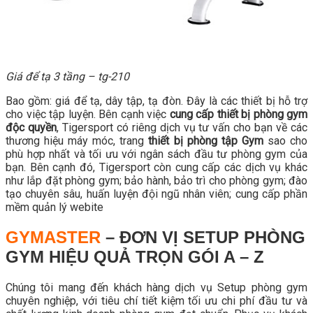
Giá để tạ 3 tầng – tg-210
Bao gồm: giá để tạ, dây tập, tạ đòn. Đây là các thiết bị hỗ trợ
cho việc tập luyện. Bên cạnh việc
cung cấp thiết bị phòng gym
độc quyền
, Tigersport có riêng dịch vụ tư vấn cho bạn về các
thương hiệu máy móc, trang
thiết bị phòng tập Gym
sao cho
phù hợp nhất và tối ưu với ngân sách đầu tư phòng gym của
bạn. Bên cạnh đó, Tigersport còn cung cấp các dịch vụ khác
như lắp đặt phòng gym; bảo hành, bảo trì cho phòng gym; đào
tạo chuyên sâu, huấn luyện đội ngũ nhân viên; cung cấp phần
mềm quản lý webite
GYMASTER
– ĐƠN VỊ SETUP PHÒNG
GYM HIỆU QUẢ TRỌN GÓI A – Z
Chúng tôi mang đến khách hàng dịch vụ Setup phòng gym
chuyên nghiệp, với tiêu chí tiết kiệm tối ưu chi phí đầu tư và