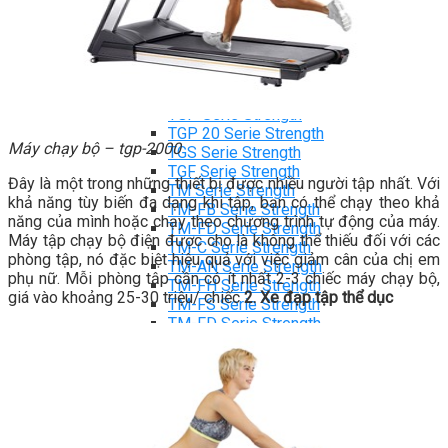
Máy chạy bộ Tiger Sport
Xe đạp tập Tiger Sport
Xe đạp ngồi có tựa lưng Tiger Sport
Máy trượt tuyết Tiger Sport
Máy chèo thuyền Tiger Sport
Strength Tiger Sport
TGP Serie Strength
TGP 20 Serie Strength
Máy chạy bộ – tgp-2000
TGS Serie Strength
TGF Serie Strength
Đây là một trong những thiết bị được nhiều người tập nhất. Với
TM Serie Strength
khả năng tùy biến đa dạng khi tập, bạn có thể chạy theo khả
TM-FB Serie Strength
năng của mình hoặc chạy theo chương trình tự động của máy.
TM-FD Serie Strength
Máy tập chạy bộ điện được cho là không thể thiếu đối với các
TM-C Serie Strength
phòng tập, nó đặc biệt hiệu quả với việc giảm cân của chị em
TM-AN Serie Strength
phụ nữ. Mỗi phòng tập cần có ít nhất 2-3 chiếc máy chạy bộ,
TM-FH Serie Strength
giá vào khoảng 25-30 triệu/ chiếc
2. Xe đạp tập thể dục
TM-FS Serie Strength
TM-FD Serie Strength
TM-FM Serie Strengh
TM-F Serie Strength
Robot Tiger Sport
TGP Serie Robot
TM-C Robot Serie
TM-H Robot Serie