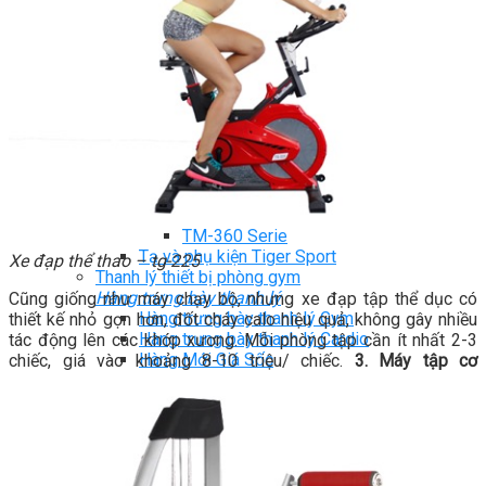
TM-G Robot Serie
TM-PL Robot Serie
Free weight Tiger Sport
TGP Serie Free Weight
TGS Serie Free Weight
TGF Serie Free Weight
TM Serie Free Weight
TM-F Serie Free Weight
TM-FF Serie Free Weight
TM-AN Serie Free Weight
TM-C Serie Free Weight
TM-360 Serie
Tạ và phụ kiện Tiger Sport
Xe đạp thể thao – tg-225
Thanh lý thiết bị phòng gym
Hàng trưng bày thanh lý
Cũng giống như máy chạy bộ, nhưng xe đạp tập thể dục có
Hàng trưng bày thanh lý Gym
thiết kế nhỏ gọn hơn, đốt cháy calo hiệu quả, không gây nhiều
Hàng trưng bày thanh lý Cardio
tác động lên các khớp xương. Mỗi phòng tập cần ít nhất 2-3
Hàng Mới Giá Sốc
chiếc, giá vào khoảng 8-10 triệu/ chiếc.
3. Máy tập cơ
Phụ kiện gym thanh lý
Setup Phòng Gym
Dự án tiêu biểu
Tuyển Cộng Tác Viên
Blog
Kinh nghiệm đầu tư