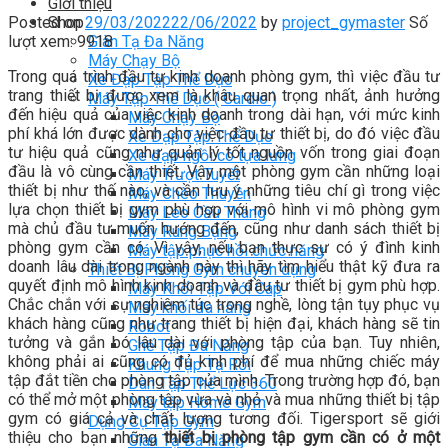
Giới thiệu
Posted on
29/03/2022
22/06/2022
by
project_gymaster
Số
Shop
lượt xem: 9918
Giàn Tạ Đa Năng
Máy Chạy Bộ
Trong quá trình đầu tư kinh doanh phòng gym, thì việc đầu tư
Xe Đạp Tập Thể Dục
trang thiết bị được xem là khâu quan trọng nhất, ảnh hưởng
Máy Tập Thể Dục ( Cardio )
đến hiệu quả của việc kinh doanh trong dài hạn, với mức kinh
Máy Chạy Bộ
phí khá lớn được dành cho việc đầu tư thiết bị, do đó việc đầu
Xe Đạp Tập Thể Dục
tư hiệu quả cũng như quản lý tốt nguồn vốn trong giai đoạn
Xe đạp ngồi có tựa lưng
đầu là vô cùng cần thiết. Vậy một phòng gym cần những loại
Máy Trượt Tuyết
thiết bị như thế nào, và cần lưu ý những tiêu chí gì trong việc
Máy Chèo Thuyền
lựa chọn thiết bị gym phù hợp với mô hình vi mô phòng gym
Máy Leo Cầu Thang
mà chủ đầu tư muốn hướng đến, cũng như danh sách thiết bị
Máy Rung Bụng
phòng gym cần có. Vì vậy, nếu bạn thực sự có ý đình kinh
Máy tập phục hồi chức năng
doanh lâu dài trong ngành này thì hãy tìm hiểu thật kỹ đưa ra
Thiết Bị Phòng Gym chuyên dụng
quyết định mô hình kinh doanh và đầu tư thiết bị gym phù hợp.
Máy Khối Tập Với Cáp
Chắc chắn với sự nghiêm túc trong nghề, lòng tận tụy phục vụ
Máy khối đa năng
khách hàng cũng như trang thiết bị hiện đại, khách hàng sẽ tin
Robot
tưởng và gắn bó lâu dài với phòng tập của bạn. Tuy nhiên,
Ghế Tập Đa Năng
không phải ai cũng có đủ kinh phí để mua những chiếc máy
Khung Tập Tạ Rời
tập đắt tiền cho phòng tập của mình. Trong trường hợp đó, bạn
Dàn Tập Thể Lực 360
có thể mở một phòng tập vừa và nhỏ và mua những thiết bị tập
Máy tập Home Gym
gym có giá cả và chất lượng tương đối. Tigersport sẽ giới
Dụng Cụ Tập Gym
thiệu cho bạn những
thiết bị phòng tập gym cần có ở một
Giàn Tạ Đa Năng