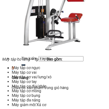
Thiết bị gym
Tin tức
Hướng dẫn tập luyện
Chế độ ăn uống
Liên Hệ
Tìm kiếm:
0
Chưa có sản phẩm trong giỏ hàng.
Tìm kiếm:
Máy tập cơ lưng – tg-170
Bao gồm:
Máy tập cơ ngực
0
Máy tập cơ vai
Máy tập cơ vai/lưng/xô
Giỏ hàng
Máy tập cơ tay
Máy tập cơ đùi/chân
Chưa có sản phẩm trong giỏ hàng.
Máy tập cơ mông
Máy tập cơ bụng
Máy tập đa năng
Máy giảm mỡ/Xả cơ