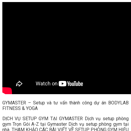
GYMASTER – Setup và tư vấn thành công dự án BODYLAB
FITNESS & YOGA
DỊCH VỤ SETUP GYM TẠI GYMASTER Dịch vụ setup phòng
gym Trọn Gói A-Z tại Gymaster Dịch vụ setup phòng gym tại
nhà THAM KHẢO CÁC BÀI VIẾT VỀ SETUP PHÒNG GYM HIỆU