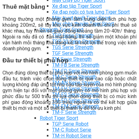
Máy chạy bộ Tiger Sport
Xe đạp tập Tiger Sport
Thuê mặt bằng
Xe đạp ngồi có tựa lưng Tiger Sport
Máy trượt tuyết Tiger Sport
Thông thường một phòng gym tầm trung diện tích phù hợp
Máy chèo thuyền Tiger Sport
khoảng 200m2, sẽ tùy khu vực kinh doanh thì chi phí thuê sẽ
Strength Tiger Sport
khác nhau, tuy nhiên sẽ giao động khoảng tầm 20-40tr/ tháng.
TGP Serie Strength
Ngoài ra nếu đã có sẵn mặt bằng, thì sẽ giảm một khoản phí
TGP 20 Serie Strength
vận hành mỗi tháng khá đáng kể, là một lợi thế trong việc kinh
TGS Serie Strength
doanh phòng gym.
TGF Serie Strength
TM Serie Strength
Đầu tư thiết bị phù hợp
TM-FB Serie Strength
TM-FD Serie Strength
Chọn đúng dòng thiết bị phù hợp với mô hình phòng gym muốn
TM-C Serie Strength
đầu tư, tránh việc chọn dòng thiết bị quá cao cấp hoặc chất
TM-AN Serie Strength
lượng không đáp ứng tốt nhu cầu tập luyện của mô hình phòng
TM-FH Serie Strength
gym hiện tại đối với một phòng gym có mô hình phù hợp với
TM-FS Serie Strength
phức đầu tư 500 triệu thì lựa chọn dòng thiết bị có mức kinh
TM-FD Serie Strength
phí giao động khoảng 350 triệu, ngoài ra có thể kết hợp giữa
TM-FM Serie Strengh
thiết bị mới và một số thiết bị thanh lý để tối ưu kinh phí.
TM-F Serie Strength
Robot Tiger Sport
TGP Serie Robot
TM-C Robot Serie
TM-H Robot Serie