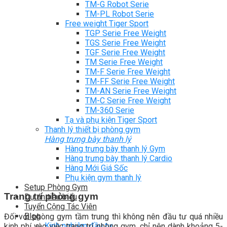
TM-G Robot Serie
TM-PL Robot Serie
Free weight Tiger Sport
TGP Serie Free Weight
TGS Serie Free Weight
TGF Serie Free Weight
TM Serie Free Weight
TM-F Serie Free Weight
TM-FF Serie Free Weight
TM-AN Serie Free Weight
TM-C Serie Free Weight
TM-360 Serie
Tạ và phụ kiện Tiger Sport
Thanh lý thiết bị phòng gym
Hàng trưng bày thanh lý
Hàng trưng bày thanh lý Gym
Hàng trưng bày thanh lý Cardio
Hàng Mới Giá Sốc
Phụ kiện gym thanh lý
Setup Phòng Gym
Trang trí phòng gym
Dự án tiêu biểu
Tuyển Cộng Tác Viên
Blog
Đối với phòng gym tầm trung thì không nên đầu tư quá nhiều
Kinh nghiệm đầu tư
kinh phí vào việc trang trí phòng gym, chỉ nên dành khoảng 5-