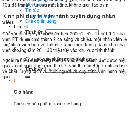
Thiết bị gym
10tr để trang trí tu sửa mặt bằng, không gian tập gym
Tin tức
Hướng dẫn tập luyện
Kinh phí duy trì vận hành tuyển dụng nhân
Chế độ ăn uống
viên
Liên Hệ
Tìm kiếm:
Đối với phòng gym với diện tích 200m2 cần ít nhất 1-2 nhân
viên PT được chia thành 2 ca sáng và chiều, một nhân viên lễ
tân, nhân viên bảo vệ fulltime tổng mức lương dành cho nhân
0
viên khoảng tầm 20 – 30 triệu tùy vào khu vực tỉnh thành.
Chưa có sản phẩm trong giỏ hàng.
Ngoài ra điều quan trọng hơn để việc kinh doanh đạt được hiệu
quả và rút ngắn thời gian thu hồi vốn thì cần đầu tư nhiều hơn
Tìm kiếm:
về chất lượng dịch vụ, con người và quy trình vận hành hiệu
quả.
0
Giỏ hàng
Chưa có sản phẩm trong giỏ hàng.