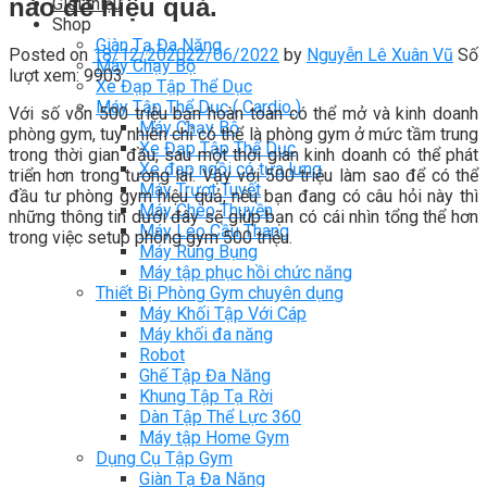
nào để hiệu quả.
Giới thiệu
Shop
Giàn Tạ Đa Năng
Posted on
18/12/2020
22/06/2022
by
Nguyễn Lê Xuân Vũ
Số
Máy Chạy Bộ
lượt xem: 9903
Xe Đạp Tập Thể Dục
Máy Tập Thể Dục ( Cardio )
Với số vốn 500 triệu bạn hoàn toàn có thể mở và kinh doanh
Máy Chạy Bộ
phòng gym, tuy nhiên chỉ có thể là phòng gym ở mức tầm trung
Xe Đạp Tập Thể Dục
trong thời gian đầu, sau một thời gian kinh doanh có thể phát
Xe đạp ngồi có tựa lưng
triển hơn trong tương lai. Vậy với 500 triệu làm sao để có thể
Máy Trượt Tuyết
đầu tư phòng gym hiệu quả, nếu bạn đang có câu hỏi này thì
Máy Chèo Thuyền
những thông tin dưới đây sẽ giúp bạn có cái nhìn tổng thể hơn
Máy Leo Cầu Thang
trong việc setup phòng gym 500 triệu.
Máy Rung Bụng
Máy tập phục hồi chức năng
Thiết Bị Phòng Gym chuyên dụng
Máy Khối Tập Với Cáp
Máy khối đa năng
Robot
Ghế Tập Đa Năng
Khung Tập Tạ Rời
Dàn Tập Thể Lực 360
Máy tập Home Gym
Dụng Cụ Tập Gym
Giàn Tạ Đa Năng