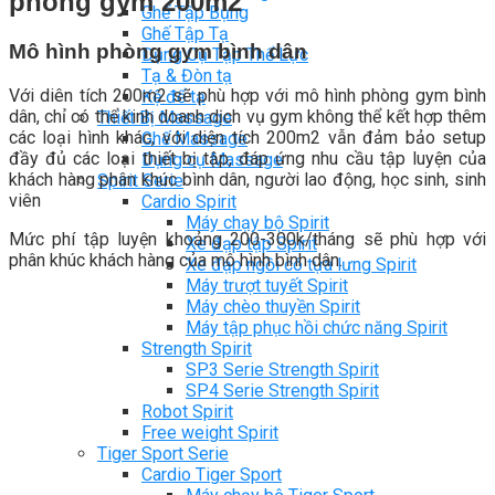
phòng gym 200m2
Ghế Tập Bụng
Ghế Tập Tạ
Mô hình phòng gym bình dân
Dụng Cụ Tập Thể Lực
Tạ & Đòn tạ
Với diên tích 200m2 sẽ phù hợp với mô hình phòng gym bình
Kệ để tạ
dân, chỉ có thể kinh doanh dịch vụ gym không thể kết hợp thêm
Thiết Bị Massage
các loại hình khác, với diện tích 200m2 vẫn đảm bảo setup
Ghế Massage
đầy đủ các loại thiết bị tập, đáp ứng nhu cầu tập luyện của
Dụng cụ Massage
khách hàng phân khúc bình dân, người lao động, học sinh, sinh
Spirit Serie
viên
Cardio Spirit
Máy chạy bộ Spirit
Mức phí tập luyện khoảng 200-300k/tháng sẽ phù hợp với
Xe đạp tập Spirit
phân khúc khách hàng của mô hình bình dân.
Xe đạp ngồi có tựa lưng Spirit
Máy trượt tuyết Spirit
Máy chèo thuyền Spirit
Máy tập phục hồi chức năng Spirit
Strength Spirit
SP3 Serie Strength Spirit
SP4 Serie Strength Spirit
Robot Spirit
Free weight Spirit
Tiger Sport Serie
Cardio Tiger Sport