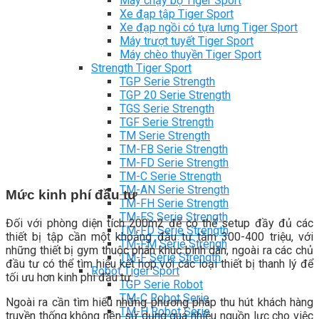
Máy chạy bộ Tiger Sport
Xe đạp tập Tiger Sport
Xe đạp ngồi có tựa lưng Tiger Sport
Máy trượt tuyết Tiger Sport
Máy chèo thuyền Tiger Sport
Strength Tiger Sport
TGP Serie Strength
TGP 20 Serie Strength
TGS Serie Strength
TGF Serie Strength
TM Serie Strength
TM-FB Serie Strength
TM-FD Serie Strength
TM-C Serie Strength
TM-AN Serie Strength
Mức kinh phí đầu tư
TM-FH Serie Strength
TM-FS Serie Strength
Đối với phòng diện tích 200m2 để có thể setup đầy đủ các
TM-FD Serie Strength
thiết bị tập cần một khoảng đầu tư tầm 300-400 triệu, với
TM-FM Serie Strengh
những thiết bị gym thuộc phân khúc bình dân, ngoài ra các chủ
TM-F Serie Strength
đầu tư có thể tìm hiểu kết hợp với các loại thiết bị thanh lý để
Robot Tiger Sport
tối ưu hơn kinh phí đầu tư.
TGP Serie Robot
TM-C Robot Serie
Ngoài ra cần tìm hiểu những phương pháp thu hút khách hàng
TM-H Robot Serie
truyền thống không nên sử dụng quá nhiều nguồn lực cho việc