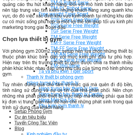
TM-G Robot Serie
quảng cáo thu hút khách hàng. Đối với mô hình bình dân bạn
TM-PL Robot Serie
nên tập trung vào tìm kiếm những khách hàng xung quanh khu
Free weight Tiger Sport
vực, do đó việc xác định khu vực kinh doanh tại những khu dân
TGP Serie Free Weight
cư có mức sống phù hợp là một lợi thế lớn giúp tối ưu kinh phí
TGS Serie Free Weight
marketing trong giai đoạn đầu.
TGF Serie Free Weight
TM Serie Free Weight
Chọn lựa thiết bị gym
TM-F Serie Free Weight
TM-FF Serie Free Weight
Với phòng gym 200m2 việc setup nên lựa chọn những thiết bị
TM-AN Serie Free Weight
thuộc phân khúc bình dân với mức kinh phí đầu tư phù hợp.
TM-C Serie Free Weight
Hiện nay trên thị trường thiết bị gym được chia ra thành nhiều
TM-360 Serie
phân khúc khác nhau đáp ứng nhu cầu của từng mô hình phòng
Tạ và phụ kiện Tiger Sport
gym.
Thanh lý thiết bị phòng gym
Hàng trưng bày thanh lý
Tuy nhiên đừng quá chú tâm về mức giá mà quên đi độ bền,
Hàng trưng bày thanh lý Gym
tính năng sử dụng và sự uy tín của nhà phân phối. Nên chọn
Hàng trưng bày thanh lý Cardio
những nhà phân phối thiết bị trực tiếp mà không phải qua bất
Hàng Mới Giá Sốc
kỳ đơn vị trung gian nào để hạn chế những phát sinh trong quá
Phụ kiện gym thanh lý
trình sử dụng của khách hàng.
Setup Phòng Gym
Dự án tiêu biểu
Tuyển Cộng Tác Viên
Blog
Kinh nghiệm đầu tư