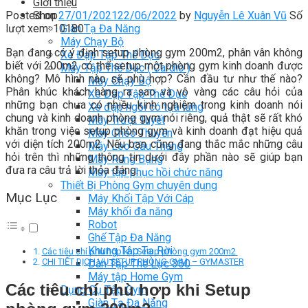
Giới thiệu
Posted on
27/01/2021
22/06/2022
by
Nguyễn Lê Xuân Vũ
Số
Shop
lượt xem: 10180
Giàn Tạ Đa Năng
Máy Chạy Bộ
Bạn đang có ý định setup phòng gym 200m2, phân vân không
Xe Đạp Tập Thể Dục
biết với 200m2 có thể setup một phòng gym kinh doanh được
Máy Tập Thể Dục ( Cardio )
không? Mô hình nào sẽ phù hợp? Cần đầu tư như thế nào?
Máy Chạy Bộ
Phân khúc khách hàng ra sao và vô vàng các câu hỏi của
Xe Đạp Tập Thể Dục
những bạn chưa có nhiều kinh nghiệm trong kinh doanh nói
Xe đạp ngồi có tựa lưng
chung và kinh doanh phòng gym nói riêng, quả thật sẽ rất khó
Máy Trượt Tuyết
khăn trong việc setup phòng gym và kinh doanh đạt hiệu quả
Máy Chèo Thuyền
với diện tích 200m2. Nếu bạn cũng đang thắc mắc những câu
Máy Leo Cầu Thang
hỏi trên thì những thông tin dưới đây phần nào sẽ giúp bạn
Máy Rung Bụng
đưa ra câu trả lời thỏa đáng.
Máy tập phục hồi chức năng
Thiết Bị Phòng Gym chuyên dụng
Mục Lục
Máy Khối Tập Với Cáp
Máy khối đa năng
Robot
Ghế Tập Đa Năng
Khung Tập Tạ Rời
Các tiêu chí phù hợp khi Setup phòng gym 200m2
CHI TIẾT DỊCH VỤ SETUP PHÒNG GYM – GYMASTER
Dàn Tập Thể Lực 360
Máy tập Home Gym
Các tiêu chí phù hợp khi Setup
Dụng Cụ Tập Gym
Giàn Tạ Đa Năng