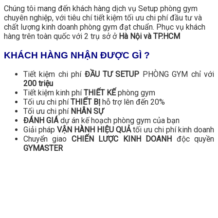
Chúng tôi mang đến khách hàng dịch vụ Setup phòng gym
chuyên nghiệp, với tiêu chí tiết kiệm tối ưu chi phí đầu tư và
chất lượng kinh doanh phòng gym đạt chuẩn. Phục vụ khách
hàng trên toàn quốc với 2 trụ sở ở
Hà Nội và TP.HCM
KHÁCH HÀNG NHẬN ĐƯỢC GÌ ?
Tiết kiệm chi phí
ĐẦU TƯ SETUP
PHÒNG GYM chỉ với
200 triệu
Tiết kiệm kinh phí
THIẾT KẾ
phòng gym
Tối ưu chi phí
THIẾT BỊ
hỗ trợ lên đến 20%
Tối ưu chi phí
NHÂN SỰ
ĐÁNH GIÁ
dự án kế hoạch phòng gym của bạn
Giải pháp
VẬN HÀNH HIỆU QUẢ
tối ưu chi phí kinh doanh
Chuyển giao
CHIẾN LƯỢC KINH DOANH
độc quyền
GYMASTER