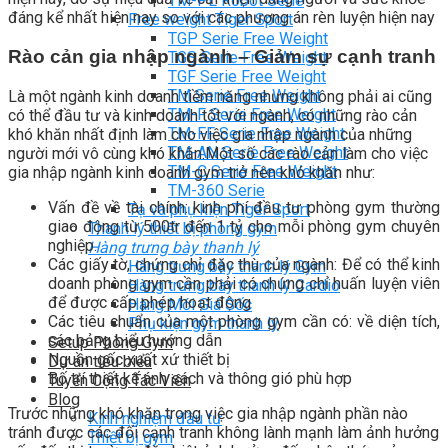
TM-PL Robot Serie
đáng kể nhất hiện nay so với các phương án rèn luyện hiện nay
Free weight Tiger Sport
TGP Serie Free Weight
Rào cản gia nhập ngành – Giảm sự cạnh tranh
TGS Serie Free Weight
TGF Serie Free Weight
TM Serie Free Weight
Là một ngành kinh doanh tiềm năng nhưng không phải ai cũng
TM-F Serie Free Weight
có thể đầu tư và kinh doanh tốt với ngành, có những rào cản
TM-FF Serie Free Weight
khó khăn nhất định làm cho việc gia nhập ngành của những
TM-AN Serie Free Weight
người mới vô cùng khó khăn.Một số các rào cản làm cho việc
TM-C Serie Free Weight
gia nhập ngành kinh doanh gym trở nên khó khăn như:
TM-360 Serie
Vấn đề về tài chính: kinh phí đầu tư phòng gym thường
Tạ và phụ kiện Tiger Sport
giao động từ 500tr đến 1 tỷ cho mỗi phòng gym chuyên
Thanh lý thiết bị phòng gym
nghiệp.
Hàng trưng bày thanh lý
Các giấy tờ, chứng chỉ đặc thù của ngành: Để có thể kinh
Hàng trưng bày thanh lý Gym
doanh phòng gym cần phải có chứng chỉ huấn luyện viên
Hàng trưng bày thanh lý Cardio
để được cấp phép hoạt động
Hàng Mới Giá Sốc
Các tiêu chuẩn của một phòng gym cần có: về diện tích,
Phụ kiện gym thanh lý
các bảng biểu hướng dẫn
Setup Phòng Gym
Nguồn gốc xuất xứ thiết bị
Dự án tiêu biểu
Bố trí thiết kế ánh sách và thông gió phù hợp
Tuyển Cộng Tác Viên
Blog
Trước những khó khăn trong việc gia nhập ngành phần nào
Kinh nghiệm đầu tư
tránh được các đối cạnh tranh không lành mạnh làm ảnh hưởng
Thiết bị gym