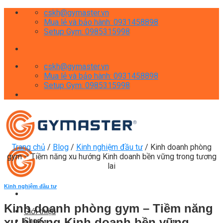
Skip
cskh@gymaster.vn
to
Mua lẻ và bảo hành: 0931458898
content
Setup Gym: 0985315998
cskh@gymaster.vn
Mua lẻ và bảo hành: 0931458898
Setup Gym: 0985315998
Trang chủ
/
Blog
/
Kinh nghiệm đầu tư
/
Kinh doanh phòng
gym – Tiềm năng xu hướng Kinh doanh bền vững trong tương
lai
Kinh nghiệm đầu tư
Kinh doanh phòng gym – Tiềm năng
Giới thiệu
xu hướng Kinh doanh bền vững
Shop