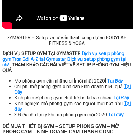
GYMASTER – Setup và tư vấn thành công dự án BODYLAB
FITNESS & YOGA
DỊCH VỤ SETUP GYM TẠI GYMASTER
Dịch vụ setup phòng
gym Trọn Gói A-Z tại Gymaster
Dịch vụ setup phòng gym tại
nhà
THAM KHẢO CÁC BÀI VIẾT VỀ SETUP PHÒNG GYM HIỆU
QUẢ:
Mở phòng gym cần những gì [mới nhất 2020]
Tại Đây
Chi phí mở phòng gym bình dân kinh doanh hiệu quả
Tại
Đây
Kinh phí mở phòng gym chất lượng là bao nhiêu.
Tại Đây
Kinh nghiệm mở phòng gym cho người mới bắt đầu
Tại
đây
3 Điều cần lưu ý khi mở phòng gym mới 2020
Tại đây
ĐỂ MUA THIẾT BỊ GYM – SETUP PHÒNG GYM – MỞ
PHÒNG GYM – KINH DOANH GYM THÀNH CÔNG