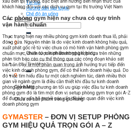
xấu đến thị trường, đặc biệt ảnh hưởng đến nhận thức của
Tin tức
khách hàng đối với các dịch vụ gym tại thị trường Việt Nam
Hướng dẫn tập luyện
Chế độ ăn uống
Các phòng gym hiện nay chưa có quy trình
Liên Hệ
vận hành chuẩn
Tìm
kiếm:
Thực trạng hiện nay nhiều phòng gym kinh doanh thua lỗ, phải
đóng cửa. Nguyên nhân là do việc kinh doanh không hiệu quả,
0
xuất phát gốc rễ từ việc chưa có mô hình vận hành phòng gym
Chưa có sản phẩm trong giỏ hàng.
chuẩn mực, chiến lược kinh doanh phù hợp dựa trên những
phân tích báo cáo cụ thể thông qua các công đoạn khảo sát
Tìm
bài bản.Đây là một phần quan trọng ảnh hưởng trực tiếp đến
kiếm:
việc kinh doanh phòng gym, để có thể kinh doanh hiệu quả. Do
0
đó việc tìm hiểu đầu tư một cách nghiêm túc, dành nhiều thời
gian về ngành gym là điều cần thiết khi đầu tư kinh doanh
phòng gym.Một phương án tối ưu giúp việc đầu tư kinh doanh
Giỏ hàng
phòng gym đó là tìm một đơn vị setup phòng gym trọn gói A-Z
để được tư vấn hỗ trợ về các vấn đề liên quan đến việc kinh
Chưa có sản phẩm trong giỏ hàng.
doanh phòng gym
GYMASTER
– ĐƠN VỊ SETUP PHÒNG
GYM HIỆU QUẢ TRỌN GÓI A – Z