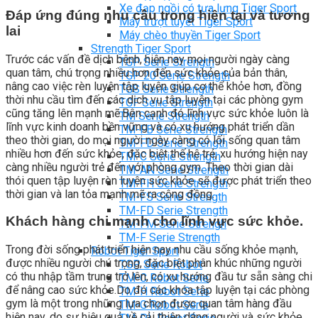
Xe đạp ngồi có tựa lưng Tiger Sport
Đáp ứng đúng nhu cầu trong hiện tại và tương
Máy trượt tuyết Tiger Sport
lai
Máy chèo thuyền Tiger Sport
Strength Tiger Sport
Trước các vấn đề dịch bệnh, hiện nay mọi người ngày càng
TGP Serie Strength
quan tâm, chú trọng nhiều hơn đến sức khỏe của bản thân,
TGP 20 Serie Strength
nâng cao việc rèn luyện tập luyện giúp cơ thể khỏe hơn, đồng
TGS Serie Strength
thời nhu cầu tìm đến các dịch vụ tập luyện tại các phòng gym
TGF Serie Strength
cũng tăng lên mạnh mẽ.Bên cạnh đó lĩnh vực sức khỏe luôn là
TM Serie Strength
lĩnh vực kinh doanh bền vững và có xu hướng phát triển dần
TM-FB Serie Strength
theo thời gian, do mọi người ngày càng có lối sống quan tâm
TM-FD Serie Strength
nhiều hơn đến sức khỏe, đặc biệt thế hệ trẻ, xu hướng hiện nay
TM-C Serie Strength
càng nhiều người trẻ đến với phòng gym. Theo thời gian dài
TM-AN Serie Strength
thói quen tập luyện rèn luyện sức khỏe sẽ được phát triển theo
TM-FH Serie Strength
thời gian và lan tỏa mạnh mẽ ra cộng đồng.
TM-FS Serie Strength
TM-FD Serie Strength
Khách hàng chi mạnh cho lĩnh vực sức khỏe.
TM-FM Serie Strengh
TM-F Serie Strength
Trong đời sống phát triển hiện nay nhu cầu sống khỏe mạnh,
Robot Tiger Sport
được nhiều người chú trọng, đặc biệt phân khúc những người
TGP Serie Robot
có thu nhập tầm trung trở lên, có xu hướng đầu tư sẵn sàng chi
TM-C Robot Serie
để nâng cao sức khỏe.Do đó các khóa tập luyện tại các phòng
TM-H Robot Serie
gym là một trong những lựa chọn được quan tâm hàng đầu
TM-G Robot Serie
hiện nay, do sự hiệu quả về cải thiện dáng người và sức khỏe