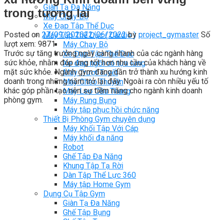
Giàn Tạ Đa Năng
trong tương lai
Máy Chạy Bộ
Xe Đạp Tập Thể Dục
Posted on
27/09/2020
22/06/2022
by
project_gymaster
Số
Máy Tập Thể Dục ( Cardio )
lượt xem: 9871
Máy Chạy Bộ
Trước sự tăng trưởng ngày càng nhanh của các ngành hàng
Xe Đạp Tập Thể Dục
sức khỏe, nhằm đáp ứng tốt hơn nhu cầu của khách hàng về
Xe đạp ngồi có tựa lưng
mặt sức khỏe. Ngành gym đang dần trở thành xu hướng kinh
Máy Trượt Tuyết
doanh trong những năm trở lại đây. Ngoài ra còn nhiều yếu tố
Máy Chèo Thuyền
khác góp phần tạo nên sự tiềm năng cho ngành kinh doanh
Máy Leo Cầu Thang
phòng gym.
Máy Rung Bụng
Máy tập phục hồi chức năng
Thiết Bị Phòng Gym chuyên dụng
Máy Khối Tập Với Cáp
Máy khối đa năng
Robot
Ghế Tập Đa Năng
Khung Tập Tạ Rời
Dàn Tập Thể Lực 360
Máy tập Home Gym
Dụng Cụ Tập Gym
Giàn Tạ Đa Năng
Ghế Tập Bụng