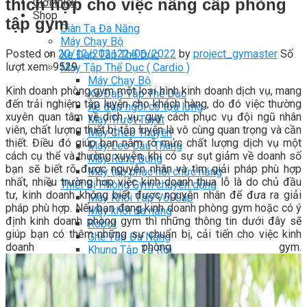
thích hợp cho việc nâng cấp phòng
Giới thiệu
Shop
tập gym
Giàn Tạ Đa Năng
Máy Chạy Bộ
Posted on
20/12/2021
22/06/2022
by
project_gymaster
Số
Xe Đạp Tập Thể Dục
lượt xem: 9529
Máy Tập Thể Dục ( Cardio )
Máy Chạy Bộ
Kinh doanh phòng gym một loại hình kinh doanh dịch vụ, mang
Xe Đạp Tập Thể Dục
đến trải nghiệm tập luyện cho khách hàng, do đó việc thường
Xe đạp ngồi có tựa lưng
xuyên quan tâm về dịch vụ, quy cách phục vụ đội ngũ nhân
Máy Trượt Tuyết
viên, chất lượng thiết bị tập luyện là vô cùng quan trọng và cần
Máy Chèo Thuyền
thiết. Điều đó giúp bạn nắm rõ mức chất lượng dịch vụ một
Máy Leo Cầu Thang
cách cụ thể và thường xuyên, khi có sự sụt giảm về doanh số
Máy Rung Bụng
bạn sẽ biết rõ được nguyên nhân và tìm giải pháp phù hợp
Máy tập phục hồi chức năng
nhất, nhiều trường hợp việc kinh doanh thua lỗ là do chủ đầu
Thiết Bị Phòng Gym chuyên dụng
tư, kinh doanh không biết được nguyên nhân để đưa ra giải
Máy Khối Tập Với Cáp
pháp phù hợp. Nếu bạn đang kinh doanh phòng gym hoặc có ý
Máy khối đa năng
định kinh doanh phòng gym thì những thông tin dưới đây sẽ
Robot
giúp bạn có thêm những sự chuẩn bị, cải tiến cho việc kinh
Ghế Tập Đa Năng
doanh phòng gym.
Khung Tập Tạ Rời
Dàn Tập Thể Lực 360
Máy tập Home Gym
Dụng Cụ Tập Gym
Giàn Tạ Đa Năng