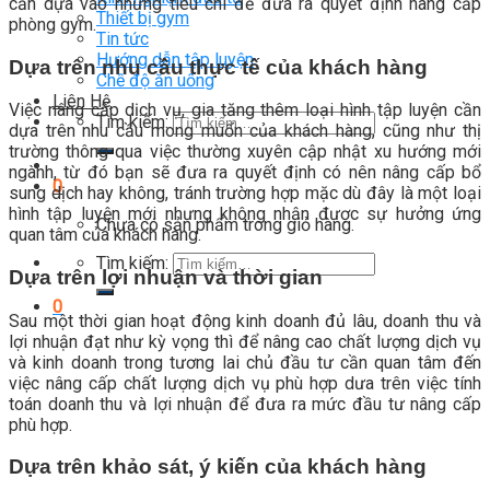
cần dựa vào những tiêu chí để đưa ra quyết định nâng cấp
Thiết bị gym
phòng gym.
Tin tức
Hướng dẫn tập luyện
Dựa trên nhu cầu thực tế của khách hàng
Chế độ ăn uống
Liên Hệ
Việc nâng cấp dịch vụ, gia tăng thêm loại hình tập luyện cần
Tìm kiếm:
dựa trên nhu cầu mong muốn của khách hàng, cũng như thị
trường thông qua việc thường xuyên cập nhật xu hướng mới
ngành, từ đó bạn sẽ đưa ra quyết định có nên nâng cấp bổ
0
sung dịch hay không, tránh trường hợp mặc dù đây là một loại
hình tập luyện mới nhưng không nhận được sự hưởng ứng
Chưa có sản phẩm trong giỏ hàng.
quan tâm của khách hàng.
Tìm kiếm:
Dựa trên lợi nhuận và thời gian
0
Sau một thời gian hoạt động kinh doanh đủ lâu, doanh thu và
lợi nhuận đạt như kỳ vọng thì để nâng cao chất lượng dịch vụ
và kinh doanh trong tương lai chủ đầu tư cần quan tâm đến
việc nâng cấp chất lượng dịch vụ phù hợp dưa trên việc tính
toán doanh thu và lợi nhuận để đưa ra mức đầu tư nâng cấp
phù hợp.
Dựa trên khảo sát, ý kiến của khách hàng