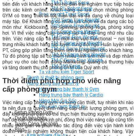
TM-G Robot Serie
tiên đến với khách hàng khi họ đến trải nghiệm trực tiếp hoặc
TM-PL Robot Serie
trên các kênh online. Khách hàng sẽ lựa chọn những phòng
Free weight Tiger Sport
GYM có trang thiết bị tốt, hiện đại và đa dạng về chủng loại
TGP Serie Free Weight
máy tập. Để Khách hàng có nhiều lựa chọn về đa dạng các bộ
TGS Serie Free Weight
môn như: Kickboxing, lớp Spinning, phòng Yoga, phòng xông
TGF Serie Free Weight
hơi. Vì thế việc nâng cấp phòng tập sẽ đáp ứng nhữ nhu cầu
TM Serie Free Weight
trên. Việc nâng cấp và đổi mới khu vực Functional – nơi tập
TM-F Serie Free Weight
trung nhiều khách hàng tập luyện cùng đội ngũ Huấn luyện viên
TM-FF Serie Free Weight
PT, cũng góp phần tăng thêm tính trải nghiệm cho khách hàng.
TM-AN Serie Free Weight
Từ đó phòng tập sẽ có thêm nhiều hình ảnh mới và đẹp nhằm
TM-C Serie Free Weight
phục vụ cho các hoạt động Marketing, quảng bá thương hiệu
TM-360 Serie
và tăng doanh thu cho phòng GYM của Quý anh chị.
Tạ và phụ kiện Tiger Sport
Thanh lý thiết bị phòng gym
Thời điểm phù hợp cho việc nâng
Hàng trưng bày thanh lý
cấp phòng gym
Hàng trưng bày thanh lý Gym
Hàng trưng bày thanh lý Cardio
Hàng Mới Giá Sốc
Việc nâng cấp phong gym vô cùng cần thiết, tuy nhiên khi nào
Phụ kiện gym thanh lý
ta nên đưa ra quyết định nâng cấp chất lượng phòng gym, vì
Setup Phòng Gym
đây không phải bạn có thể thực hiện thường xuyên trong ngắn
Dự án tiêu biểu
hạn do cần rất nhiều kinh phí, đồng thời việc nâng cấp cũng tốn
Tuyển Cộng Tác Viên
nhiều thời gian và phần nào tác động đến việc vận hành kinh
Blog
doanh và trải nghiệm không thuận tiện của khách hàng. Vậy
Kinh nghiệm đầu tư