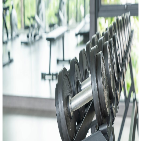
Ghế Tập Bụng
Ghế Tập Tạ
Dụng Cụ Tập Thể Lực
Tạ & Đòn tạ
Kệ để tạ
Thiết Bị Massage
Ghế Massage
Dụng cụ Massage
Spirit Serie
Cardio Spirit
Máy chạy bộ Spirit
Xe đạp tập Spirit
Xe đạp ngồi có tựa lưng Spirit
Máy trượt tuyết Spirit
Máy chèo thuyền Spirit
Máy tập phục hồi chức năng Spirit
Strength Spirit
SP3 Serie Strength Spirit
SP4 Serie Strength Spirit
Robot Spirit
Free weight Spirit
Tiger Sport Serie
Cardio Tiger Sport