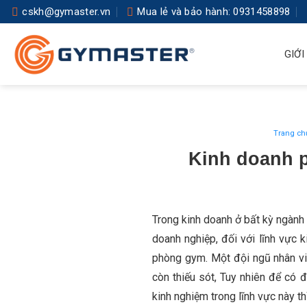
Skip
cskh@gymaster.vn
Mua lẻ và bảo hành: 0931458898
to
content
GIỚI
Trang ch
Kinh doanh 
Trong kinh doanh ở bất kỳ ngành n
doanh nghiệp, đối với lĩnh vực 
phòng gym. Một đội ngũ nhân vi
còn thiếu sót, Tuy nhiên để có 
kinh nghiệm trong lĩnh vực này t