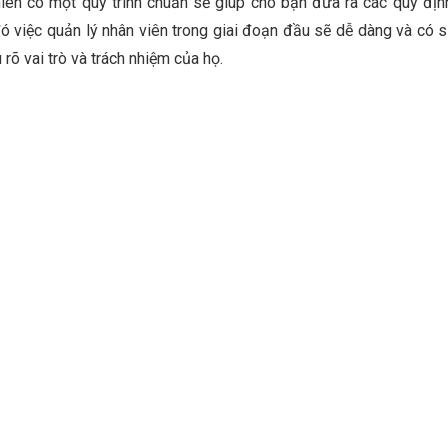
iên có một quy trình chuẩn sẽ giúp cho bạn đưa ra các quy địn
ó việc quản lý nhân viên trong giai đoạn đầu sẽ dễ dàng và có 
 rõ vai trò và trách nhiệm của họ.