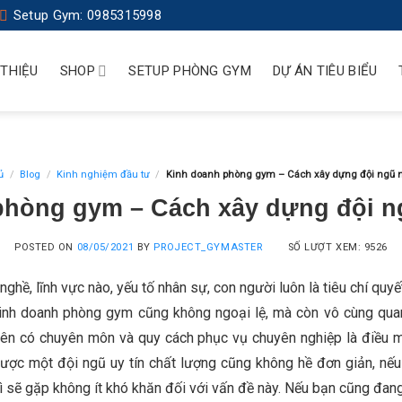
Setup Gym: 0985315998
 THIỆU
SHOP
SETUP PHÒNG GYM
DỰ ÁN TIÊU BIỂU
ủ
/
Blog
/
Kinh nghiệm đầu tư
/
Kinh doanh phòng gym – Cách xây dựng đội ngũ n
phòng gym – Cách xây dựng đội ng
POSTED ON
08/05/2021
BY
PROJECT_GYMASTER
SỐ LƯỢT XEM: 9526
ghề, lĩnh vực nào, yếu tố nhân sự, con người luôn là tiêu chí quy
kinh doanh phòng gym cũng không ngoại lệ, mà còn vô cùng quan
ên có chuyên môn và quy cách phục vụ chuyên nghiệp là điều 
được một đội ngũ uy tín chất lượng cũng không hề đơn giản, nế
hì sẽ gặp không ít khó khăn đối với vấn đề này. Nếu bạn cũng đan