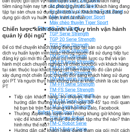
Máy chạy bộ Tiger Sport
bán được gói dịch vụ huấn luyện viên, 2 nguồn khách hàng
Xe đạp tập Tiger Sport
tiềm năng hiện nay tại các phòng gym đó là:+ Khách hàng đang
Xe đạp ngồi có tựa lưng Tiger Sport
tập tại sàn chưa sử dụng gói dịch vụ+ Khách hàng đã đang sử
Máy trượt tuyết Tiger Sport
dụng gói dịch vụ huấn luyện viên cá nhân.
Máy chèo thuyền Tiger Sport
Strength Tiger Sport
Chiến lược kinh doanh và Quy trình vận hành
TGP Serie Strength
quản lý đội ngũ
TGP 20 Serie Strength
TGS Serie Strength
Để có thể chuyển khách hàng đang tập tại sàn sử dụng gói
TGF Serie Strength
dịch vụ huấn luyện viên hoặc những người đã sử dụng tiếp tục
TM Serie Strength
đăng ký gói mới thì cần phải có một chiến lược cụ thể và vận
TM-FB Serie Strength
hành một cách chuyên nghiệp.Về chiến lượcĐối với khách hàng
TM-FD Serie Strength
tại sàn: thuộc loại khách hàng rất tiềm năng do đó cần phải
TM-C Serie Strength
xây dựng một chiến lược chuyển đổi sang khách hàng sử dụng
TM-AN Serie Strength
gói PT. Và người thực hiện không phải ai khác chính là các bạn
TM-FH Serie Strength
PT
TM-FS Serie Strength
TM-FD Serie Strength
Tiếp cận khách hàng, trò chuyện, thể hiện sự quan tâm
TM-FM Serie Strengh
hướng dẫn thường xuyên mỗi ngày 30-45’ tạo mối quan
TM-F Serie Strength
hệ bạn bè trên các mạng xã hội như Zalo, Facebook.
Robot Tiger Sport
Thường xuyên tập luyện vào những khung giờ không làm
TGP Serie Robot
việc để khách hàng thấy được bạn tập như thế nào? thân
TM-C Robot Serie
hình như thế nào?
TM-H Robot Serie
Hướng dẫn các khách hàng đang tham gia gói một cách