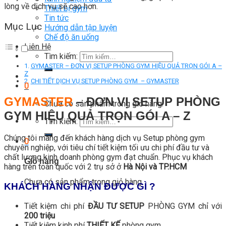
lòng về dịch vụ sẽ cao hơn.
Thiết bị gym
Tin tức
Mục Lục
Hướng dẫn tập luyện
Chế độ ăn uống
Liên Hệ
Tìm kiếm:
GYMASTER – ĐƠN VỊ SETUP PHÒNG GYM HIỆU QUẢ TRỌN GÓI A –
Z
CHI TIẾT DỊCH VỤ SETUP PHÒNG GYM – GYMASTER
0
GYMASTER
– ĐƠN VỊ SETUP PHÒNG
Chưa có sản phẩm trong giỏ hàng.
GYM HIỆU QUẢ TRỌN GÓI A – Z
Tìm kiếm:
Chúng tôi mang đến khách hàng dịch vụ Setup phòng gym
0
chuyên nghiệp, với tiêu chí tiết kiệm tối ưu chi phí đầu tư và
chất lượng kinh doanh phòng gym đạt chuẩn. Phục vụ khách
Giỏ hàng
hàng trên toàn quốc với 2 trụ sở ở
Hà Nội và TP.HCM
Chưa có sản phẩm trong giỏ hàng.
KHÁCH HÀNG NHẬN ĐƯỢC GÌ ?
Tiết kiệm chi phí
ĐẦU TƯ SETUP
PHÒNG GYM chỉ với
200 triệu
Tiết kiệm kinh phí
THIẾT KẾ
phòng gym