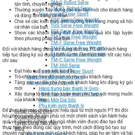
TM-G Robot Serie
tận tình, chuyên nghiệp
TM-PL Robot Serie
Thường xuyên xây dựng các bài tập mới cho khách hàng
Free weight Tiger Sport
và đăng lên trang cá nhân
TGP Serie Free Weight
Chia sẻ các kiến thức dinh dưỡng trên trang mạng xã hội
TGS Serie Free Weight
cá nhân của bạn.
TGF Serie Free Weight
Show các khách hàng đạt được hiệu quả khi tập luyện
TM Serie Free Weight
theo phương pháp của bạn
TM-F Serie Free Weight
TM-FF Serie Free Weight
Đối với khách hàng đang sử dụng dịch vụ PT, để khách hàng
TM-AN Serie Free Weight
tiếp tục đăng ký sử dụng dịch vụ thì cần thực hiện tốt các tiêu
TM-C Serie Free Weight
chí sau:
TM-360 Serie
Đạt hiệu quả cam kết lúc đầu
Tạ và phụ kiện Tiger Sport
Trò chuyện, trao đổi nắm rõ nhu cầu khách hàng
Thanh lý thiết bị phòng gym
Tặng các ưu đãi phù hợp với khách hàng khi đăng ký gói
Hàng trưng bày thanh lý
mới
Hàng trưng bày thanh lý Gym
Xây dựng lộ trình tập luyện mới phù hợp với mong muốn
Hàng trưng bày thanh lý Cardio
của khách hàng
Hàng Mới Giá Sốc
Phụ kiện gym thanh lý
Để thực hiện các chiến lược hiệu quả từ một người PT thì đòi
Setup Phòng Gym
hỏi phòng gym đó cần phải có một chính sách vận hành hiệu
Dự án tiêu biểu
quả và chuyên nghiệp, đội ngũ nhân viên được đào tạo để
Tuyển Cộng Tác Viên
thực hiện theo đúng các quy trình, một cách đồng bộ tạo sự
Blog
chuyên nghiệp trong mắt của khách hàng, giúp họ an tâm và hài
Kinh nghiệm đầu tư