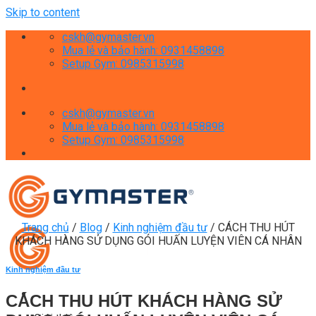
Skip to content
cskh@gymaster.vn
Mua lẻ và bảo hành: 0931458898
Setup Gym: 0985315998
cskh@gymaster.vn
Mua lẻ và bảo hành: 0931458898
Setup Gym: 0985315998
Trang chủ
/
Blog
/
Kinh nghiệm đầu tư
/
CÁCH THU HÚT
KHÁCH HÀNG SỬ DỤNG GÓI HUẤN LUYỆN VIÊN CÁ NHÂN
Kinh nghiệm đầu tư
CÁCH THU HÚT KHÁCH HÀNG SỬ