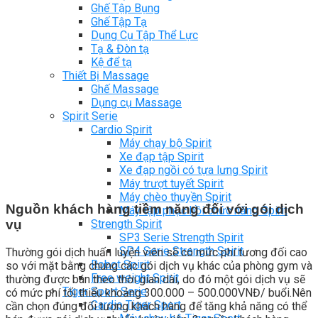
Ghế Tập Bụng
Ghế Tập Tạ
Dụng Cụ Tập Thể Lực
Tạ & Đòn tạ
Kệ để tạ
Thiết Bị Massage
Ghế Massage
Dụng cụ Massage
Spirit Serie
Cardio Spirit
Máy chạy bộ Spirit
Xe đạp tập Spirit
Xe đạp ngồi có tựa lưng Spirit
Máy trượt tuyết Spirit
Máy chèo thuyền Spirit
Nguồn khách hàng tiềm năng đối với gói dịch
Máy tập phục hồi chức năng Spirit
vụ
Strength Spirit
SP3 Serie Strength Spirit
SP4 Serie Strength Spirit
Thường gói dịch huấn luyện viên sẽ có mức phí tương đối cao
Robot Spirit
so với mặt bằng chung các gói dịch vụ khác của phòng gym và
Free weight Spirit
thường được bán theo thời gian dài, do đó một gói dịch vụ sẽ
Tiger Sport Serie
có mức phí tối thiểu khoảng 300.000 – 500.000VNĐ/ buổi.Nên
Cardio Tiger Sport
cần chọn đúng đối tượng khách hàng để tăng khả năng có thể