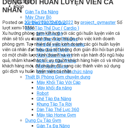
DỤNG GÓI HUẤN LUYỆN VIÊN CÁ
Giới thiệu
Shop
NHÂN
Giàn Tạ Đa Năng
Máy Chạy Bộ
Posted on
27/09/2020
22/06/2022
by
project_gymaster
Số
Xe Đạp Tập Thể Dục
lượt xem: 10596
Máy Tập Thể Dục ( Cardio )
Xu hướng phòng gym kết hợp với các gói huấn luyện viên cá
Máy Chạy Bộ
nhân sẽ tối ưu doanh thu và lợi nhuận cho việc kinh doanh
Xe Đạp Tập Thể Dục
phòng gym. Tuy nhiên để việc kinh doanh các gói huấn luyện
Xe đạp ngồi có tựa lưng
viên cá nhân đạt hiệu quả tốt không đơn giản đòi hỏi bạn phải
Máy Trượt Tuyết
có một chiến lược kinh doanh và vi trình vận hành đội ngũ hiệu
Máy Chèo Thuyền
quả, nhằm khai thác tối ưu nguồn khách hàng hiện có và những
Máy Leo Cầu Thang
khách hàng mới, để chuyển đổi sang các thành viên sử dụng
Máy Rung Bụng
gói dịch vụ huấn luyện viên cá nhân.
Máy tập phục hồi chức năng
Thiết Bị Phòng Gym chuyên dụng
Máy Khối Tập Với Cáp
Máy khối đa năng
Robot
Ghế Tập Đa Năng
Khung Tập Tạ Rời
Dàn Tập Thể Lực 360
Máy tập Home Gym
Dụng Cụ Tập Gym
Giàn Tạ Đa Năng