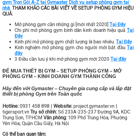
gym Trọn Gói A-Z tại Gymaster
Dịch vụ setup phòng gym tại
nhà
THAM KHẢO CÁC BÀI VIẾT VỀ SETUP PHÒNG GYM HIỆU
QUẢ:
Mở phòng gym cần những gì [mới nhất 2020]
Tại Đây
Chi phí mở phòng gym bình dân kinh doanh hiệu quả
Tại
Đây
Kinh phí mở phòng gym chất lượng là bao nhiêu.
Tại Đây
Kinh nghiệm mở phòng gym cho người mới bắt đầu
Tại
đây
3 Điều cần lưu ý khi mở phòng gym mới 2020
Tại đây
ĐỂ MUA THIẾT BỊ GYM – SETUP PHÒNG GYM – MỞ
PHÒNG GYM – KINH DOANH GYM THÀNH CÔNG
Hãy đến với Gymaster – Chuyên gia cung cấp và lắp đặt
thiết bị phòng Gym trên Toàn quốc
Hotline:
0931 458 898 |
Website:
project.gymaster.vn |
tigersport.vn
Trụ sở chính:
Số 233A-235-237 Đường 9A, KDC
Trung Sơn, TP.HCM
Văn phòng:
109 Phố Trung Hòa, Phường
Yên Hòa, Quận Cầu Giấy, Hà Nội
Có thể bạn quan tâm: