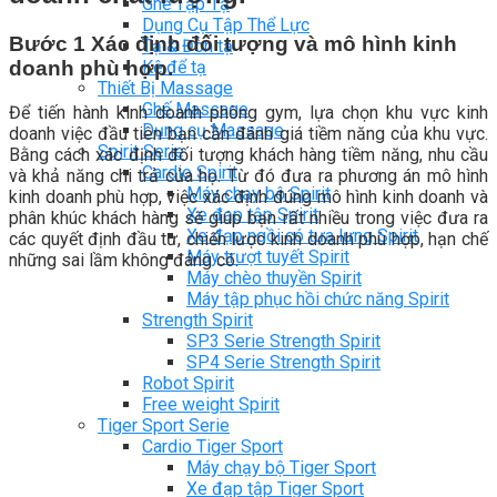
Ghế Tập Tạ
Dụng Cụ Tập Thể Lực
Bước 1 Xác định đối tượng và mô hình kinh
Tạ & Đòn tạ
Kệ để tạ
doanh phù hợp.
Thiết Bị Massage
Ghế Massage
Để tiến hành kinh doanh phòng gym, lựa chọn khu vực kinh
Dụng cụ Massage
doanh việc đầu tiên bạn cần đánh giá tiềm năng của khu vực.
Spirit Serie
Bằng cách xác định đối tượng khách hàng tiềm năng, nhu cầu
Cardio Spirit
và khả năng chi trả của họ. Từ đó đưa ra phương án mô hình
Máy chạy bộ Spirit
kinh doanh phù hợp, việc xác định đúng mô hình kinh doanh và
Xe đạp tập Spirit
phân khúc khách hàng sẽ giúp bạn rất nhiều trong việc đưa ra
Xe đạp ngồi có tựa lưng Spirit
các quyết định đầu tư, chiến lược kinh doanh phù hợp, hạn chế
Máy trượt tuyết Spirit
những sai lầm không đáng có.
Máy chèo thuyền Spirit
Máy tập phục hồi chức năng Spirit
Strength Spirit
SP3 Serie Strength Spirit
SP4 Serie Strength Spirit
Robot Spirit
Free weight Spirit
Tiger Sport Serie
Cardio Tiger Sport
Máy chạy bộ Tiger Sport
Xe đạp tập Tiger Sport