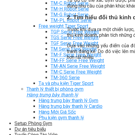
Từ đó có thể xác định được ph
TM-C Robot Serie
đúng nhu cầu của phân khúc kh
TM-H Robot Serie
TM-G Robot Serie
2. Tìm hiểu đối thủ kinh
TM-PL Robot Serie
Free weight Tiger Sport
Trước khi đưa ra một chiến lược,
TGP Serie Free Weight
thủ kinh doanh, phân tích những 
TGS Serie Free Weight
TGF Serie Free Weight
Dựa vào những yếu điểm của đối 
TM Serie Free Weight
tranh đáng kể. Do đó việc lên m
TM-F Serie Free Weight
hơn rất nhiều.
TM-FF Serie Free Weight
TM-AN Serie Free Weight
TM-C Serie Free Weight
TM-360 Serie
Tạ và phụ kiện Tiger Sport
Thanh lý thiết bị phòng gym
Hàng trưng bày thanh lý
Hàng trưng bày thanh lý Gym
Hàng trưng bày thanh lý Cardio
Hàng Mới Giá Sốc
Phụ kiện gym thanh lý
Setup Phòng Gym
Dự án tiêu biểu
Tuyển Cộng Tác Viên