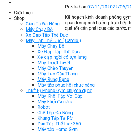
Posted on
07/11/2020
22/06/2
Giới thiệu
Kế hoạch kinh doanh phòng gym
Shop
quan trọng ảnh hưởng trực tiếp 
Giàn Tạ Đa Năng
quả tốt cần phải qua các bước, 
Máy Chạy Bộ
Xe Đạp Tập Thể Dục
Máy Tập Thể Dục ( Cardio )
Máy Chạy Bộ
Xe Đạp Tập Thể Dục
Xe đạp ngồi có tựa lưng
Máy Trượt Tuyết
Máy Chèo Thuyền
Máy Leo Cầu Thang
Máy Rung Bụng
Máy tập phục hồi chức năng
Thiết Bị Phòng Gym chuyên dụng
Máy Khối Tập Với Cáp
Máy khối đa năng
Robot
Ghế Tập Đa Năng
Khung Tập Tạ Rời
Dàn Tập Thể Lực 360
Máy tập Home Gym