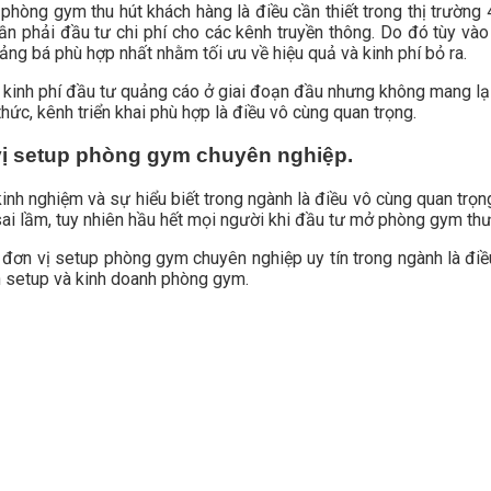
phòng gym thu hút khách hàng là điều cần thiết trong thị trường 4
n phải đầu tư chi phí cho các kênh truyền thông. Do đó tùy vào đ
ng bá phù hợp nhất nhằm tối ưu về hiệu quả và kinh phí bỏ ra.
 kinh phí đầu tư quảng cáo ở giai đoạn đầu nhưng không mang lại 
hức, kênh triển khai phù hợp là điều vô cùng quan trọng.
 vị setup phòng gym chuyên nghiệp.
 kinh nghiệm và sự hiểu biết trong ngành là điều vô cùng quan trọn
sai lầm, tuy nhiên hầu hết mọi người khi đầu tư mở phòng gym th
 đơn vị setup phòng gym chuyên nghiệp uy tín trong ngành là đi
nh setup và kinh doanh phòng gym.