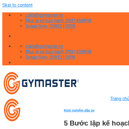
Skip to content
cskh@gymaster.vn
Mua lẻ và bảo hành: 0931458898
Setup Gym: 0985315998
cskh@gymaster.vn
Mua lẻ và bảo hành: 0931458898
Setup Gym: 0985315998
Trang ch
Kinh nghiệm đầu tư
5 Bước lập kế hoạ