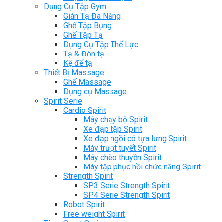
Dụng Cụ Tập Gym
Giàn Tạ Đa Năng
Ghế Tập Bụng
Ghế Tập Tạ
Dụng Cụ Tập Thể Lực
Tạ & Đòn tạ
Kệ để tạ
Thiết Bị Massage
Ghế Massage
Dụng cụ Massage
Spirit Serie
Cardio Spirit
Máy chạy bộ Spirit
Xe đạp tập Spirit
Xe đạp ngồi có tựa lưng Spirit
Máy trượt tuyết Spirit
Máy chèo thuyền Spirit
Máy tập phục hồi chức năng Spirit
Strength Spirit
SP3 Serie Strength Spirit
SP4 Serie Strength Spirit
Robot Spirit
Free weight Spirit