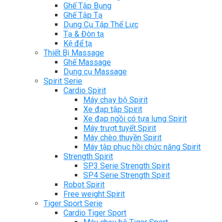
Ghế Tập Bụng
Ghế Tập Tạ
Dụng Cụ Tập Thể Lực
Tạ & Đòn tạ
Kệ để tạ
Thiết Bị Massage
Ghế Massage
Dụng cụ Massage
Spirit Serie
Cardio Spirit
Máy chạy bộ Spirit
Xe đạp tập Spirit
Xe đạp ngồi có tựa lưng Spirit
Máy trượt tuyết Spirit
Máy chèo thuyền Spirit
Máy tập phục hồi chức năng Spirit
Strength Spirit
SP3 Serie Strength Spirit
SP4 Serie Strength Spirit
Robot Spirit
Free weight Spirit
Tiger Sport Serie
Cardio Tiger Sport