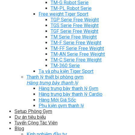
TM-G Robot Serie
TM-PL Robot Serie
Free weight Tiger Sport
TGP Serie Free Weight
TGS Serie Free Weight
TGF Serie Free Weight
TM Serie Free Weight
TM-F Serie Free Weight
TM-FF Serie Free Weight
TM-AN Serie Free Weight
TM-C Serie Free Weight
TM-360 Serie
Tạ và phụ kiện Tiger Sport
Thanh lý thiết bị phòng gym
Hàng trưng bày thanh lý
Hàng trưng bày thanh lý Gym
Hàng trưng bày thanh lý Cardio
Hàng Mới Giá Sốc
Phụ kiện gym thanh lý
Setup Phòng Gym
Dự án tiêu biểu
Tuyển Cộng Tác Viên
Blog
Kinh nghiệm đầu tư