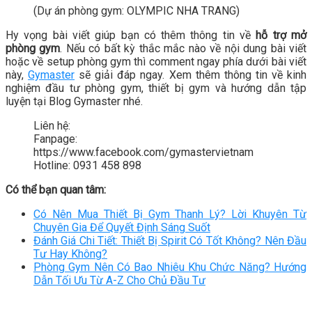
(Dự án phòng gym: OLYMPIC NHA TRANG)
Hy vọng bài viết giúp bạn có thêm thông tin về
hỗ trợ mở
phòng gym
. Nếu có bất kỳ thắc mắc nào về nội dung bài viết
hoặc về setup phòng gym thì comment ngay phía dưới bài viết
này,
Gymaster
sẽ giải đáp ngay. Xem thêm thông tin về kinh
nghiệm đầu tư phòng gym, thiết bị gym và hướng dẫn tập
luyện tại Blog Gymaster nhé.
Liên hệ:
Fanpage:
https://www.facebook.com/gymastervietnam
Hotline: 0931 458 898
Có thể bạn quan tâm:
Có Nên Mua Thiết Bị Gym Thanh Lý? Lời Khuyên Từ
Chuyên Gia Để Quyết Định Sáng Suốt
Đánh Giá Chi Tiết: Thiết Bị Spirit Có Tốt Không? Nên Đầu
Tư Hay Không?
Phòng Gym Nên Có Bao Nhiêu Khu Chức Năng? Hướng
Dẫn Tối Ưu Từ A-Z Cho Chủ Đầu Tư