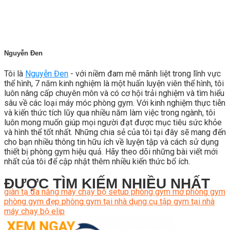
Nguyễn Đen
Tôi là
Nguyễn Đen
- với niềm đam mê mãnh liệt trong lĩnh vực
thể hình, 7 năm kinh nghiệm là một huấn luyện viên thể hình, tôi
luôn nâng cấp chuyên môn và có cơ hội trải nghiệm và tìm hiểu
sâu về các loại máy móc phòng gym. Với kinh nghiệm thực tiễn
và kiến thức tích lũy qua nhiều năm làm việc trong ngành, tôi
luôn mong muốn giúp mọi người đạt được mục tiêu sức khỏe
và hình thể tốt nhất. Những chia sẻ của tôi tại đây sẽ mang đến
cho bạn nhiều thông tin hữu ích về luyện tập và cách sử dụng
thiết bị phòng gym hiệu quả. Hãy theo dõi những bài viết mới
nhất của tôi để cập nhật thêm nhiều kiến thức bổ ích.
ĐƯỢC TÌM KIẾM NHIỀU NHẤT
giàn tạ đa năng
máy chạy bộ
setup phòng gym
mở phòng gym
phòng gym đẹp
phòng gym tại nhà
dụng cụ tập gym tại nhà
máy chạy bộ elip