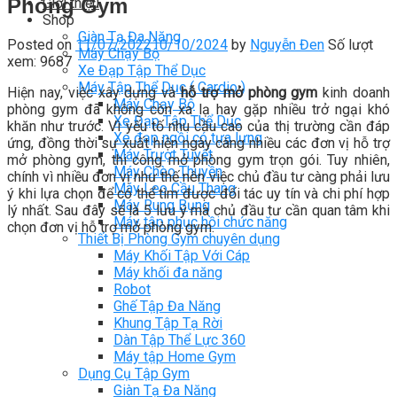
Phòng Gym
Giới thiệu
Shop
Giàn Tạ Đa Năng
Posted on
11/07/2022
10/10/2024
by
Nguyễn Đen
Số lượt
Máy Chạy Bộ
xem: 9687
Xe Đạp Tập Thể Dục
Máy Tập Thể Dục ( Cardio )
Hiện nay, việc xây dựng và
hỗ trợ mở phòng gym
kinh doanh
Máy Chạy Bộ
phòng gym đã không còn xa lạ hay gặp nhiều trở ngại khó
Xe Đạp Tập Thể Dục
khăn như trước. Vì yếu tố nhu cầu cao của thị trường cần đáp
Xe đạp ngồi có tựa lưng
ứng, đồng thời sự xuất hiện ngày càng nhiều các đơn vị
hỗ trợ
Máy Trượt Tuyết
mở phòng gym
, thi công mở phòng gym trọn gói. Tuy nhiên,
Máy Chèo Thuyền
chính vì nhiều đơn vị như thế nên việc chủ đầu tư càng phải lưu
Máy Leo Cầu Thang
ý khi lựa chọn để có thể tìm được đối tác uy tín và chi phí hợp
Máy Rung Bụng
lý nhất. Sau đây sẽ là 5 lưu ý mà chủ đầu tư cần quan tâm khi
Máy tập phục hồi chức năng
chọn đơn vị hỗ trợ mở phòng gym.
Thiết Bị Phòng Gym chuyên dụng
Máy Khối Tập Với Cáp
Máy khối đa năng
Robot
Ghế Tập Đa Năng
Khung Tập Tạ Rời
Dàn Tập Thể Lực 360
Máy tập Home Gym
Dụng Cụ Tập Gym
Giàn Tạ Đa Năng