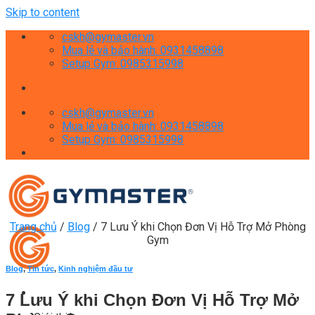
Skip to content
cskh@gymaster.vn
Mua lẻ và bảo hành: 0931458898
Setup Gym: 0985315998
cskh@gymaster.vn
Mua lẻ và bảo hành: 0931458898
Setup Gym: 0985315998
Trang chủ
/
Blog
/
7 Lưu Ý khi Chọn Đơn Vị Hỗ Trợ Mở Phòng
Gym
Blog
,
Tin tức
,
Kinh nghiệm đầu tư
7 Lưu Ý khi Chọn Đơn Vị Hỗ Trợ Mở