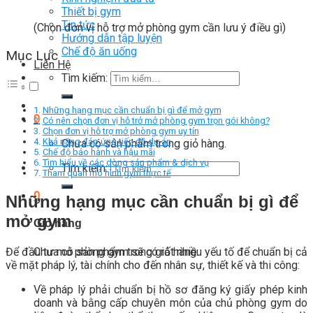
Thiết bị gym
Tin tức
(Chọn đơn vị hỗ trợ mở phòng gym cần lưu ý điều gì)
Hướng dẫn tập luyện
Chế độ ăn uống
Mục Lục
Liên Hệ
Tìm kiếm:
Những hạng mục cần chuẩn bị gì để mở gym
0
Có nên chọn đơn vị hỗ trở mở phòng gym trọn gói không?
Chọn đơn vị hỗ trợ mở phòng gym uy tín
Khả năng đáp ứng tiến độ dự án
Chưa có sản phẩm trong giỏ hàng.
Chế độ bảo hành và hậu mãi
Tìm hiểu về các dòng sản phẩm & dịch vụ
Tìm kiếm:
Tham quan mô hình gym thực tế
0
Những hạng mục cần chuẩn bị gì để
mở gym
Giỏ hàng
Chưa có sản phẩm trong giỏ hàng.
Để đầu tư mở phòng gym sẽ có rất nhiều yếu tố để chuẩn bị cả
về mặt pháp lý, tài chính cho đến nhân sự, thiết kế và thi công:
Về pháp lý phải chuẩn bị hồ sơ đăng ký giấy phép kinh
doanh và bằng cấp chuyên môn của chủ phòng gym do