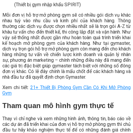
(Thiết bị gym nhập khẩu SPIRIT)
Mỗi đơn vị
hỗ trợ mở phòng gym
sẽ có nhiều gói dịch vụ khác
nhau tuỳ vào nhu cầu và kinh phí của khách hàng. Thông
thường các dịch vụ được chọn nhiều nhất sẽ là trọn gói A-Z từ
khâu tư vấn cho đến thiết kế, thi công lắp đặt và vận hành. Như
vậy sẽ thống nhất được gần như hoàn toàn quá trình triển khai
kế hoạch mở phòng gym của khách hàng. Như tại gymaster,
dịch vụ trọn gói
hỗ trợ mở phòng gym
còn mang đến cho khách
hàng những tư vấn về chiến lược kinh doanh và quản lý nhân
sự, phương án marketing – chính những điều này đã mang đến
các giá trị đặc biệt giúp gymaster tách biệt với những số đông
đơn vị khác. Có lẽ đây chính là mấu chốt để các khách hàng và
nhà đầu tư đã quyết định chọn Gymaster.
Xem chi tiết:
21+ Thiết Bị Phòng Gym Cần Có Khi Mở Phòng
Gym
Tham quan mô hình gym thực tế
Thay vì chỉ nghe và xem những hình ảnh, thông tin, báo cáo về
các dự án đã triển khai của đơn vị
hỗ trợ mở phòng gym
thì chủ
đầu tư hãy khảo nghiệm thực tế để có những đánh giá chính