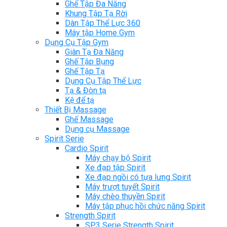
Ghế Tập Đa Năng
Khung Tập Tạ Rời
Dàn Tập Thể Lực 360
Máy tập Home Gym
Dụng Cụ Tập Gym
Giàn Tạ Đa Năng
Ghế Tập Bụng
Ghế Tập Tạ
Dụng Cụ Tập Thể Lực
Tạ & Đòn tạ
Kệ để tạ
Thiết Bị Massage
Ghế Massage
Dụng cụ Massage
Spirit Serie
Cardio Spirit
Máy chạy bộ Spirit
Xe đạp tập Spirit
Xe đạp ngồi có tựa lưng Spirit
Máy trượt tuyết Spirit
Máy chèo thuyền Spirit
Máy tập phục hồi chức năng Spirit
Strength Spirit
SP3 Serie Strength Spirit