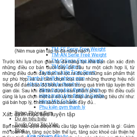
TM-G Robot Serie
TM-PL Robot Serie
Free weight Tiger Sport
TGP Serie Free Weight
TGS Serie Free Weight
TGF Serie Free Weight
TM Serie Free Weight
TM-F Serie Free Weight
TM-FF Serie Free Weight
(Nên mua giàn tập tạ đa năng nào?)
TM-AN Serie Free Weight
TM-C Serie Free Weight
Trước khi lựa chọn giàn tạ đa năng tại nhà bạn cần xác định
TM-360 Serie
những điều cơ bản dưới đây để đầu tư một cách hợp lí, từ
Tạ và phụ kiện Tiger Sport
những điều dưới đây bạn sẽ lọc ra được những sản phẩm thật
Thanh lý thiết bị phòng gym
sự phù hợp và ưu tiên chọn loại của những thương hiệu nổi
Hàng trưng bày thanh lý
tiếng để đảm bảo độ bền, an toàn trong quá trình tập luyện thời
Hàng trưng bày thanh lý Gym
gian dài. Sau khi đã tìm được sản phẩm phù hợp thì điều cuối
Hàng trưng bày thanh lý Cardio
cùng là lựa chọn một cơ sở uy tín đáp ứng những tiêu chí như:
Hàng Mới Giá Sốc
giá bán hợp lý, chính sách bảo hành đầy đủ…
Phụ kiện gym thanh lý
Setup Phòng Gym
Xác định mục tiêu luyện tập
Dự án tiêu biểu
Tuyển Cộng Tác Viên
Bạn nên xác định được nhu cầu tập luyện của mình là gì : Giảm
Blog
mỡ toàn thân, tăng sức bền thể lực, tăng sức khoẻ cải thiện hệ
Kinh nghiệm đầu tư