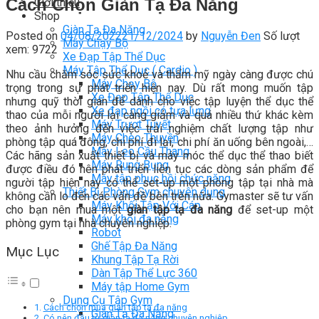
Cách Chọn Giàn Tạ Đa Năng
Giới thiệu
Shop
Giàn Tạ Đa Năng
Posted on
04/08/2022
21/12/2024
by
Nguyễn Đen
Số lượt
Máy Chạy Bộ
xem: 9722
Xe Đạp Tập Thể Dục
Máy Tập Thể Dục ( Cardio )
Nhu cầu chăm sóc sức khoẻ và thẩm mỹ ngày càng được chú
Máy Chạy Bộ
trọng trong sự phát triển hiện nay. Dù rất mong muốn tập
Xe Đạp Tập Thể Dục
nhưng quỹ thời gian để dành cho việc tập luyện thể dục thể
Xe đạp ngồi có tựa lưng
thao của mỗi người lại càng giảm và quá nhiều thứ khác kèm
Máy Trượt Tuyết
theo ảnh hưởng đến việc trải nghiệm chất lượng tập như
Máy Chèo Thuyền
phòng tập quá đông, chi phí đi lại, chi phí ăn uống bên ngoài,…
Máy Leo Cầu Thang
Các hãng sản xuất thiết bị và máy móc thể dục thể thao biết
Máy Rung Bụng
được điều đó nên phát triển liên tục các dòng sản phẩm để
Máy tập phục hồi chức năng
người tập hiện nay có thể set-up một phòng tập tại nhà mà
Thiết Bị Phòng Gym chuyên dụng
không cần lo đến các vấn đề bên trên nữa. Gymaster sẽ tư vấn
Máy Khối Tập Với Cáp
cho bạn nên mua một
giàn tập tạ đa năng
để set-up một
Máy khối đa năng
phòng gym tại nhà chuyên nghiệp.
Robot
Ghế Tập Đa Năng
Mục Lục
Khung Tập Tạ Rời
Dàn Tập Thể Lực 360
Máy tập Home Gym
Dụng Cụ Tập Gym
Cách chọn mua giàn tập tạ đa năng
Giàn Tạ Đa Năng
Có nên đầu tư giàn tạ đa năng chuyên nghiệp