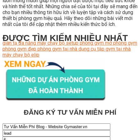
luôn mong muốn giúp mọi người đạt được mục tiêu sức khỏe
và hình thể tốt nhất. Những chia sẻ của tôi tại đây sẽ mang đến
cho bạn nhiều thông tin hữu ích về luyện tập và cách sử dụng
thiết bị phòng gym hiệu quả. Hãy theo dõi những bài viết mới
nhất của tôi để cập nhật thêm nhiều kiến thức bổ ích.
ĐƯỢC TÌM KIẾM NHIỀU NHẤT
giàn tạ đa năng
máy chạy bộ
setup phòng gym
mở phòng gym
phòng gym đẹp
phòng gym tại nhà
dụng cụ tập gym tại nhà
máy chạy bộ elip
ĐĂNG KÝ TƯ VẤN MIỄN PHÍ