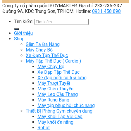
Công Ty cổ phần quốc tế GYMASTER. Địa chỉ: 233-235-237
Đường 9A, KDC Trung Sơn, TP.HCM. Hotline:
0931 458 898
Tìm kiếm:
Giới thiệu
Shop
Giàn Tạ Đa Năng
Máy Chạy Bộ
Xe Đạp Tập Thể Dục
Máy Tập Thể Dục ( Cardio )
Máy Chạy Bộ
Xe Đạp Tập Thể Dục
Xe đạp ngồi có tựa lưng
Máy Trượt Tuyết
Máy Chèo Thuyền
Máy Leo Cầu Thang
Máy Rung Bụng
Máy tập phục hồi chức năng
Thiết Bị Phòng Gym chuyên dụng
Máy Khối Tập Với Cáp
Máy khối đa năng
Robot