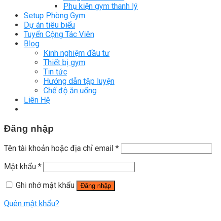
Phụ kiện gym thanh lý
Setup Phòng Gym
Dự án tiêu biểu
Tuyển Cộng Tác Viên
Blog
Kinh nghiệm đầu tư
Thiết bị gym
Tin tức
Hướng dẫn tập luyện
Chế độ ăn uống
Liên Hệ
Đăng nhập
Tên tài khoản hoặc địa chỉ email
*
Mật khẩu
*
Ghi nhớ mật khẩu
Đăng nhập
Quên mật khẩu?