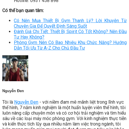
Hotline: 0931 458 898
Có thể bạn quan tâm:
Có Nên Mua Thiết Bị Gym Thanh Lý? Lời Khuyên Từ
Chuyên Gia Để Quyết Định Sáng Suốt
Đánh Giá Chi Tiết: Thiết Bị Spirit Có Tốt Không? Nên Đầu
Tư Hay Không?
Phòng Gym Nên Có Bao Nhiêu Khu Chức Năng? Hướng
Dẫn Tối Ưu Từ A-Z Cho Chủ Đầu Tư
Nguyễn Đen
Tôi là
Nguyễn Đen
- với niềm đam mê mãnh liệt trong lĩnh vực
thể hình, 7 năm kinh nghiệm là một huấn luyện viên thể hình, tôi
luôn nâng cấp chuyên môn và có cơ hội trải nghiệm và tìm hiểu
sâu về các loại máy móc phòng gym. Với kinh nghiệm thực tiễn
và kiến thức tích lũy qua nhiều năm làm việc trong ngành, tôi