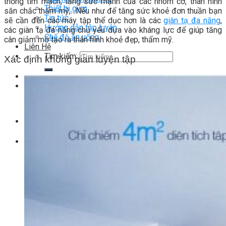
thống tim mạch, tăng sức mạnh của các nhóm cơ, thân hình
Thiết bị gym
săn chắc thẩm mỹ,…Nếu như để tăng sức khoẻ đơn thuần bạn
Tin tức
sẽ cần đến các máy tập thể dục hơn là các
giàn tạ đa năng
,
Hướng dẫn tập luyện
các giàn tạ đa năng chủ yếu dựa vào kháng lực để giúp tăng
Chế độ ăn uống
cân giảm mỡ tạo ra thân hình khoẻ đẹp, thẩm mỹ.
Liên Hệ
Tìm kiếm:
Xác định không gian luyện tập
0
Chưa có sản phẩm trong giỏ hàng.
Tìm kiếm:
0
Giỏ hàng
Chưa có sản phẩm trong giỏ hàng.