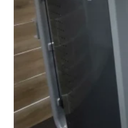
Máy chạy bộ Tiger Sport
Xe đạp tập Tiger Sport
Xe đạp ngồi có tựa lưng Tiger Sport
Máy trượt tuyết Tiger Sport
Máy chèo thuyền Tiger Sport
Strength Tiger Sport
TGP Serie Strength
TGP 20 Serie Strength
TGS Serie Strength
TGF Serie Strength
TM Serie Strength
TM-FB Serie Strength
TM-FD Serie Strength
TM-C Serie Strength
TM-AN Serie Strength
TM-FH Serie Strength
TM-FS Serie Strength
TM-FD Serie Strength
TM-FM Serie Strengh
TM-F Serie Strength
Robot Tiger Sport
TGP Serie Robot
TM-C Robot Serie
TM-H Robot Serie