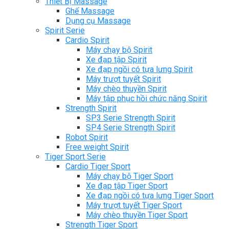
Thiết Bị Massage
Ghế Massage
Dụng cụ Massage
Spirit Serie
Cardio Spirit
Máy chạy bộ Spirit
Xe đạp tập Spirit
Xe đạp ngồi có tựa lưng Spirit
Máy trượt tuyết Spirit
Máy chèo thuyền Spirit
Máy tập phục hồi chức năng Spirit
Strength Spirit
SP3 Serie Strength Spirit
SP4 Serie Strength Spirit
Robot Spirit
Free weight Spirit
Tiger Sport Serie
Cardio Tiger Sport
Máy chạy bộ Tiger Sport
Xe đạp tập Tiger Sport
Xe đạp ngồi có tựa lưng Tiger Sport
Máy trượt tuyết Tiger Sport
Máy chèo thuyền Tiger Sport
Strength Tiger Sport