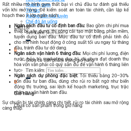
Rất nhiều mô hình gym thất bại vì chủ đầu tư đánh giá thiếu
Thiết bị gym
vốn khi mở rộng. Để kiểm soát an toàn tài chính, cần lập kế
Tin tức
hoạch theo 3 lớp ngân sách:
Hướng dẫn tập luyện
Chế độ ăn uống
Ngân sách đầu tư cố định ban đầu:
Bao gồm chi phí mua
Liên Hệ
thiết bị, xây dựng, thi công cải tạo mặt bằng, phần mềm,
Tìm kiếm:
tuyển dụng ban đầu. Mức đầu tư cố định phải tính đủ
cho mô hình hoạt động ở công suất tối ưu ngay từ tháng
đầu, tránh đầu tư dở dang.
0
Ngân sách vận hành 6 tháng đầu:
Mọi chi phí lương, điện
nước, bảo trì, marketing duy trì, dù chưa đạt doanh thu
Chưa có sản phẩm trong giỏ hàng.
hòa vốn vẫn phải có quỹ sẵn đủ để vận hành 6 tháng liên
tục.
Tìm kiếm:
Ngân sách dự phòng đặc biệt:
Tối thiểu bằng 20–30%
vốn đầu tư ban đầu, dùng cho rủi ro bất ngờ như biến
0
động thị trường, sai lệch kế hoạch marketing, trục trặc
nhân sự vận hành ban đầu.
Giỏ hàng
Sự chuẩn bị tài chính càng chi tiết, rủi ro tài chính sau mở rộng
Chưa có sản phẩm trong giỏ hàng.
càng thấp.