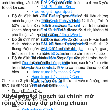
TM-G Robot Serie
ánh khả năng vận hành bền vững nếu chưa kiểm tra được 3 yếu
TM-PL Robot Serie
tố cốt lõi sau:
Free weight Tiger Sport
TGP Serie Free Weight
Độ ổn định hội viên:
Phòng gym cần có dữ liệu chứng
TGS Serie Free Weight
minh lượng khách trung thành duy trì trên 12 tháng đạt từ
TGF Serie Free Weight
60% trở lên. Đây là chỉ số cho thấy dịch vụ, trải nghiệm
TM Serie Free Weight
khách hàng và giá trị lâu dài đã đi vào ổn định, không bị
TM-F Serie Free Weight
phụ thuộc vào quảng cáo ngắn hạn.
TM-FF Serie Free Weight
Độ ổn định nhân sự:
Đội ngũ PT, CSKH, quản lý vận hành
TM-AN Serie Free Weight
ở chi nhánh đầu tiên đã duy trì đồng bộ tối thiểu 6–12
TM-C Serie Free Weight
tháng. Đội ngũ này sau đó có thể đào tạo, chuyển giao,
TM-360 Serie
trở thành nhân sự nòng cốt vận hành ở chi nhánh kế tiếp.
Tạ và phụ kiện Tiger Sport
Độ ổn định tài chính:
Hệ thống dòng tiền phải minh bạch:
Thanh lý thiết bị phòng gym
mỗi tháng lợi nhuận thực sau khấu hao, sau trừ rủi ro vận
Hàng trưng bày thanh lý
hành luôn dương ổn định, không có những tháng lỗ đột
Hàng trưng bày thanh lý Gym
biến.
Hàng trưng bày thanh lý Cardio
Chỉ khi cả 3 yếu tố đạt yêu cầu tối thiểu thì việc mở rộng mới
Hàng Mới Giá Sốc
thực sự an toàn về mặt vận hành.
Phụ kiện gym thanh lý
Setup Phòng Gym
Xây dựng kế hoạch tài chính mở
Dự án tiêu biểu
Tuyển Cộng Tác Viên
rộng với quỹ dự phòng chuẩn
Blog
Kinh nghiệm đầu tư