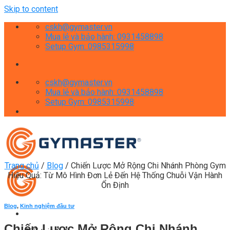
Skip to content
cskh@gymaster.vn
Mua lẻ và bảo hành: 0931458898
Setup Gym: 0985315998
cskh@gymaster.vn
Mua lẻ và bảo hành: 0931458898
Setup Gym: 0985315998
Trang chủ
/
Blog
/
Chiến Lược Mở Rộng Chi Nhánh Phòng Gym
Hiệu Quả: Từ Mô Hình Đơn Lẻ Đến Hệ Thống Chuỗi Vận Hành
Ổn Định
Blog
,
Kinh nghiệm đầu tư
Chiến Lược Mở Rộng Chi Nhánh