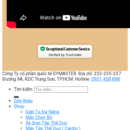
Exceptional Customer Service
Verified by Trustindex
Công Ty cổ phần quốc tế GYMASTER. Địa chỉ: 233-235-237
Đường 9A, KDC Trung Sơn, TP.HCM. Hotline:
0931 458 898
Tìm kiếm:
Giới thiệu
Shop
Giàn Tạ Đa Năng
Máy Chạy Bộ
Xe Đạp Tập Thể Dục
Máy Tập Thể Dục ( Cardio )