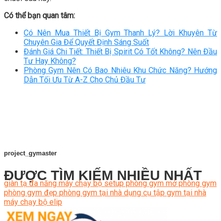
Có thể bạn quan tâm:
Có Nên Mua Thiết Bị Gym Thanh Lý? Lời Khuyên Từ
Chuyên Gia Để Quyết Định Sáng Suốt
Đánh Giá Chi Tiết: Thiết Bị Spirit Có Tốt Không? Nên Đầu
Tư Hay Không?
Phòng Gym Nên Có Bao Nhiêu Khu Chức Năng? Hướng
Dẫn Tối Ưu Từ A-Z Cho Chủ Đầu Tư
project_gymaster
ĐƯỢC TÌM KIẾM NHIỀU NHẤT
giàn tạ đa năng
máy chạy bộ
setup phòng gym
mở phòng gym
phòng gym đẹp
phòng gym tại nhà
dụng cụ tập gym tại nhà
máy chạy bộ elip