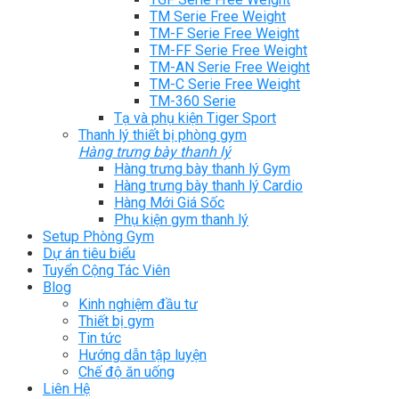
TM Serie Free Weight
TM-F Serie Free Weight
TM-FF Serie Free Weight
TM-AN Serie Free Weight
TM-C Serie Free Weight
TM-360 Serie
Tạ và phụ kiện Tiger Sport
Thanh lý thiết bị phòng gym
Hàng trưng bày thanh lý
Hàng trưng bày thanh lý Gym
Hàng trưng bày thanh lý Cardio
Hàng Mới Giá Sốc
Phụ kiện gym thanh lý
Setup Phòng Gym
Dự án tiêu biểu
Tuyển Cộng Tác Viên
Blog
Kinh nghiệm đầu tư
Thiết bị gym
Tin tức
Hướng dẫn tập luyện
Chế độ ăn uống
Liên Hệ