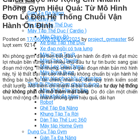
Giới thiệu
Phòng Gym Hiệu Quả: Từ Mô Hình
Shop
Giàn Tạ Đa Năng
Đơn Lẻ Đến Hệ Thống Chuỗi Vận
Máy Chạy Bộ
Hành Ổn Định
Xe Đạp Tập Thể Dục
Máy Tập Thể Dục ( Cardio )
Máy Chạy Bộ
Posted on
17/06/2025
24/06/2025
by
project_gymaster
Số
Xe Đạp Tập Thể Dục
lượt xem: 9214
Xe đạp ngồi có tựa lưng
Máy Trượt Tuyết
Khi phòng gym đầu tiên bắt đầu vận hành ổn định và đạt mức
Máy Chèo Thuyền
lợi nhuận bền vững, rất nhiều chủ đầu tư tự tin bước sang giai
Máy Leo Cầu Thang
đoạn mở rộng. Thế nhưng, chính ở giai đoạn nhân bản mô hình
Máy Rung Bụng
này, tỷ lệ thất bại lại cao nhất nếu không chuẩn bị vận hành hệ
Máy tập phục hồi chức năng
thống bài bản từ tài chính, nhân sự, đến quy trình kiểm soát
Thiết Bị Phòng Gym chuyên dụng
chất lượng. Mở thêm chi nhánh là bài toán của
tư duy hệ thống
Máy Khối Tập Với Cáp
chứ không phải chỉ mở thêm mặt bằng
. Do đó cần một chiến
Máy khối đa năng
lược mở rộng chi nhánh phòng gym hiệu quả, dài hạn
Robot
Ghế Tập Đa Năng
Khung Tập Tạ Rời
Dàn Tập Thể Lực 360
Máy tập Home Gym
Dụng Cụ Tập Gym
Giàn Tạ Đa Năng