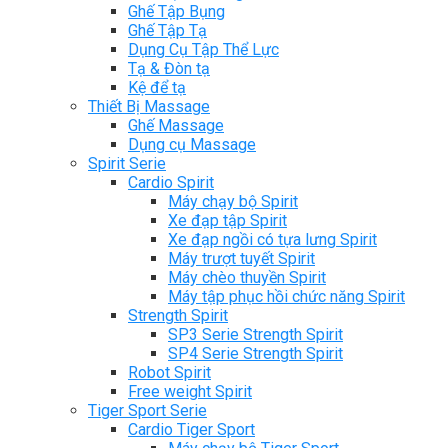
Ghế Tập Bụng
Ghế Tập Tạ
Dụng Cụ Tập Thể Lực
Tạ & Đòn tạ
Kệ để tạ
Thiết Bị Massage
Ghế Massage
Dụng cụ Massage
Spirit Serie
Cardio Spirit
Máy chạy bộ Spirit
Xe đạp tập Spirit
Xe đạp ngồi có tựa lưng Spirit
Máy trượt tuyết Spirit
Máy chèo thuyền Spirit
Máy tập phục hồi chức năng Spirit
Strength Spirit
SP3 Serie Strength Spirit
SP4 Serie Strength Spirit
Robot Spirit
Free weight Spirit
Tiger Sport Serie
Cardio Tiger Sport