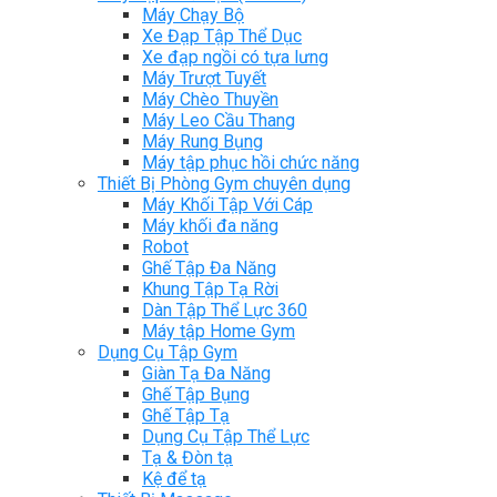
Máy Chạy Bộ
Xe Đạp Tập Thể Dục
Xe đạp ngồi có tựa lưng
Máy Trượt Tuyết
Máy Chèo Thuyền
Máy Leo Cầu Thang
Máy Rung Bụng
Máy tập phục hồi chức năng
Thiết Bị Phòng Gym chuyên dụng
Máy Khối Tập Với Cáp
Máy khối đa năng
Robot
Ghế Tập Đa Năng
Khung Tập Tạ Rời
Dàn Tập Thể Lực 360
Máy tập Home Gym
Dụng Cụ Tập Gym
Giàn Tạ Đa Năng
Ghế Tập Bụng
Ghế Tập Tạ
Dụng Cụ Tập Thể Lực
Tạ & Đòn tạ
Kệ để tạ