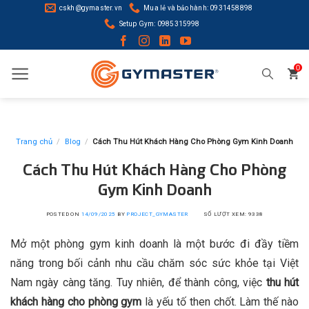
Skip
cskh@gymaster.vn
Mua lẻ và bảo hành: 0931458898
to
Setup Gym: 0985315998
content
0
Trang chủ
/
Blog
/
Cách Thu Hút Khách Hàng Cho Phòng Gym Kinh Doanh
Cách Thu Hút Khách Hàng Cho Phòng
Gym Kinh Doanh
POSTED ON
14/09/2025
BY
PROJECT_GYMASTER
SỐ LƯỢT XEM: 9338
Mở một phòng gym kinh doanh là một bước đi đầy tiềm
năng trong bối cảnh nhu cầu chăm sóc sức khỏe tại Việt
Nam ngày càng tăng. Tuy nhiên, để thành công, việc
thu hút
khách hàng cho phòng gym
là yếu tố then chốt. Làm thế nào