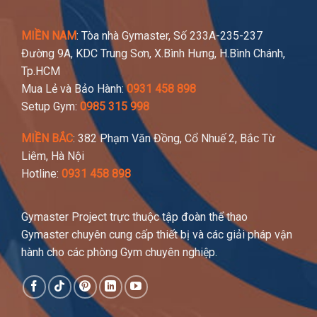
MIỀN NAM
: Tòa nhà Gymaster, Số 233A-235-237
Đường 9A, KDC Trung Sơn, X.Bình Hưng, H.Bình Chánh,
Tp.HCM
Mua Lẻ và Bảo Hành:
0931 458 898
Setup Gym:
0985 315 998
MIỀN BẮC
: 382 Phạm Văn Đồng, Cổ Nhuế 2, Bắc Từ
Liêm, Hà Nội
Hotline:
0931 458 898
Gymaster Project trực thuộc tập đoàn thể thao
Gymaster chuyên cung cấp thiết bị và các giải pháp vận
hành cho các phòng Gym chuyên nghiệp.