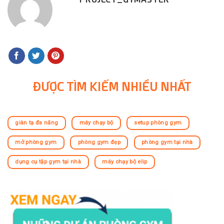
ĐƯỢC TÌM KIẾM NHIỀU NHẤT
giàn tạ đa năng
máy chạy bộ
setup phòng gym
mở phòng gym
phòng gym đẹp
phòng gym tại nhà
dụng cụ tập gym tại nhà
máy chạy bộ elip