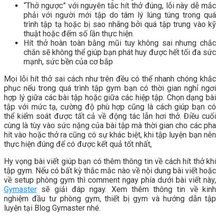
“Thở ngược” với nguyên tắc hít thở đúng, lỗi này dễ mắc
phải với người mới tập do tâm lý lúng túng trong quá
trình tập tạ hoặc bị sao nhãng bởi quá tập trung vào kỹ
thuật hoặc đếm số lần thực hiện.
Hít thở hoàn toàn bằng mũi tuy không sai nhưng chắc
chắn sẽ không thể giúp bạn phát huy được hết tối đa sức
mạnh, sức bền của cơ bắp
Mọi lỗi hít thở sai cách như trên đều có thể nhanh chóng khắc
phục nếu trong quá trình tập gym bạn có thời gian nghỉ ngơi
hợp lý giữa các bài tập hoặc giữa các hiệp tập. Chọn dạng bài
tập với mức tạ, cường độ phù hợp cũng là cách giúp bạn có
thể kiểm soát được tất cả về động tác lẫn hơi thở. Điều cuối
cùng là tùy vào sức nặng của bài tập mà thời gian cho các pha
hít vào hoặc thở ra cũng có sự khác biệt, khi tập luyện bạn nên
thực hiện đúng để có được kết quả tốt nhất,
Hy vọng bài viết giúp bạn có thêm thông tin về cách hít thở khi
tập gym. Nếu có bất kỳ thắc mắc nào về nội dung bài viết hoặc
về setup phòng gym thì comment ngay phía dưới bài viết này,
Gymaster
sẽ giải đáp ngay. Xem thêm thông tin về kinh
nghiệm đầu tư phòng gym, thiết bị gym và hướng dẫn tập
luyện tại Blog Gymaster nhé.