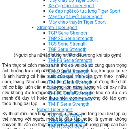
Máy chạy bộ Tiger Sport
Xe đạp tập Tiger Sport
Xe đạp ngồi có tựa lưng Tiger Sport
Máy trượt tuyết Tiger Sport
Máy chèo thuyền Tiger Sport
Strength Tiger Sport
TGP Serie Strength
TGP 20 Serie Strength
TGS Serie Strength
TGF Serie Strength
TM Serie Strength
(Người phụ nữ tập trung hít thở đều trong khi tập gym)
TM-FB Serie Strength
Trên thực tế cách mà bạn hít thở có vai trò vô cùng quan trọng
TM-FD Serie Strength
ảnh hưởng trực tiếp đến hiệu quả từng buổi tập, khi gộp lại sẽ
TM-C Serie Strength
là ảnh hưởng cả hiệu suất của quá trình tập gym theo nhiều
TM-AN Serie Strength
năm, tháng. Như chúng ta cũng đã biết, khi hoạt động thể chất
TM-FH Serie Strength
thì cơ bắp luôn cần một lượng lớn năng lượng và cả oxy nữa,
TM-FS Serie Strength
nếu không đủ lượng oxy cần thiết thì bạn sẽ khó có đủ sức
TM-FD Serie Strength
mạnh để duy trì hoặc thực hiện trọn vẹn cường độ tập gym
TM-FM Serie Strengh
theo đúng bài tập.
TM-F Serie Strength
Robot Tiger Sport
Kỹ thuật điều hòa hơi thở sẽ phù thuộc vào từng loại bài tập cụ
TGP Serie Robot
thể nhưng với người mới bắt đầu tập hoặc là gymer không
TM-C Robot Serie
chuyên thì vẫn có thể thực hiện từ những phương pháp căn bản
TM-H Robot Serie