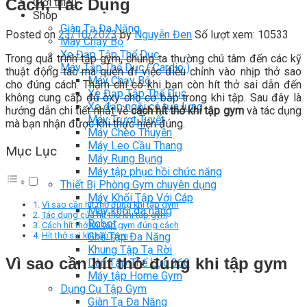
Cách, Tác Dụng
Giới thiệu
Shop
Giàn Tạ Đa Năng
Posted on
23/10/2023
by
Nguyễn Đen
Số lượt xem: 10533
Máy Chạy Bộ
Xe Đạp Tập Thể Dục
Trong quá trình tập gym, chúng ta thường chú tâm đến các kỹ
Máy Tập Thể Dục ( Cardio )
thuật động tác mà quên đi việc điều chỉnh vào nhịp thở sao
Máy Chạy Bộ
cho đúng cách. Thậm chí có khi bạn còn hít thở sai dẫn đến
Xe Đạp Tập Thể Dục
không cung cấp đủ oxy cho cơ bắp trong khi tập. Sau đây là
Xe đạp ngồi có tựa lưng
hướng dẫn chi tiết nhất về
cách hít thở khi tập gym
và tác dụng
Máy Trượt Tuyết
mà bạn nhận được khi thực hiện đúng.
Máy Chèo Thuyền
Máy Leo Cầu Thang
Mục Lục
Máy Rung Bụng
Máy tập phục hồi chức năng
Thiết Bị Phòng Gym chuyên dụng
Máy Khối Tập Với Cáp
Vì sao cần hít thở đúng khi tập gym
Máy khối đa năng
Tác dụng của hít thở khi tập gym
Robot
Cách hít thở khi tập gym đúng cách
Ghế Tập Đa Năng
Hít thở sai khi tập gym
Khung Tập Tạ Rời
Vì sao cần hít thở đúng khi tập gym
Dàn Tập Thể Lực 360
Máy tập Home Gym
Dụng Cụ Tập Gym
Giàn Tạ Đa Năng