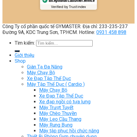
Exceptional Customer Service
Verified by Trustindex
Công Ty cổ phần quốc tế GYMASTER. Địa chỉ: 233-235-237
Đường 9A, KDC Trung Sơn, TP.HCM. Hotline:
0931 458 898
Tìm kiếm:
Giới thiệu
Shop
Giàn Tạ Đa Năng
Máy Chạy Bộ
Xe Đạp Tập Thể Dục
Máy Tập Thể Dục ( Cardio )
Máy Chạy Bộ
Xe Đạp Tập Thể Dục
Xe đạp ngồi có tựa lưng
Máy Trượt Tuyết
Máy Chèo Thuyền
Máy Leo Cầu Thang
Máy Rung Bụng
Máy tập phục hồi chức năng
Thiết Bị Phòng Gym chuyên dụng