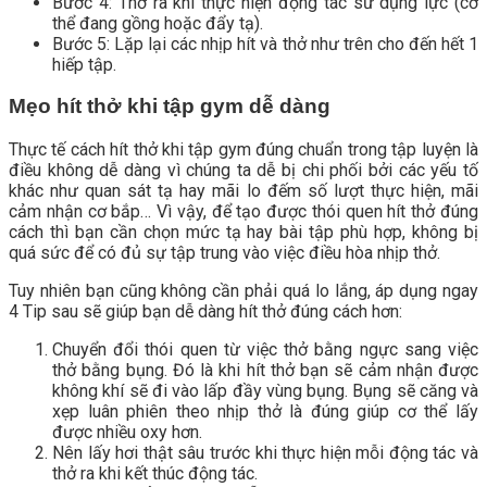
Bước 4: Thở ra khi thực hiện động tác sử dụng lực (cơ
thể đang gồng hoặc đẩy tạ).
Bước 5: Lặp lại các nhịp hít và thở như trên cho đến hết 1
hiếp tập.
Mẹo hít thở khi tập gym dễ dàng
Thực tế cách hít thở khi tập gym đúng chuẩn trong tập luyện là
điều không dễ dàng vì chúng ta dễ bị chi phối bởi các yếu tố
khác như quan sát tạ hay mãi lo đếm số lượt thực hiện, mãi
cảm nhận cơ bắp… Vì vậy, để tạo được thói quen hít thở đúng
cách thì bạn cần chọn mức tạ hay bài tập phù hợp, không bị
quá sức để có đủ sự tập trung vào việc điều hòa nhịp thở.
Tuy nhiên bạn cũng không cần phải quá lo lắng, áp dụng ngay
4 Tip sau sẽ giúp bạn dễ dàng hít thở đúng cách hơn:
Chuyển đổi thói quen từ việc thở bằng ngực sang việc
thở bằng bụng. Đó là khi hít thở bạn sẽ cảm nhận được
không khí sẽ đi vào lấp đầy vùng bụng. Bụng sẽ căng và
xẹp luân phiên theo nhịp thở là đúng giúp cơ thể lấy
được nhiều oxy hơn.
Nên lấy hơi thật sâu trước khi thực hiện mỗi động tác và
thở ra khi kết thúc động tác.