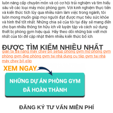
luôn nâng cấp chuyên môn và có cơ hội trải nghiệm và tìm hiểu
sâu về các loại máy móc phòng gym. Với kinh nghiệm thực tiễn
và kiến thức tích lũy qua nhiều năm làm việc trong ngành, tôi
luôn mong muốn giúp mọi người đạt được mục tiêu sức khỏe
và hình thể tốt nhất. Những chia sẻ của tôi tại đây sẽ mang đến
cho bạn nhiều thông tin hữu ích về luyện tập và cách sử dụng
thiết bị phòng gym hiệu quả. Hãy theo dõi những bài viết mới
nhất của tôi để cập nhật thêm nhiều kiến thức bổ ích.
ĐƯỢC TÌM KIẾM NHIỀU NHẤT
giàn tạ đa năng
máy chạy bộ
setup phòng gym
mở phòng gym
phòng gym đẹp
phòng gym tại nhà
dụng cụ tập gym tại nhà
máy chạy bộ elip
ĐĂNG KÝ TƯ VẤN MIỄN PHÍ