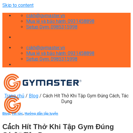
Skip to content
cskh@gymaster.vn
Mua lẻ và bảo hành: 0931458898
Setup Gym: 0985315998
cskh@gymaster.vn
Mua lẻ và bảo hành: 0931458898
Setup Gym: 0985315998
Trang chủ
/
Blog
/
Cách Hít Thở Khi Tập Gym Đúng Cách, Tác
Dụng
Blog
,
Tin tức
,
Hướng dẫn tập luyện
Cách Hít Thở Khi Tập Gym Đúng