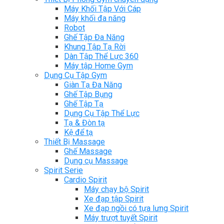
Máy Khối Tập Với Cáp
Máy khối đa năng
Robot
Ghế Tập Đa Năng
Khung Tập Tạ Rời
Dàn Tập Thể Lực 360
Máy tập Home Gym
Dụng Cụ Tập Gym
Giàn Tạ Đa Năng
Ghế Tập Bụng
Ghế Tập Tạ
Dụng Cụ Tập Thể Lực
Tạ & Đòn tạ
Kệ để tạ
Thiết Bị Massage
Ghế Massage
Dụng cụ Massage
Spirit Serie
Cardio Spirit
Máy chạy bộ Spirit
Xe đạp tập Spirit
Xe đạp ngồi có tựa lưng Spirit
Máy trượt tuyết Spirit