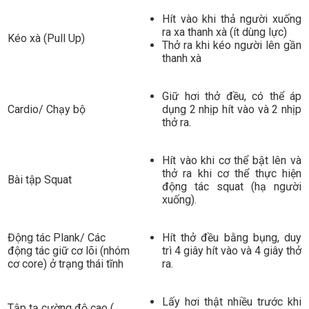
Hít vào khi thả người xuống
ra xa thanh xà (ít dùng lực)
Kéo xà (Pull Up)
Thở ra khi kéo người lên gần
thanh xà
Giữ hơi thở đều, có thể áp
Cardio/ Chạy bộ
dụng 2 nhịp hít vào và 2 nhịp
thở ra.
Hít vào khi cơ thể bật lên và
thở ra khi cơ thể thực hiện
Bài tập Squat
động tác squat (hạ người
xuống).
Động tác Plank/ Các
Hít thở đều bằng bụng, duy
động tác giữ cơ lõi (nhóm
trì 4 giây hít vào và 4 giây thở
cơ core) ở trạng thái tĩnh
ra.
Lấy hơi thật nhiều trước khi
Tập tạ cường độ cao (