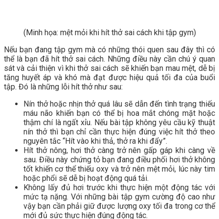
(Minh họa: mệt mỏi khi hít thở sai cách khi tập gym)
Nếu bạn đang tập gym mà có những thói quen sau đây thì có
thể là bạn đã hít thở sai cách. Những điều này cần chú ý quan
sát và cải thiện vì khi thở sai cách sẽ khiến bạn mau mệt, dễ bị
tăng huyết áp và khó mà đạt được hiệu quả tối đa của buổi
tập. Đó là những lỗi hít thở như sau:
Nín thở hoặc nhịn thở quá lâu sẽ dẫn đến tình trạng thiếu
máu não khiến bạn có thể bị hoa mắt chóng mặt hoặc
thậm chí là ngất xỉu. Nếu bài tập không yêu cầu kỹ thuật
nín thở thì bạn chỉ cần thực hiện đúng việc hít thở theo
nguyên tắc “Hít vào khi thả, thở ra khi đẩy”.
Hít thở nông, hơi thở càng trở nên gấp gáp khi càng về
sau. Điều này chứng tỏ bạn đang điều phối hơi thở không
tốt khiến cơ thể thiếu oxy và trở nên mệt mỏi, lúc này tim
hoặc phổi sẽ dễ bị hoạt động quá tải.
Không lấy đủ hơi trước khi thực hiện một động tác với
mức tạ nặng. Với những bài tập gym cường độ cao như
vậy bạn cần phải giữ được lượng oxy tối đa trong cơ thể
mới đủ sức thực hiện đúng động tác.