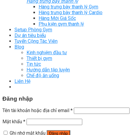
Hàng trưng bày thanh lý
Hàng trưng bày thanh lý Gym
Hàng trưng bày thanh lý Cardio
Hàng Mới Giá Sốc
Phụ kiện gym thanh lý
Setup Phòng Gym
Dự án tiêu biểu
Tuyển Cộng Tác Viên
Blog
Kinh nghiệm đầu tư
Thiết bị gym
Tin tức
Hướng dẫn tập luyện
Chế độ ăn uống
Liên Hệ
Đăng nhập
Tên tài khoản hoặc địa chỉ email
*
Mật khẩu
*
Ghi nhớ mật khẩu
Đăng nhập