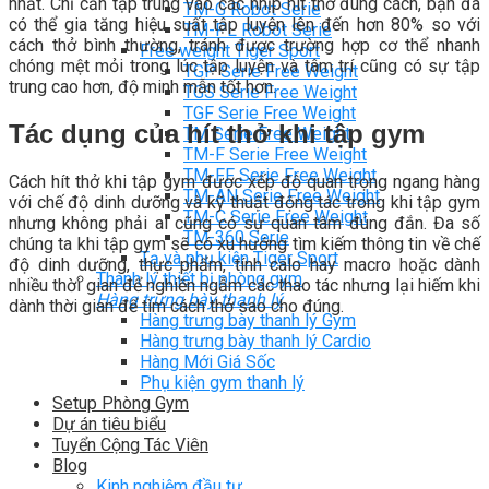
nhất. Chỉ cần tập trung vào các nhịp hít thở đúng cách, bạn đã
TM-G Robot Serie
có thể gia tăng hiệu suất tập luyện lên đến hơn 80% so với
TM-PL Robot Serie
cách thở bình thường, tránh được trường hợp cơ thể nhanh
Free weight Tiger Sport
chóng mệt mỏi trong lúc tập luyện và tâm trí cũng có sự tập
TGP Serie Free Weight
trung cao hơn, độ minh mẫn tốt hơn.
TGS Serie Free Weight
TGF Serie Free Weight
Tác dụng của hít thở khi tập gym
TM Serie Free Weight
TM-F Serie Free Weight
TM-FF Serie Free Weight
Cách hít thở khi tập gym được xếp độ quan trọng ngang hàng
TM-AN Serie Free Weight
với chế độ dinh dưỡng và kỹ thuật động tác trong khi tập gym
TM-C Serie Free Weight
nhưng không phải ai cũng có sự quan tâm đúng đắn. Đa số
TM-360 Serie
chúng ta khi tập gym sẽ có xu hướng tìm kiếm thông tin về chế
Tạ và phụ kiện Tiger Sport
độ dinh dưỡng, thực phẩm, tính calo hay macro hoặc dành
Thanh lý thiết bị phòng gym
nhiều thời gian để nghiền ngẫm các thao tác nhưng lại hiếm khi
Hàng trưng bày thanh lý
dành thời gian để tìm cách thở sao cho đúng.
Hàng trưng bày thanh lý Gym
Hàng trưng bày thanh lý Cardio
Hàng Mới Giá Sốc
Phụ kiện gym thanh lý
Setup Phòng Gym
Dự án tiêu biểu
Tuyển Cộng Tác Viên
Blog
Kinh nghiệm đầu tư