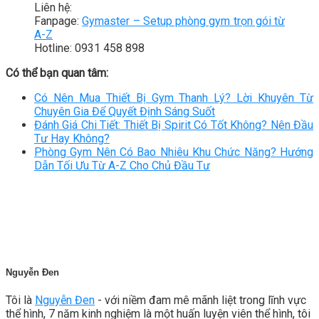
Liên hệ:
Fanpage:
Gymaster – Setup phòng gym trọn gói từ
A-Z
Hotline: 0931 458 898
Có thể bạn quan tâm:
Có Nên Mua Thiết Bị Gym Thanh Lý? Lời Khuyên Từ
Chuyên Gia Để Quyết Định Sáng Suốt
Đánh Giá Chi Tiết: Thiết Bị Spirit Có Tốt Không? Nên Đầu
Tư Hay Không?
Phòng Gym Nên Có Bao Nhiêu Khu Chức Năng? Hướng
Dẫn Tối Ưu Từ A-Z Cho Chủ Đầu Tư
Nguyễn Đen
Tôi là
Nguyễn Đen
- với niềm đam mê mãnh liệt trong lĩnh vực
thể hình, 7 năm kinh nghiệm là một huấn luyện viên thể hình, tôi