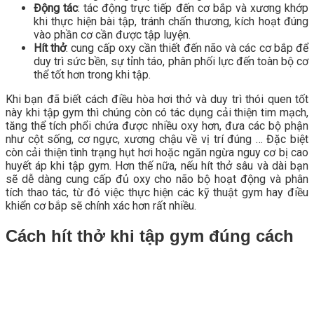
Động tác
: tác động trực tiếp đến cơ bắp và xương khớp
khi thực hiện bài tập, tránh chấn thương, kích hoạt đúng
vào phần cơ cần được tập luyện.
Hít thở
: cung cấp oxy cần thiết đến não và các cơ bắp để
duy trì sức bền, sự tỉnh táo, phân phối lực đến toàn bộ cơ
thể tốt hơn trong khi tập.
Khi bạn đã biết cách điều hòa hơi thở và duy trì thói quen tốt
này khi tập gym thì chúng còn có tác dụng cải thiện tim mạch,
tăng thể tích phổi chứa được nhiều oxy hơn, đưa các bộ phận
như cột sống, cơ ngực, xương chậu về vị trí đúng … Đặc biệt
còn cải thiện tình trạng hụt hơi hoặc ngăn ngừa nguy cơ bị cao
huyết áp khi tập gym. Hơn thế nữa, nếu hít thở sâu và dài bạn
sẽ dễ dàng cung cấp đủ oxy cho não bộ hoạt động và phân
tích thao tác, từ đó việc thực hiện các kỹ thuật gym hay điều
khiển cơ bắp sẽ chính xác hơn rất nhiều.
Cách hít thở khi tập gym đúng cách