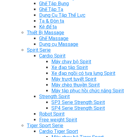
Ghế Tập Bụng
Ghế Tập Tạ
Dụng Cụ Tập Thể Lực
Tạ & Đòn tạ
Kệ để tạ
Thiết Bị Massage
Ghế Massage
Dụng cụ Massage
Spirit Serie
Cardio Spirit
Máy chạy bộ Spirit
Xe đạp tập Spirit
Xe đạp ngồi có tựa lưng Spirit
Máy trượt tuyết Spirit
Máy chèo thuyền Spirit
Máy tập phục hồi chức năng Spirit
Strength Spirit
SP3 Serie Strength Spirit
SP4 Serie Strength Spirit
Robot Spirit
Free weight Spirit
Tiger Sport Serie
Cardio Tiger Sport