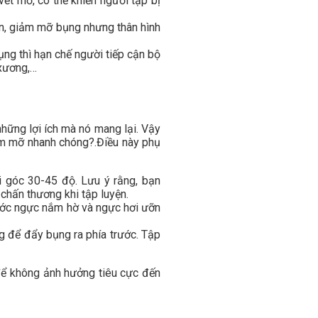
vết mổ, có thể khiến người tập bị
ân, giảm mỡ bụng nhưng thân hình
ụng thì hạn chế người tiếp cận bộ
 xương,…
hững lợi ích mà nó mang lại. Vậy
iảm mỡ nhanh chóng?.Điều này phụ
i góc 30-45 độ. Lưu ý rằng, bạn
chấn thương khi tập luyện.
trước ngực nắm hờ và ngực hơi ưỡn
 để đẩy bụng ra phía trước. Tập
 để không ảnh hưởng tiêu cực đến