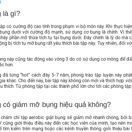
g
 là gì?
i tập có cường độ cao tính trong phạm vi bộ môn này. Khi thực hi
 bụng dưới với cường độ mạnh, sử dụng cơ bụng là chính. Vì thế
cháy phần mỡ thừa tích tụ tại bụng dưới. Đây chính là lý do mà
ng bị tích tụ mỡ bụng rất yêu thích bài tập này. Tuy nhiên, đối vớ
bụng này cũng tác động vào vòng 3 do có sử dụng cơ mông để đẩy 
ắc hơn.
g đã từng “hot” cách đây 5-7 năm, phong trào tập luyện này phá
ia khác. Cho đến nay, bài tập này không còn mới và thích hợp với
u thích. Từ phòng tập tại các thành phố lớn cho tới các phòng tậ
ng có giảm mỡ bụng hiệu quả không?
, chăm chỉ tập aerobic giật bụng sẽ giảm mỡ nhanh chóng, bởi 
cũng giới thiệu điều này đến các học viên của mình, tạo nên mộ
 tìm kiếm trên mạng hoặc các kênh truyền thông giới thiệu bài t