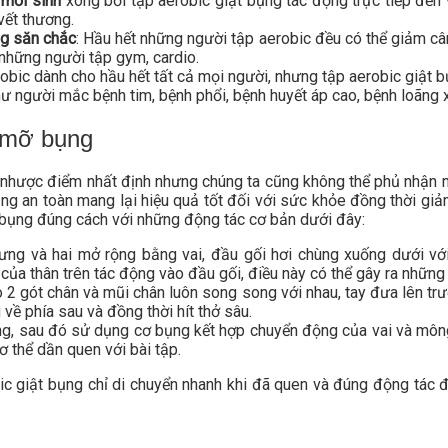
 mới sinh
xong bởi tập aerobic giật bụng tác động trực tiếp đến 
 vết thương.
g săn chắc
: Hầu hết những người tập aerobic đều có thể giảm c
những người tập gym, cardio.
robic dành cho hầu hết tất cả mọi người, nhưng tập aerobic giật b
ư người mắc bệnh tim, bệnh phổi, bệnh huyết áp cao, bệnh loãng
 mỡ bụng
nhược điểm nhất định nhưng chúng ta cũng không thể phủ nhận n
ụng an toàn mang lại hiệu quả tốt đối với sức khỏe đồng thời g
ật bụng đúng cách với những động tác cơ bản dưới đây:
lưng và hai mở rộng bằng vai, đầu gối hơi chùng xuống dưới vớ
của thân trên tác động vào đầu gối, điều này có thể gây ra những 
ho 2 gót chân và mũi chân luôn song song với nhau, tay đưa lên 
 về phía sau và đồng thời hít thở sâu.
g, sau đó sử dụng cơ bụng kết hợp chuyển động của vai và mông
ơ thể dần quen với bài tập.
ic giật bụng chỉ di chuyển nhanh khi đã quen và đúng động tác