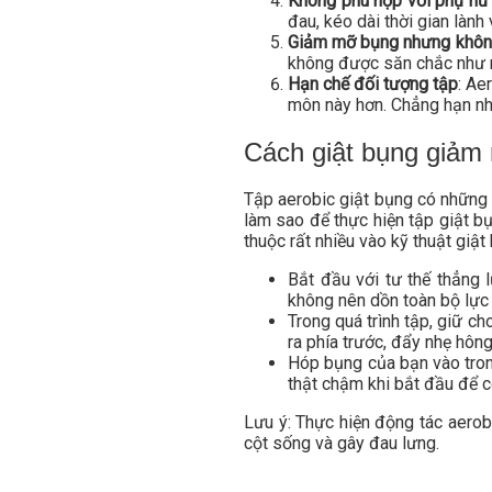
Không phù hợp với phụ nữ
đau, kéo dài thời gian lành
Giảm mỡ bụng nhưng khôn
không được săn chắc như 
Hạn chế đối tượng tập
: Ae
môn này hơn. Chẳng hạn nh
Cách giật bụng giảm
Tập aerobic giật bụng có những 
làm sao để thực hiện tập giật b
thuộc rất nhiều vào kỹ thuật gi
Bắt đầu với tư thế thẳng 
không nên dồn toàn bộ lực 
Trong quá trình tập, giữ c
ra phía trước, đẩy nhẹ hông
Hóp bụng của bạn vào tron
thật chậm khi bắt đầu để c
Lưu ý: Thực hiện động tác aerob
cột sống và gây đau lưng.