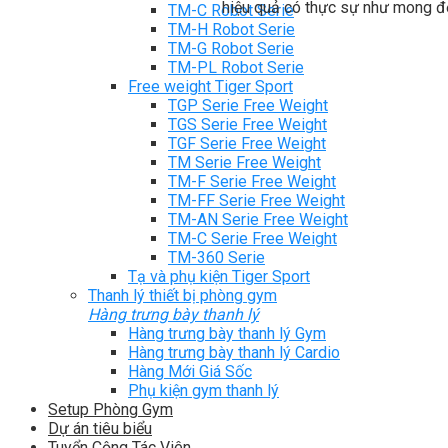
hiệu quả có thực sự như mong đ
TM-C Robot Serie
TM-H Robot Serie
TM-G Robot Serie
TM-PL Robot Serie
Free weight Tiger Sport
TGP Serie Free Weight
TGS Serie Free Weight
TGF Serie Free Weight
TM Serie Free Weight
TM-F Serie Free Weight
TM-FF Serie Free Weight
TM-AN Serie Free Weight
TM-C Serie Free Weight
TM-360 Serie
Tạ và phụ kiện Tiger Sport
Thanh lý thiết bị phòng gym
Hàng trưng bày thanh lý
Hàng trưng bày thanh lý Gym
Hàng trưng bày thanh lý Cardio
Hàng Mới Giá Sốc
Phụ kiện gym thanh lý
Setup Phòng Gym
Dự án tiêu biểu
Tuyển Cộng Tác Viên