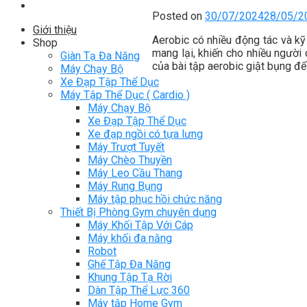
Posted on
30/07/2024
28/05/2
Giới thiệu
Aerobic có nhiều động tác và kỹ
Shop
mang lại, khiến cho nhiều người
Giàn Tạ Đa Năng
của bài tập aerobic giật bụng để
Máy Chạy Bộ
Xe Đạp Tập Thể Dục
Máy Tập Thể Dục ( Cardio )
Máy Chạy Bộ
Xe Đạp Tập Thể Dục
Xe đạp ngồi có tựa lưng
Máy Trượt Tuyết
Máy Chèo Thuyền
Máy Leo Cầu Thang
Máy Rung Bụng
Máy tập phục hồi chức năng
Thiết Bị Phòng Gym chuyên dụng
Máy Khối Tập Với Cáp
Máy khối đa năng
Robot
Ghế Tập Đa Năng
Khung Tập Tạ Rời
Dàn Tập Thể Lực 360
Máy tập Home Gym