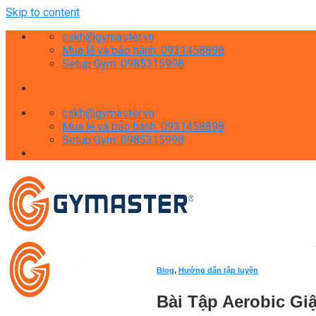
Skip to content
cskh@gymaster.vn
Mua lẻ và bảo hành: 0931458898
Setup Gym: 0985315998
cskh@gymaster.vn
Mua lẻ và bảo hành: 0931458898
Setup Gym: 0985315998
Blog
,
Hướng dẫn tập luyện
Bài Tập Aerobic Gi