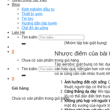
Blog
Kinh nghiệm đầu tư
Thiết bị gym
Tin tức
Hướng dẫn tập luyện
Chế độ ăn uống
Liên Hệ
Tìm kiếm:
(Nhóm tập bài giật bụng)
0
Nhược điểm của bài t
Chưa có sản phẩm trong giỏ hàng.
Tập aerobic giật bụng có tác dụ
cân hiệu quả, tiến gần hơn với v
Tìm kiếm:
cứ ai cũng cần cân nhắc trước kh
0
Ảnh hưởng đến cột sống
: 
thuật, người tập có thể bị 
Giỏ hàng
Căng thẳng dạ dày
: Khi tậ
lõi có thể dẫn đến tình tr
Chưa có sản phẩm trong giỏ hàng.
Không phù hợp với người l
mật độ xương của người lớn