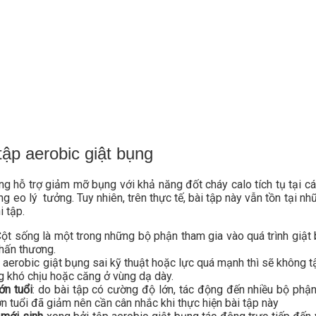
ập aerobic giật bụng
ng hỗ trợ giảm mỡ bụng với khả năng đốt cháy calo tích tụ tại 
òng eo lý tưởng. Tuy nhiên, trên thực tế, bài tập này vẫn tồn tại 
i tập.
Cột sống là một trong những bộ phận tham gia vào quá trình giật
chấn thương.
p aerobic giật bụng sai kỹ thuật hoặc lực quá mạnh thì sẽ không 
ạng khó chịu hoặc căng ở vùng dạ dày.
ớn tuổi
: do bài tập có cường độ lớn, tác động đến nhiều bộ phận
 tuổi đã giảm nên cần cân nhắc khi thực hiện bài tập này