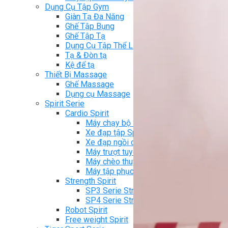
Dụng Cụ Tập Gym
Giàn Tạ Đa Năng
Ghế Tập Bụng
Ghế Tập Tạ
Dụng Cụ Tập Thể Lực
Tạ & Đòn tạ
Kệ để tạ
Thiết Bị Massage
Ghế Massage
Dụng cụ Massage
Spirit Serie
Cardio Spirit
Máy chạy bộ Spirit
Xe đạp tập Spirit
Xe đạp ngồi có tựa lưng Spirit
Máy trượt tuyết Spirit
Máy chèo thuyền Spirit
Máy tập phục hồi chức năng Spirit
Strength Spirit
SP3 Serie Strength Spirit
SP4 Serie Strength Spirit
Robot Spirit
Free weight Spirit