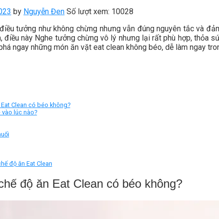
023
by
Nguyễn Đen
Số lượt xem: 10028
– điều tưởng như không chừng nhưng vẫn đúng nguyên tắc và đả
, điều này Nghe tưởng chừng vô lý nhưng lại rất phù hợp, thỏa 
phá ngay những món ăn vặt eat clean không béo, dễ làm ngay tron
n Eat Clean có béo không?
 vào lúc nào?
uối
 chế độ ăn Eat Clean
 chế độ ăn Eat Clean có béo không?