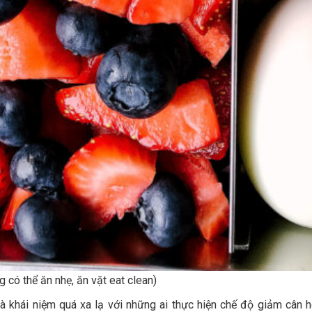
ứng có thể ăn nhẹ, ăn vặt eat clean)
à khái niệm quá xa lạ với những ai thực hiện chế độ giảm cân 