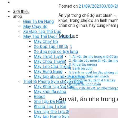
Posted on
21/09/2023
03/08/2
Giới thiệu
Ăn vặt trong chế độ eat clean 
Shop
khỏe. Trong chế độ ăn lành mạnh
Giàn Tạ Đa Năng
chần chừ gì nữa, hãy cùng khám 
Máy Chạy Bộ
Xe Đạp Tập Thể Dục
Mục Lục
Máy Tập Thể Dục ( Cardio )
Máy Chạy Bộ
Xe Đạp Tập Thể Dục
Xe đạp ngồi có tựa lưng
Máy Trượt Tuyết
Ăn vặt, ăn nhẹ trong chế độ ă
Nên ăn các món ăn vặt, ăn nhẹ
Máy Chèo Thuyền
Khoai tây nướng
Máy Leo Cầu Thang
Bánh biscotti
Máy Rung Bụng
Bánh mì quết bơ đậu phộng ch
Máy tập phục hồi chức năng
Bánh mì chuối yến mạch
Smoothie rau xanh & trái cây
Thiết Bị Phòng Gym chuyên dụng
Cuộn rau rong biển
Máy Khối Tập Với Cáp
Lưu ý khi ăn vặt, ăn nhẹ trong
Máy khối đa năng
Robot
Ăn vặt, ăn nhẹ trong
Ghế Tập Đa Năng
Khung Tập Tạ Rời
Dàn Tập Thể Lực 360
Máy tập Home Gym