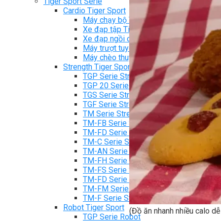
Tiger Sport Serie
Cardio Tiger Sport
Máy chạy bộ Tiger Sport
Xe đạp tập Tiger Sport
Xe đạp ngồi có tựa lưng Tiger Sport
Máy trượt tuyết Tiger Sport
Máy chèo thuyền Tiger Sport
Strength Tiger Sport
TGP Serie Strength
TGP 20 Serie Strength
TGS Serie Strength
TGF Serie Strength
TM Serie Strength
TM-FB Serie Strength
TM-FD Serie Strength
TM-C Serie Strength
TM-AN Serie Strength
TM-FH Serie Strength
TM-FS Serie Strength
TM-FD Serie Strength
TM-FM Serie Strengh
TM-F Serie Strength
Robot Tiger Sport
(Đồ ăn nhanh nhiều calo dễ 
TGP Serie Robot