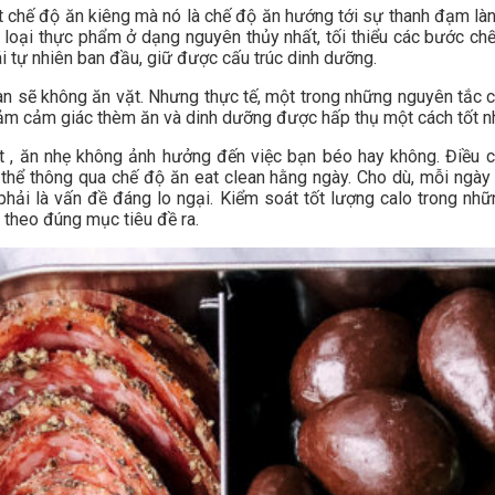
t chế độ ăn kiêng mà nó là chế độ ăn hướng tới sự thanh đạm làn
 loại thực phẩm ở dạng nguyên thủy nhất, tối thiểu các bước chế
i tự nhiên ban đầu, giữ được cấu trúc dinh dưỡng.
an sẽ không ăn vặt. Nhưng thực tế, một trong những nguyên tắc cơ
iảm cảm giác thèm ăn và dinh dưỡng được hấp thụ một cách tốt n
 , ăn nhẹ không ảnh hưởng đến việc bạn béo hay không. Điều c
thể thông qua chế độ ăn eat clean hằng ngày. Cho dù, mỗi ngày
phải là vấn đề đáng lo ngại. Kiểm soát tốt lượng calo trong nh
 theo đúng mục tiêu đề ra.