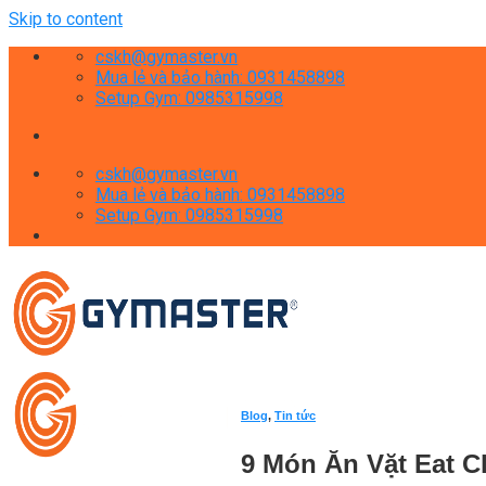
Skip to content
cskh@gymaster.vn
Mua lẻ và bảo hành: 0931458898
Setup Gym: 0985315998
cskh@gymaster.vn
Mua lẻ và bảo hành: 0931458898
Setup Gym: 0985315998
Blog
,
Tin tức
9 Món Ăn Vặt Eat 