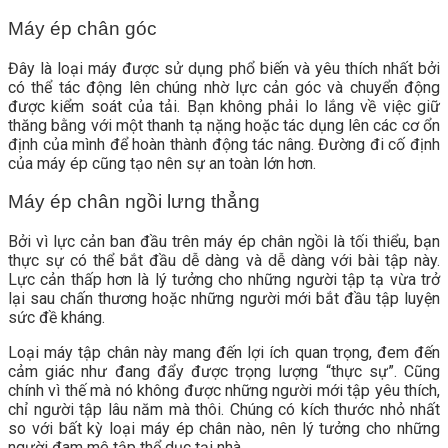
Máy ép chân góc
Đây là loại máy được sử dụng phổ biến và yêu thích nhất bởi
có thể tác động lên chúng nhờ lực cản góc và chuyển động
được kiểm soát của tải. Bạn không phải lo lắng về việc giữ
thăng bằng với một thanh tạ nặng hoặc tác dụng lên các cơ ổn
định của mình để hoàn thành động tác nâng. Đường đi cố định
của máy ép cũng tạo nên sự an toàn lớn hơn.
Máy ép chân ngồi lưng thẳng
Bởi vì lực cản ban đầu trên máy ép chân ngồi là tối thiểu,
bạn
thực sự có thể bắt đầu dễ dàng và dễ dàng với bài tập này.
Lực cản thấp hơn là lý tưởng cho những người tập tạ vừa trở
lại sau chấn thương hoặc những người mới bắt đầu tập luyện
sức đề kháng.
Loại máy tập chân này mang đến lợi ích quan trọng, đem đến
cảm giác như đang đẩy được trọng lượng “thực sự”. Cũng
chính vì thế mà nó không được những người mới tập yêu thích,
chỉ người tập lâu năm mà thôi. Chúng có kích thước nhỏ nhất
so với bất kỳ loại máy ép chân nào, nên lý tưởng cho những
người đam mê tập thể dục tại nhà.