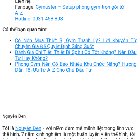
Liên hệ:
Fanpage:
Gymaster – Setup phòng gym trọn gói từ
A-Z
Hotline: 0931 458 898
Có thể bạn quan tâm:
Có Nên Mua Thiết Bị Gym Thanh Lý? Lời Khuyên Từ
Chuyên Gia Để Quyết Định Sáng Suốt
Đánh Giá Chi Tiết: Thiết Bị Spirit Có Tốt Không? Nên Đầu
Tư Hay Không?
Phòng Gym Nên Có Bao Nhiêu Khu Chức Năng? Hướng
Dẫn Tối Ưu Từ A-Z Cho Chủ Đầu Tư
Nguyễn Đen
Tôi là
Nguyễn Đen
- với niềm đam mê mãnh liệt trong lĩnh vực
thể hình, 7 năm kinh nghiệm là một huấn luyện viên thể hình, tôi