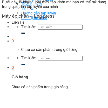
Dưới đây là những loại máy tập chân mà bạn có thể sử dụng
Thiết bị gym
trong quá trình tập luyện của mình.
Tin tức
Hướng dẫn tập luyện
Máy ép chân – Leg press
Chế độ ăn uống
Liên Hệ
Tìm kiếm:
0
Chưa có sản phẩm trong giỏ hàng.
Tìm kiếm:
0
Giỏ hàng
Chưa có sản phẩm trong giỏ hàng.