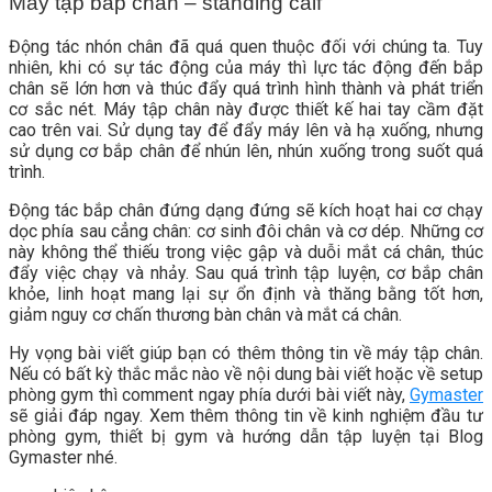
Máy tập bắp chân – standing calf
Động tác nhón chân đã quá quen thuộc đối với chúng ta. Tuy
nhiên, khi có sự tác động của máy thì lực tác động đến bắp
chân sẽ lớn hơn và thúc đẩy quá trình hình thành và phát triển
cơ sắc nét. Máy tập chân này được thiết kế hai tay cầm đặt
cao trên vai. Sử dụng tay để đẩy máy lên và hạ xuống, nhưng
sử dụng cơ bắp chân để nhún lên, nhún xuống trong suốt quá
trình.
Động tác bắp chân đứng dạng đứng sẽ kích hoạt hai cơ chạy
dọc phía sau cẳng chân: cơ sinh đôi chân và cơ dép. Những cơ
này không thể thiếu trong việc gập và duỗi mắt cá chân, thúc
đẩy việc chạy và nhảy. Sau quá trình tập luyện, cơ bắp chân
khỏe, linh hoạt mang lại sự ổn định và thăng bằng tốt hơn,
giảm nguy cơ chấn thương bàn chân và mắt cá chân.
Hy vọng bài viết giúp bạn có thêm thông tin về máy tập chân.
Nếu có bất kỳ thắc mắc nào về nội dung bài viết hoặc về setup
phòng gym thì comment ngay phía dưới bài viết này,
Gymaster
sẽ giải đáp ngay. Xem thêm thông tin về kinh nghiệm đầu tư
phòng gym, thiết bị gym và hướng dẫn tập luyện tại Blog
Gymaster nhé.