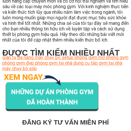
luôn nâng cấp chuyên môn và có cơ hội trải nghiệm và tìm hiểu
sâu về các loại máy móc phòng gym. Với kinh nghiệm thực tiễn
và kiến thức tích lũy qua nhiều năm làm việc trong ngành, tôi
luôn mong muốn giúp mọi người đạt được mục tiêu sức khỏe
và hình thể tốt nhất. Những chia sẻ của tôi tại đây sẽ mang đến
cho bạn nhiều thông tin hữu ích về luyện tập và cách sử dụng
thiết bị phòng gym hiệu quả. Hãy theo dõi những bài viết mới
nhất của tôi để cập nhật thêm nhiều kiến thức bổ ích.
ĐƯỢC TÌM KIẾM NHIỀU NHẤT
giàn tạ đa năng
máy chạy bộ
setup phòng gym
mở phòng gym
phòng gym đẹp
phòng gym tại nhà
dụng cụ tập gym tại nhà
máy chạy bộ elip
ĐĂNG KÝ TƯ VẤN MIỄN PHÍ