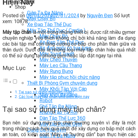
Hiện Nay
Giới thiệu
Shop
Giàn Tạ Đa Năng
Posted on
08/03/2024
02/01/2024
by
Nguyễn Đen
Số lượt
Máy Chạy Bộ
xem: 10878
Xe Đạp Tập Thể Dục
Máy Tập Thể Dục ( Cardio )
Máy tập chân
là một trong những thiết bị được rất nhiều gymer
Máy Chạy Bộ
chuyên nghiệp yêu thích không chỉ bởi khả năng làm đa dạng
Xe Đạp Tập Thể Dục
các bài tập mà còn tăng cường cơ bắp cho phần thân giữa và
Xe đạp ngồi có tựa lưng
thân dưới. Dưới đây là những loại máy tập chân hiệu quả nhất
Máy Trượt Tuyết
có thể sử dụng tại phòng gym hoặc lắp đặt ngay tại nhà.
Máy Chèo Thuyền
Máy Leo Cầu Thang
Mục Lục
Máy Rung Bụng
Máy tập phục hồi chức năng
Thiết Bị Phòng Gym chuyên dụng
Máy Khối Tập Với Cáp
Tại sao sử dụng máy tập chân?
Máy khối đa năng
Các loại máy tập chân phổ biến hiện nay
Robot
Ghế Tập Đa Năng
Tại sao sử dụng máy tập chân?
Khung Tập Tạ Rời
Dàn Tập Thể Lực 360
Bạn nên sử dụng máy tập chân thường xuyên vì đây là một
Máy tập Home Gym
trong những cách hiệu quả nhất để xây dựng cơ bắp một cách
Dụng Cụ Tập Gym
an toàn, có kiểm soát. Máy sẽ “hướng dẫn” bạn thực hiện các
Giàn Tạ Đa Năng