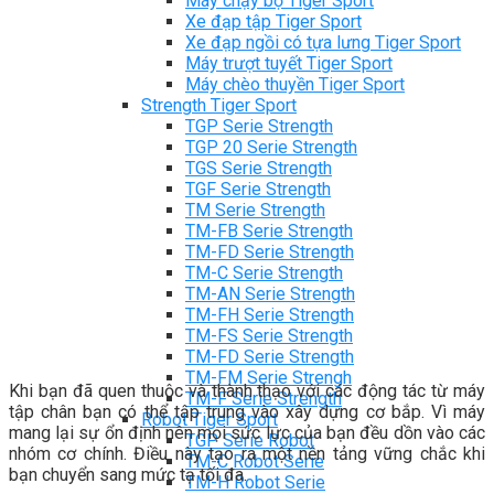
Máy chạy bộ Tiger Sport
Xe đạp tập Tiger Sport
Xe đạp ngồi có tựa lưng Tiger Sport
Máy trượt tuyết Tiger Sport
Máy chèo thuyền Tiger Sport
Strength Tiger Sport
TGP Serie Strength
TGP 20 Serie Strength
TGS Serie Strength
TGF Serie Strength
TM Serie Strength
TM-FB Serie Strength
TM-FD Serie Strength
TM-C Serie Strength
TM-AN Serie Strength
TM-FH Serie Strength
TM-FS Serie Strength
TM-FD Serie Strength
TM-FM Serie Strengh
Khi bạn đã quen thuộc và thành thạo với các động tác từ máy
TM-F Serie Strength
tập chân bạn có thể tập trung vào xây dựng cơ bắp. Vì máy
Robot Tiger Sport
mang lại sự ổn định nên mọi sức lực của bạn đều dồn vào các
TGP Serie Robot
nhóm cơ chính. Điều này tạo ra một nền tảng vững chắc khi
TM-C Robot Serie
bạn chuyển sang mức tạ tối đa.
TM-H Robot Serie