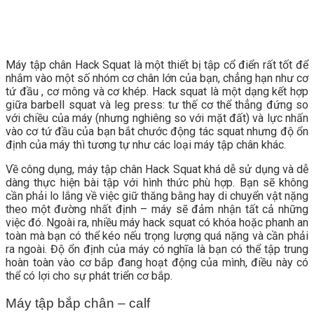
Máy tập chân Hack Squat là một thiết bị tập cổ điển rất tốt để
nhắm vào một số nhóm cơ chân lớn của bạn, chẳng hạn như cơ
tứ đầu , cơ mông và cơ khép. Hack squat là một dạng kết hợp
giữa barbell squat và leg press: tư thế cơ thể thẳng đứng so
với chiều của máy (nhưng nghiêng so với mặt đất) và lực nhấn
vào cơ tứ đầu của bạn bắt chước động tác squat nhưng độ ổn
định của máy thì tương tự như các loại máy tập chân khác.
Về công dụng, máy tập chân Hack Squat khá dễ sử dụng và dễ
dàng thực hiện bài tập với hình thức phù hợp. Bạn sẽ không
cần phải lo lắng về việc giữ thăng bằng hay di chuyển vật nặng
theo một đường nhất định – máy sẽ đảm nhận tất cả những
việc đó. Ngoài ra, nhiều máy hack squat có khóa hoặc phanh an
toàn mà bạn có thể kéo nếu trọng lượng quá nặng và cần phải
ra ngoài. Độ ổn định của máy có nghĩa là bạn có thể tập trung
hoàn toàn vào cơ bắp đang hoạt động của mình, điều này có
thể có lợi cho sự phát triển cơ bắp.
Máy tập bắp chân – calf