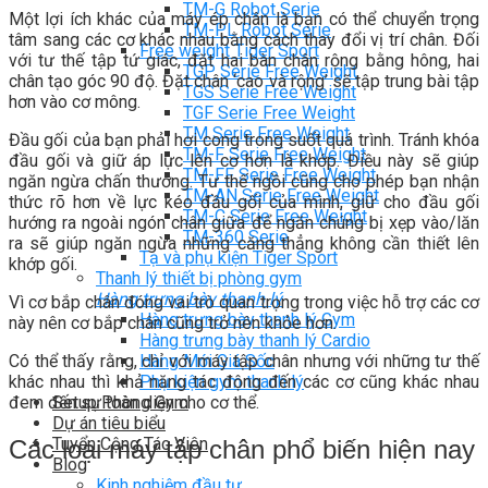
TM-G Robot Serie
Một lợi ích khác của máy ép chân là bạn có thể chuyển trọng
TM-PL Robot Serie
tâm sang các cơ khác nhau bằng cách thay đổi vị trí chân. Đối
Free weight Tiger Sport
với tư thế tập tứ giác, đặt hai bàn chân rộng bằng hông, hai
TGP Serie Free Weight
chân tạo góc 90 độ. Đặt chân ‘cao và rộng’ sẽ tập trung bài tập
TGS Serie Free Weight
hơn vào cơ mông.
TGF Serie Free Weight
TM Serie Free Weight
Đầu gối của bạn phải hơi cong trong suốt quá trình. Tránh khóa
TM-F Serie Free Weight
đầu gối và giữ áp lực lên cơ hơn là khớp. Điều này sẽ giúp
TM-FF Serie Free Weight
ngăn ngừa chấn thương. Tư thế ngồi cũng cho phép bạn nhận
TM-AN Serie Free Weight
thức rõ hơn về lực kéo đầu gối của mình, giữ cho đầu gối
TM-C Serie Free Weight
hướng ra ngoài ngón chân giữa để ngăn chúng bị xẹp vào/lăn
TM-360 Serie
ra sẽ giúp ngăn ngừa những căng thẳng không cần thiết lên
Tạ và phụ kiện Tiger Sport
khớp gối.
Thanh lý thiết bị phòng gym
Hàng trưng bày thanh lý
Vì cơ bắp chân đóng vai trò quan trọng trong việc hỗ trợ các cơ
Hàng trưng bày thanh lý Gym
này nên cơ bắp chân cũng trở nên khỏe hơn.
Hàng trưng bày thanh lý Cardio
Hàng Mới Giá Sốc
Có thể thấy rằng, chỉ với máy tập chân nhưng với những tư thế
Phụ kiện gym thanh lý
khác nhau thì khả năng tác động đến các cơ cũng khác nhau
Setup Phòng Gym
đem đến sự toàn diện cho cơ thể.
Dự án tiêu biểu
Tuyển Cộng Tác Viên
Các loại máy tập chân phổ biến hiện nay
Blog
Kinh nghiệm đầu tư