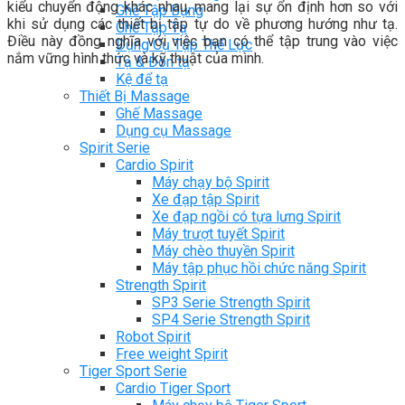
kiểu chuyển động khác nhau, mang lại sự ổn định hơn so với
Ghế Tập Bụng
khi sử dụng các thiết bị tập tự do về phương hướng như tạ.
Ghế Tập Tạ
Điều này đồng nghĩa với việc bạn có thể tập trung vào việc
Dụng Cụ Tập Thể Lực
nắm vững hình thức và kỹ thuật của mình.
Tạ & Đòn tạ
Kệ để tạ
Thiết Bị Massage
Ghế Massage
Dụng cụ Massage
Spirit Serie
Cardio Spirit
Máy chạy bộ Spirit
Xe đạp tập Spirit
Xe đạp ngồi có tựa lưng Spirit
Máy trượt tuyết Spirit
Máy chèo thuyền Spirit
Máy tập phục hồi chức năng Spirit
Strength Spirit
SP3 Serie Strength Spirit
SP4 Serie Strength Spirit
Robot Spirit
Free weight Spirit
Tiger Sport Serie
Cardio Tiger Sport