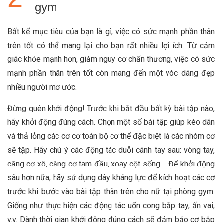
gym
Bất kể mục tiêu của bạn là gì, việc có sức mạnh phần thân
trên tốt có thể mang lại cho bạn rất nhiều lợi ích. Từ cảm
giác khỏe mạnh hơn, giảm nguy cơ chấn thương, việc có sức
mạnh phần thân trên tốt còn mang đến một vóc dáng đẹp
nhiều người mơ ước.
Đừng quên khởi động! Trước khi bắt đầu bất kỳ bài tập nào,
hãy khởi động đúng cách. Chọn một số bài tập giúp kéo dãn
và thả lỏng các cơ cơ toàn bộ cơ thể đặc biệt là các nhóm cơ
sẽ tập. Hãy chú ý các động tác duỗi cánh tay sau: vòng tay,
căng cơ xô, căng cơ tam đầu, xoay cột sống…. Để khởi động
sâu hơn nữa, hãy sử dụng dây kháng lực để kích hoạt các cơ
trước khi bước vào bài tập thân trên cho nữ tại phòng gym.
Giống như thực hiện các động tác uốn cong bắp tay, ấn vai,
v.v. Dành thời gian khởi động đúng cách sẽ đảm bảo cơ bắp