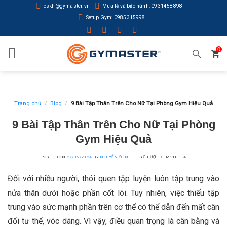
Skip
cskh@gymaster.vn
Mua lẻ và bảo hành: 0931458898
to
Setup Gym: 0985315998
content
0
Trang chủ
/
Blog
/
9 Bài Tập Thân Trên Cho Nữ Tại Phòng Gym Hiệu Quả
9 Bài Tập Thân Trên Cho Nữ Tại Phòng
Gym Hiệu Quả
POSTED ON
27/06/2024
BY
NGUYỄN ĐEN
SỐ LƯỢT XEM: 10114
Đối với nhiều người, thói quen tập luyện luôn tập trung vào
nửa thân dưới hoặc phần cốt lõi. Tuy nhiên, việc thiếu tập
trung vào sức mạnh phần trên cơ thể có thể dẫn đến mất cân
đối tư thế, vóc dáng. Vì vậy, điều quan trọng là cân bằng và