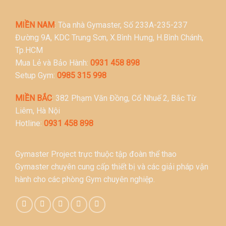
MIỀN NAM
: Tòa nhà Gymaster, Số 233A-235-237
Đường 9A, KDC Trung Sơn, X.Bình Hưng, H.Bình Chánh,
Tp.HCM
Mua Lẻ và Bảo Hành:
0931 458 898
Setup Gym:
0985 315 998
MIỀN BẮC
: 382 Phạm Văn Đồng, Cổ Nhuế 2, Bắc Từ
Liêm, Hà Nội
Hotline:
0931 458 898
Gymaster Project trực thuộc tập đoàn thể thao
Gymaster chuyên cung cấp thiết bị và các giải pháp vận
hành cho các phòng Gym chuyên nghiệp.