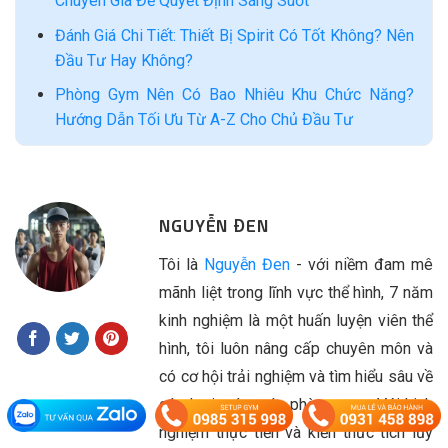
Chuyên Gia Để Quyết Định Sáng Suốt
Đánh Giá Chi Tiết: Thiết Bị Spirit Có Tốt Không? Nên
Đầu Tư Hay Không?
Phòng Gym Nên Có Bao Nhiêu Khu Chức Năng?
Hướng Dẫn Tối Ưu Từ A-Z Cho Chủ Đầu Tư
NGUYỄN ĐEN
Tôi là
Nguyễn Đen
- với niềm đam mê
mãnh liệt trong lĩnh vực thể hình, 7 năm
kinh nghiệm là một huấn luyện viên thể
hình, tôi luôn nâng cấp chuyên môn và
có cơ hội trải nghiệm và tìm hiểu sâu về
các loại máy móc phòng gym. Với kinh
nghiệm thực tiễn và kiến thức tích lũy