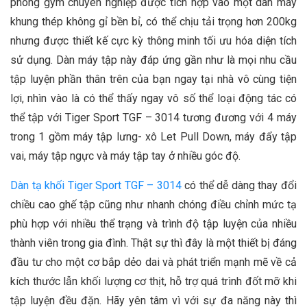
phòng gym chuyên nghiệp được tích hợp vào một dàn máy
khung thép không gỉ bền bỉ, có thể chịu tải trọng hơn 200kg
nhưng được thiết kế cực kỳ thông minh tối ưu hóa diện tích
sử dụng. Dàn máy tập này đáp ứng gần như là mọi nhu cầu
tập luyện phần thân trên của bạn ngay tại nhà vô cùng tiện
lợi, nhìn vào là có thể thấy ngay vô số thể loại động tác có
thể tập với Tiger Sport TGF – 3014 tương đương với 4 máy
trong 1 gồm máy tập lưng- xô Let Pull Down, máy đẩy tập
vai, máy tập ngực và máy tập tay ở nhiều góc độ.
Dàn tạ khối Tiger Sport TGF – 3014
có thể dễ dàng thay đổi
chiều cao ghế tập cũng như nhanh chóng điều chỉnh mức tạ
phù hợp với nhiều thể trạng và trình độ tập luyện của nhiều
thành viên trong gia đình. Thật sự thì đây là một thiết bị đáng
đầu tư cho một cơ bắp dẻo dai và phát triển mạnh mẽ về cả
kích thước lẫn khối lượng cơ thịt, hỗ trợ quá trình đốt mỡ khi
tập luyện đều đặn. Hãy yên tâm vì với sự đa năng này thì