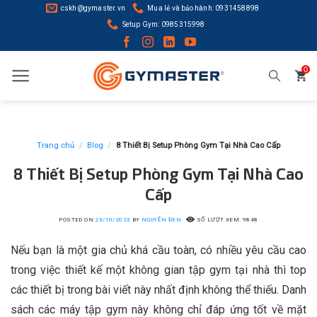
Skip
cskh@gymaster.vn
Mua lẻ và bảo hành: 0931458898
to
Setup Gym: 0985315998
content
0
Trang chủ
/
Blog
/
8 Thiết Bị Setup Phòng Gym Tại Nhà Cao Cấp
8 Thiết Bị Setup Phòng Gym Tại Nhà Cao
Cấp
POSTED ON
23/10/2023
BY
NGUYỄN ĐEN
SỐ LƯỢT XEM: 9848
Nếu bạn là một gia chủ khá cầu toàn, có nhiều yêu cầu cao
trong việc thiết kế một không gian tập gym tại nhà thì top
các thiết bị trong bài viết này nhất định không thể thiếu. Danh
sách các máy tập gym này không chỉ đáp ứng tốt về mặt