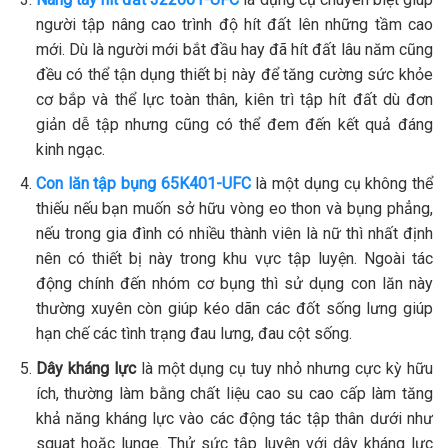
người tập nâng cao trình độ hít đất lên những tầm cao
mới. Dù là người mới bắt đầu hay đã hít đất lâu năm cũng
đều có thể tận dụng thiết bị này để tăng cường sức khỏe
cơ bắp và thể lực toàn thân, kiên trì tập hít đất dù đơn
giản dễ tập nhưng cũng có thể đem đến kết quả đáng
kinh ngạc.
Con lăn tập bụng 65K401-UFC
là một dụng cụ không thể
thiếu nếu bạn muốn sở hữu vòng eo thon và bụng phẳng,
nếu trong gia đình có nhiều thành viên là nữ thì nhất định
nên có thiết bị này trong khu vực tập luyện. Ngoài tác
động chính đến nhóm cơ bụng thì sử dụng con lăn này
thường xuyên còn giúp kéo dãn các đốt sống lưng giúp
hạn chế các tình trạng đau lưng, đau cột sống.
Dây kháng lực
là một dụng cụ tuy nhỏ nhưng cực kỳ hữu
ích, thường làm bằng chất liệu cao su cao cấp làm tăng
khả năng kháng lực vào các động tác tập thân dưới như
squat hoặc lunge. Thử sức tập luyện với dây kháng lực