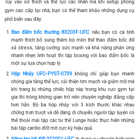
Tùy vào sở thích và thể lực các nhân mà khi setup phòng
gym cao cấp tại nhà, bạn có thể tham khảo những dụng cụ
phổ biến sau đây:
Bao đấm bốc thường 83203F-UFC
: nếu bạn có cá tính
mạnh thích bổ sung thêm bộ môn thể thao đấm bốc để
xả stress, tăng cường sức mạnh và khả năng phản ứng
nhanh nhẹn linh hoạt thì tập boxing với bao đấm bốc là
một sự lựa chọn hợp lý.
Hộp Nhảy UFC-PYST-0739
không chỉ giúp bạn nhanh
chóng gia tăng thể lực, cải thiện tim mạch và giảm mỡ mà
khi trang bị những chiếc hộp này trong khu vực gym tại
gia thì trông không gian trở nên chuyên nghiệp đẳng cấp
hơn hẳn. Bộ ba hộp nhảy với 3 kích thước khác nhau
chống trơn trượt và dễ dàng di chuyển, người tập luyện có
thể thoải mái tập các tư thế Lunge hoặc thực hiện những
bài tập cardio đốt mỡ cực kỳ hiệu quả.
Nâng tay hít đất 322001-UFC
là dụng cụ chuyên biệt giúp