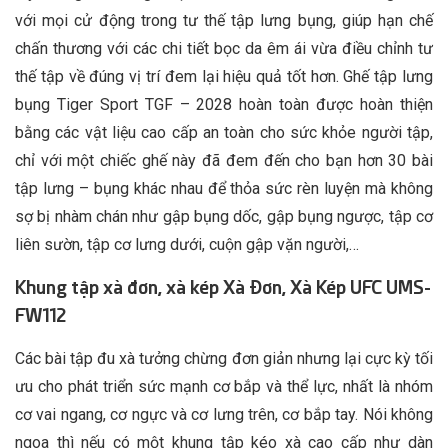
với mọi cử động trong tư thế tập lưng bụng, giúp hạn chế
chấn thương với các chi tiết bọc da êm ái vừa điều chỉnh tư
thế tập về đúng vị trí đem lại hiệu quả tốt hơn. Ghế tập lưng
bụng Tiger Sport TGF – 2028 hoàn toàn được hoàn thiện
bằng các vật liệu cao cấp an toàn cho sức khỏe người tập,
chỉ với một chiếc ghế này đã đem đến cho bạn hơn 30 bài
tập lưng – bụng khác nhau để thỏa sức rèn luyện mà không
sợ bị nhàm chán như gập bụng dốc, gập bụng ngược, tập cơ
liên sườn, tập cơ lưng dưới, cuộn gập vặn người,…
Khung tập xà đơn, xà kép Xà Đơn, Xà Kép UFC UMS-
FW112
Các bài tập đu xà tưởng chừng đơn giản nhưng lại cực kỳ tối
ưu cho phát triển sức mạnh cơ bắp và thể lực, nhất là nhóm
cơ vai ngang, cơ ngực và cơ lưng trên, cơ bắp tay. Nói không
ngoa thì nếu có một khung tập kéo xà cao cấp như dàn