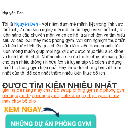
Nguyễn Đen
Tôi là
Nguyễn Đen
- với niềm đam mê mãnh liệt trong lĩnh vực
thể hình, 7 năm kinh nghiệm là một huấn luyện viên thể hình, tôi
luôn nâng cấp chuyên môn và có cơ hội trải nghiệm và tìm hiểu
sâu về các loại máy móc phòng gym. Với kinh nghiệm thực tiễn
và kiến thức tích lũy qua nhiều năm làm việc trong ngành, tôi
luôn mong muốn giúp mọi người đạt được mục tiêu sức khỏe
và hình thể tốt nhất. Những chia sẻ của tôi tại đây sẽ mang đến
cho bạn nhiều thông tin hữu ích về luyện tập và cách sử dụng
thiết bị phòng gym hiệu quả. Hãy theo dõi những bài viết mới
nhất của tôi để cập nhật thêm nhiều kiến thức bổ ích.
ĐƯỢC TÌM KIẾM NHIỀU NHẤT
giàn tạ đa năng
máy chạy bộ
setup phòng gym
mở phòng gym
phòng gym đẹp
phòng gym tại nhà
dụng cụ tập gym tại nhà
máy chạy bộ elip