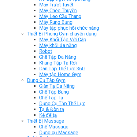
Máy Trượt Tuyết
Máy Chèo Thuyền
Máy Leo Cầu Thang
Máy Rung Bụng
Máy tập phục hồi chức năng
Thiết Bị Phòng Gym chuyên dụng
Máy Khối Tập Với Cáp
Máy khối đa năng
Robot
Ghế Tập Đa Năng
Khung Tập Tạ Rời
Dàn Tập Thể Lực 360
Máy tập Home Gym
Dụng Cụ Tập Gym
Giàn Tạ Đa Năng
Ghế Tập Bụng
Ghế Tập Tạ
Dụng Cụ Tập Thể Lực
Tạ & Đòn tạ
Kệ để tạ
Thiết Bị Massage
Ghế Massage
Dụng cụ Massage