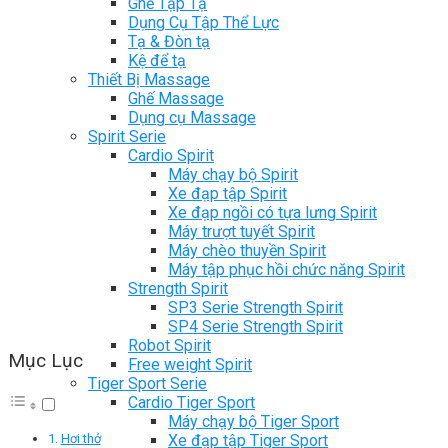
Ghế Tập Tạ
Dụng Cụ Tập Thể Lực
Tạ & Đòn tạ
Kệ để tạ
Thiết Bị Massage
Ghế Massage
Dụng cụ Massage
Spirit Serie
Cardio Spirit
Máy chạy bộ Spirit
Xe đạp tập Spirit
Xe đạp ngồi có tựa lưng Spirit
Máy trượt tuyết Spirit
Máy chèo thuyền Spirit
Máy tập phục hồi chức năng Spirit
Strength Spirit
SP3 Serie Strength Spirit
SP4 Serie Strength Spirit
Robot Spirit
Mục Lục
Free weight Spirit
Tiger Sport Serie
Cardio Tiger Sport
Máy chạy bộ Tiger Sport
Xe đạp tập Tiger Sport
Hơi thở