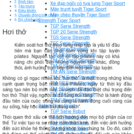
Định tâm
Xe đạp ngồi có tựa lưng Tiger Sport
Tập trung
Máy trượt tuyết Tiger Sport
Điều khiển
Máy chèo thuyền Tiger Sport
Chuyển động trôi chảy
Độ chính xác
Strength Tiger Sport
TGP Serie Strength
Hơi thở
TGP 20 Serie Strength
TGS Serie Strength
TGF Serie Strength
Kiểm soát hơi thở theo từng nhịp tập là yếu tố đầu
TM Serie Strength
tiên mà bạn cần phải nắm vững khi tập luyện
TM-FB Serie Strength
pilates. Nguyên tắc cốt lõi tập pilates này có khả
TM-FD Serie Strength
năng chi phối đến những nguyên tắc khác, đồng
TM-C Serie Strength
thời, ảnh hưởng trực tiếp đến hiệu quả tập luyện.
TM-AN Serie Strength
TM-FH Serie Strength
Không có gì ngạc nhiên khi “hơi thở” là một trong những khía
TM-FS Serie Strength
cạnh quan trọng bậc nhất của Pilates, ngay từ thời kỳ đầu
TM-FD Serie Strength
sáng tạo nên bộ môn này, Joseph đã đặc biệt chú trọng đến
TM-FM Serie Strengh
hơi thở.
Thật vậy, người ta đã từng nói rằng: “Thở là hành động
TM-F Serie Strength
đầu tiên của cuộc sống và cũng là hành động cuối cùng của
Robot Tiger Sport
sự sống, hãy học cách thở đúng cách”.
TGP Serie Robot
TM-C Robot Serie
Thói quen thở xấu có thể ảnh hưởng đến mọi bộ phận của cơ
TM-H Robot Serie
thể. Từ việc tạo ra sự nhạy cảm thần kinh, đến việc ảnh hưởng
TM-G Robot Serie
đến sức khỏe hệ thống xương khớp của chúng ta. Do đó, cách