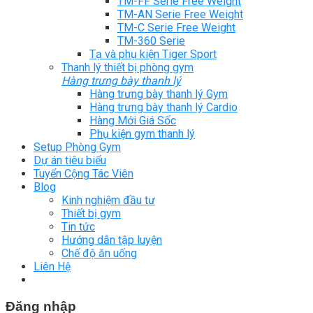
TM-FF Serie Free Weight
TM-AN Serie Free Weight
TM-C Serie Free Weight
TM-360 Serie
Tạ và phụ kiện Tiger Sport
Thanh lý thiết bị phòng gym
Hàng trưng bày thanh lý
Hàng trưng bày thanh lý Gym
Hàng trưng bày thanh lý Cardio
Hàng Mới Giá Sốc
Phụ kiện gym thanh lý
Setup Phòng Gym
Dự án tiêu biểu
Tuyển Cộng Tác Viên
Blog
Kinh nghiệm đầu tư
Thiết bị gym
Tin tức
Hướng dẫn tập luyện
Chế độ ăn uống
Liên Hệ
Đăng nhập