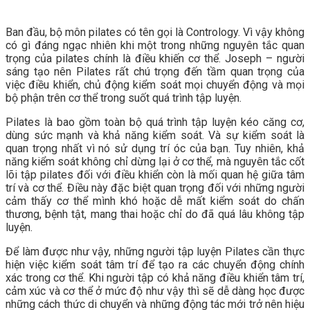
Ban đầu, bộ môn pilates có tên gọi là Contrology. Vì vậy không
có gì đáng ngạc nhiên khi một trong những nguyên tắc quan
trọng của pilates chính là điều khiến cơ thể.
Joseph – người
sáng tạo nên Pilates rất chú trọng đến tầm quan trọng của
việc điều khiển, chủ động kiểm soát mọi chuyển động và mọi
bộ phận trên cơ thể trong suốt quá trình tập luyện.
Pilates là bao gồm toàn bộ quá trình tập luyện kéo căng cơ,
dùng sức mạnh và khả năng kiểm soát. Và sự kiểm soát là
quan trọng nhất vì nó sử dụng trí óc của bạn. Tuy nhiên, khả
năng kiểm soát không chỉ dừng lại ở cơ thể, mà nguyên tắc cốt
lõi tập pilates đối với điều khiển còn là mối quan hệ giữa tâm
trí và cơ thể.
Điều này đặc biệt quan trọng đối với những người
cảm thấy cơ thể mình khó hoặc dễ mất kiểm soát do chấn
thương, bệnh tật, mang thai hoặc chỉ do đã quá lâu không tập
luyện.
Để làm được như vậy, những người tập luyện Pilates cần thực
hiện việc kiểm soát tâm trí để tạo ra các chuyển động chính
xác trong cơ thể. Khi người tập có khả năng điều khiển tâm trí,
cảm xúc và cơ thể ở mức độ như vậy thì sẽ dễ dàng học được
những cách thức di chuyển và những động tác mới trở nên hiệu