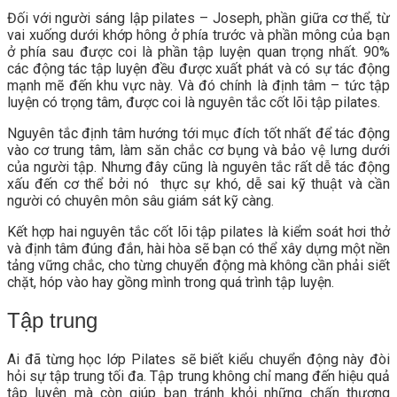
Đối với người sáng lập pilates – Joseph, phần giữa cơ thể, từ
vai xuống dưới khớp hông ở phía trước và phần mông của bạn
ở phía sau được coi là phần tập luyện quan trọng nhất. 90%
các động tác tập luyện đều được xuất phát và có sự tác động
mạnh mẽ đến khu vực này. Và đó chính là định tâm – tức tập
luyện có trọng tâm, được coi là nguyên tắc cốt lõi tập pilates.
Nguyên tắc định tâm hướng tới mục đích tốt nhất để tác động
vào cơ trung tâm, làm săn chắc cơ bụng và bảo vệ lưng dưới
của người tập. Nhưng đây cũng là nguyên tắc rất dễ tác động
xấu đến cơ thể bởi nó thực sự khó, dễ sai kỹ thuật và cần
người có chuyên môn sâu giám sát kỹ càng.
Kết hợp hai nguyên tắc cốt lõi tập pilates là kiểm soát hơi thở
và định tâm đúng đắn, hài hòa sẽ bạn có thể xây dựng một nền
tảng vững chắc, cho từng chuyển động mà không cần phải siết
chặt, hóp vào hay gồng mình trong quá trình tập luyện.
Tập trung
Ai đã từng học lớp Pilates sẽ biết kiểu chuyển động này đòi
hỏi sự tập trung tối đa. Tập trung không chỉ mang đến hiệu quả
tập luyện mà còn giúp bạn tránh khỏi những chấn thương