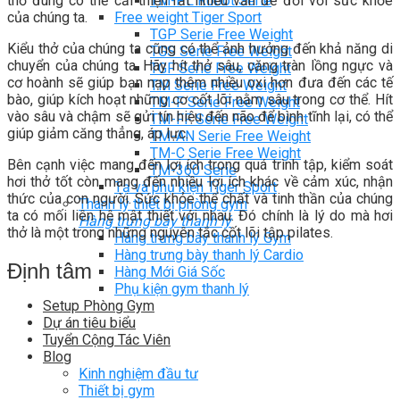
TM-PL Robot Serie
thở đúng có thể cải thiện rất nhiều vấn đề đối với sức khỏe
Free weight Tiger Sport
của chúng ta.
TGP Serie Free Weight
Kiểu thở của chúng ta cũng có thể ảnh hưởng đến khả năng di
TGS Serie Free Weight
chuyển của chúng ta. Hãy hít thở sâu, căng tràn lồng ngực và
TGF Serie Free Weight
cơ hoành sẽ giúp bạn nạp thêm nhiều oxi hơn đưa đến các tế
TM Serie Free Weight
bào, giúp kích hoạt những cơ cốt lõi nằm sâu trong cơ thể. Hít
TM-F Serie Free Weight
vào sâu và chậm sẽ gửi tín hiệu đến não để bình tĩnh lại, có thể
TM-FF Serie Free Weight
giúp giảm căng thẳng, áp lực.
TM-AN Serie Free Weight
TM-C Serie Free Weight
Bên cạnh việc mang đến lợi ích trong quá trình tập, kiểm soát
TM-360 Serie
hơi thở tốt còn mang đến nhiều lợi ích khác về cảm xúc, nhận
Tạ và phụ kiện Tiger Sport
thức của con người.
Sức khỏe thể chất và tinh thần của chúng
Thanh lý thiết bị phòng gym
ta có mối liên hệ mật thiết với nhau. Đó chính là lý do mà hơi
Hàng trưng bày thanh lý
thở là một trong những nguyên tắc cốt lõi tập pilates.
Hàng trưng bày thanh lý Gym
Hàng trưng bày thanh lý Cardio
Định tâm
Hàng Mới Giá Sốc
Phụ kiện gym thanh lý
Setup Phòng Gym
Dự án tiêu biểu
Tuyển Cộng Tác Viên
Blog
Kinh nghiệm đầu tư
Thiết bị gym