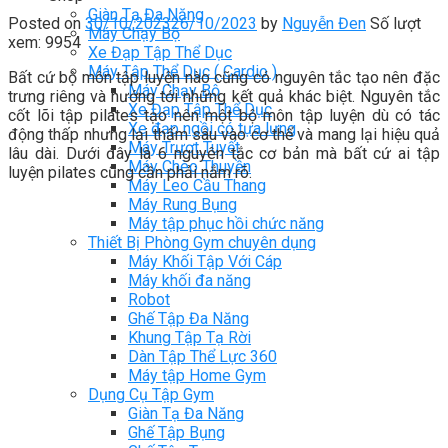
Giàn Tạ Đa Năng
Posted on
30/10/2023
26/10/2023
by
Nguyễn Đen
Số lượt
Máy Chạy Bộ
xem: 9954
Xe Đạp Tập Thể Dục
Máy Tập Thể Dục ( Cardio )
Bất cứ bộ môn tập luyện nào cũng có nguyên tắc tạo nên đặc
Máy Chạy Bộ
trưng riêng và hướng tới những kết quả khác biệt. Nguyên tắc
Xe Đạp Tập Thể Dục
cốt lõi tập pilates tạo nên một bộ môn tập luyện dù có tác
Xe đạp ngồi có tựa lưng
động thấp nhưng lại thấm sâu vào cơ thể và mang lại hiệu quả
Máy Trượt Tuyết
lâu dài. Dưới đây là 6 nguyên tắc cơ bản mà bất cứ ai tập
Máy Chèo Thuyền
luyện pilates cũng cần phải nắm rõ.
Máy Leo Cầu Thang
Máy Rung Bụng
Máy tập phục hồi chức năng
Thiết Bị Phòng Gym chuyên dụng
Máy Khối Tập Với Cáp
Máy khối đa năng
Robot
Ghế Tập Đa Năng
Khung Tập Tạ Rời
Dàn Tập Thể Lực 360
Máy tập Home Gym
Dụng Cụ Tập Gym
Giàn Tạ Đa Năng
Ghế Tập Bụng