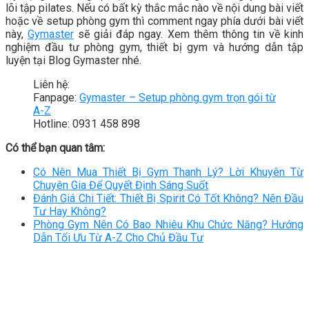
lõi tập pilates. Nếu có bất kỳ thắc mắc nào về nội dung bài viết
hoặc về setup phòng gym thì comment ngay phía dưới bài viết
này,
Gymaster
sẽ giải đáp ngay. Xem thêm thông tin về kinh
nghiệm đầu tư phòng gym, thiết bị gym và hướng dẫn tập
luyện tại Blog Gymaster nhé.
Liên hệ:
Fanpage:
Gymaster – Setup phòng gym trọn gói từ
A-Z
Hotline: 0931 458 898
Có thể bạn quan tâm:
Có Nên Mua Thiết Bị Gym Thanh Lý? Lời Khuyên Từ
Chuyên Gia Để Quyết Định Sáng Suốt
Đánh Giá Chi Tiết: Thiết Bị Spirit Có Tốt Không? Nên Đầu
Tư Hay Không?
Phòng Gym Nên Có Bao Nhiêu Khu Chức Năng? Hướng
Dẫn Tối Ưu Từ A-Z Cho Chủ Đầu Tư