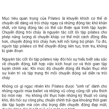
Mục tiêu quan trọng của Pilates là khuyến khích cơ thể di
chuyển dễ dàng và trôi chảy ngay cả những động tác khó khăn
nhất, với từng động tác có thể cải thiện quá trình tập luyện.
Chuyển động trôi chảy là nguyên tắc cốt lõi tập pilates cho
phép năng lượng di chuyển khắp cơ thể một cách đồng đều
hơn, chuyển động trôi chảy hơn, kết nối từng bộ phận. Từ đó,
người tập pilates có thể chuyển động liên tục, trơn tru, không
bị gián đoạn.
Nguyên tắc cốt lõi tập pilates này đòi hỏi sự hiểu biết sâu sắc
về chuyển động, kết hợp việc kích hoạt cơ và thời gian tập
luyện chính xác. Khi mức độ chuyển động đã thuần thục nhờ
sự kiên trì và tập trung thì mỗi chuyển động sẽ diễn ra trôi
chảy.
Không có gì ngạc nhiên khi Pilates được “sinh ra” dành cho
những người múa ballet và những vũ công cũng rất yêu thích
bộ môn này . Họ không chỉ thực hiện những kỹ thuật vô cùng
khó, đòi hỏi sự công phu, chuẩn chỉnh trải qua khoảng thời gian
dài tập luyện mà còn chú trọng đến chuyển động đẹp mắt,