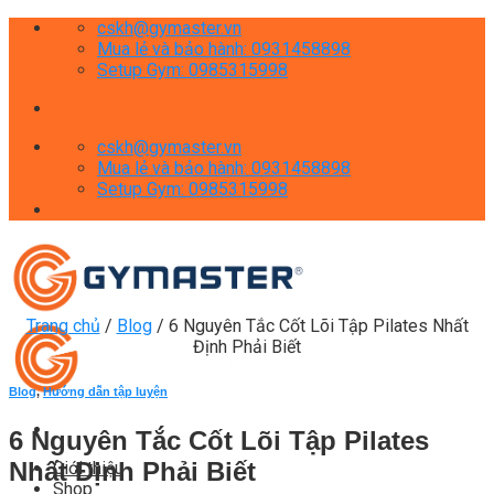
Skip
cskh@gymaster.vn
to
Mua lẻ và bảo hành: 0931458898
content
Setup Gym: 0985315998
cskh@gymaster.vn
Mua lẻ và bảo hành: 0931458898
Setup Gym: 0985315998
Trang chủ
/
Blog
/
6 Nguyên Tắc Cốt Lõi Tập Pilates Nhất
Định Phải Biết
Blog
,
Hướng dẫn tập luyện
6 Nguyên Tắc Cốt Lõi Tập Pilates
Nhất Định Phải Biết
Giới thiệu
Shop