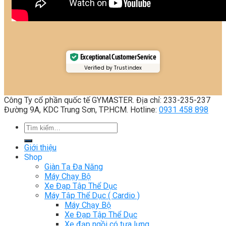
Exceptional Customer Service
Verified by Trustindex
Công Ty cổ phần quốc tế GYMASTER. Địa chỉ: 233-235-237
Đường 9A, KDC Trung Sơn, TP.HCM. Hotline:
0931 458 898
Tìm
kiếm:
Giới thiệu
Shop
Giàn Tạ Đa Năng
Máy Chạy Bộ
Xe Đạp Tập Thể Dục
Máy Tập Thể Dục ( Cardio )
Máy Chạy Bộ
Xe Đạp Tập Thể Dục
Xe đạp ngồi có tựa lưng