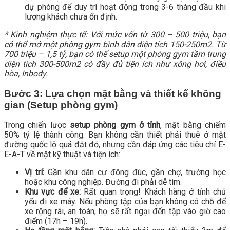
dự phòng để duy trì hoạt động trong 3-6 tháng đầu khi
lượng khách chưa ổn định.
* Kinh nghiệm thực tế: Với mức vốn từ 300 – 500 triệu, bạn
có thể mở một phòng gym bình dân diện tích 150-250m2. Từ
700 triệu – 1,5 tỷ, bạn có thể setup một phòng gym tầm trung
diện tích 300-500m2 có đầy đủ tiện ích như xông hơi, điều
hòa, Inbody.
Bước 3: Lựa chọn mặt bằng và thiết kế không
gian (Setup phòng gym)
Trong chiến lược
setup phòng gym ở tỉnh
, mặt bằng chiếm
50% tỷ lệ thành công. Bạn không cần thiết phải thuê ở mặt
đường quốc lộ quá đắt đỏ, nhưng cần đáp ứng các tiêu chí E-
E-A-T về mặt kỹ thuật và tiện ích:
Vị trí:
Gần khu dân cư đông đúc, gần chợ, trường học
hoặc khu công nghiệp. Đường đi phải dễ tìm.
Khu vực để xe:
Rất quan trọng! Khách hàng ở tỉnh chủ
yếu đi xe máy. Nếu phòng tập của bạn không có chỗ để
xe rộng rãi, an toàn, họ sẽ rất ngại đến tập vào giờ cao
điểm (17h – 19h).