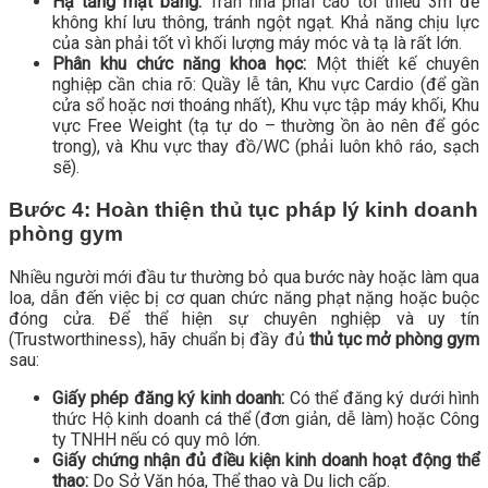
Hạ tầng mặt bằng:
Trần nhà phải cao tối thiểu 3m để
không khí lưu thông, tránh ngột ngạt. Khả năng chịu lực
của sàn phải tốt vì khối lượng máy móc và tạ là rất lớn.
Phân khu chức năng khoa học:
Một thiết kế chuyên
nghiệp cần chia rõ: Quầy lễ tân, Khu vực Cardio (để gần
cửa sổ hoặc nơi thoáng nhất), Khu vực tập máy khối, Khu
vực Free Weight (tạ tự do – thường ồn ào nên để góc
trong), và Khu vực thay đồ/WC (phải luôn khô ráo, sạch
sẽ).
Bước 4: Hoàn thiện thủ tục pháp lý kinh doanh
phòng gym
Nhiều người mới đầu tư thường bỏ qua bước này hoặc làm qua
loa, dẫn đến việc bị cơ quan chức năng phạt nặng hoặc buộc
đóng cửa. Để thể hiện sự chuyên nghiệp và uy tín
(Trustworthiness), hãy chuẩn bị đầy đủ
thủ tục mở phòng gym
sau:
Giấy phép đăng ký kinh doanh:
Có thể đăng ký dưới hình
thức Hộ kinh doanh cá thể (đơn giản, dễ làm) hoặc Công
ty TNHH nếu có quy mô lớn.
Giấy chứng nhận đủ điều kiện kinh doanh hoạt động thể
thao:
Do Sở Văn hóa, Thể thao và Du lịch cấp.