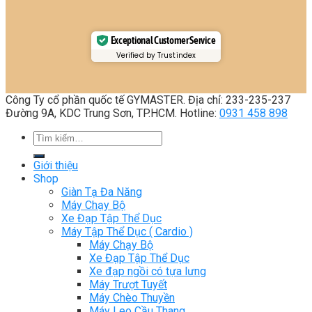
Exceptional Customer Service
Verified by Trustindex
Công Ty cổ phần quốc tế GYMASTER. Địa chỉ: 233-235-237
Đường 9A, KDC Trung Sơn, TP.HCM. Hotline:
0931 458 898
Tìm
kiếm:
Giới thiệu
Shop
Giàn Tạ Đa Năng
Máy Chạy Bộ
Xe Đạp Tập Thể Dục
Máy Tập Thể Dục ( Cardio )
Máy Chạy Bộ
Xe Đạp Tập Thể Dục
Xe đạp ngồi có tựa lưng
Máy Trượt Tuyết
Máy Chèo Thuyền
Máy Leo Cầu Thang