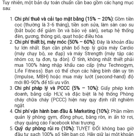
Tuy nhiên, một bản dự toán chuẩn cần bao gồm các hạng mục
sau:
Chi phí thuê và cải tạo mặt bằng (15% – 20%):
Gồm tiền
cọc (thường là 3-6 tháng), tiền sơn sửa, làm sàn cao su
(bắt buộc để giảm ồn và bảo vệ sàn), setup hệ thống
đèn, gương, thông gió, quạt hoặc điều hòa.
Chi phí thiết bị, máy móc (50% – 60%):
Đây là khoản đầu
tư lớn nhất. Bạn cần phân bổ hợp lý giữa máy Cardio
(máy chạy bộ, xe đạp) và máy Strength (máy tập các
nhóm cơ, tạ đơn, tạ đòn). Ở tỉnh, không nhất thiết phải
mua 100% hàng nhập khẩu cao cấp (như Technogym,
Life Fitness). Bạn có thể chọn các hãng bình dân uy tín
(Impulse, MBH) hoặc mua máy lướt (second-hand) độ
mới 80-90% để tối ưu vốn.
Chi phí pháp lý và PCCC (5% – 10%):
Giấy phép kinh
doanh, bằng cấp HLV, và đặc biệt là hệ thống Phòng
cháy chữa cháy (PCCC) hiện nay quy định rất nghiêm
ngặt.
Chi phí vận hành ban đầu & Marketing (10%):
Phần mềm
quản lý phòng gym, đồng phục, băng rôn, in ấn tờ rơi,
chạy quảng cáo Facebook khai trương.
Quỹ dự phòng rủi ro (10%):
TUYỆT ĐỐI không bao giờ
đầu tư sạch 100% số tiền bạn có. Hãy giữ lại một khoản