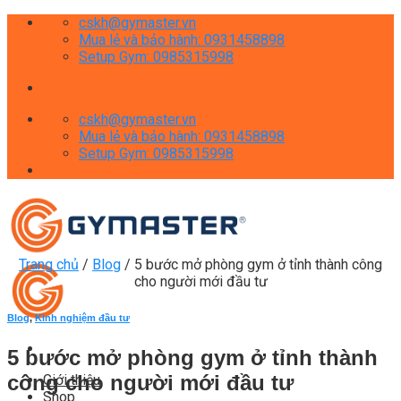
Skip
cskh@gymaster.vn
to
Mua lẻ và bảo hành: 0931458898
content
Setup Gym: 0985315998
cskh@gymaster.vn
Mua lẻ và bảo hành: 0931458898
Setup Gym: 0985315998
Trang chủ
/
Blog
/
5 bước mở phòng gym ở tỉnh thành công
cho người mới đầu tư
Blog
,
Kinh nghiệm đầu tư
5 bước mở phòng gym ở tỉnh thành
công cho người mới đầu tư
Giới thiệu
Shop