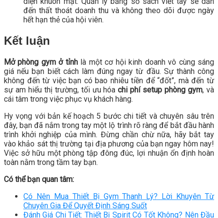
diện khuôn mặt. Quản lý bằng sổ sách viết tay sẽ dẫn
đến thất thoát doanh thu và không theo dõi được ngày
hết hạn thẻ của hội viên.
Kết luận
Mở phòng gym ở tỉnh
là một cơ hội kinh doanh vô cùng sáng
giá nếu bạn biết cách làm đúng ngay từ đầu. Sự thành công
không đến từ việc bạn có bao nhiêu tiền để “đốt”, mà đến từ
sự am hiểu thị trường, tối ưu hóa
chi phí setup phòng gym
, và
cái tâm trong việc phục vụ khách hàng.
Hy vọng với bản kế hoạch 5 bước chi tiết và chuyên sâu trên
đây, bạn đã nắm trong tay một lộ trình rõ ràng để bắt đầu hành
trình khởi nghiệp của mình. Đừng chần chừ nữa, hãy bắt tay
vào khảo sát thị trường tại địa phương của bạn ngay hôm nay!
Việc sở hữu một phòng tập đông đúc, lợi nhuận ổn định hoàn
toàn nằm trong tầm tay bạn.
Có thể bạn quan tâm:
Có Nên Mua Thiết Bị Gym Thanh Lý? Lời Khuyên Từ
Chuyên Gia Để Quyết Định Sáng Suốt
Đánh Giá Chi Tiết: Thiết Bị Spirit Có Tốt Không? Nên Đầu