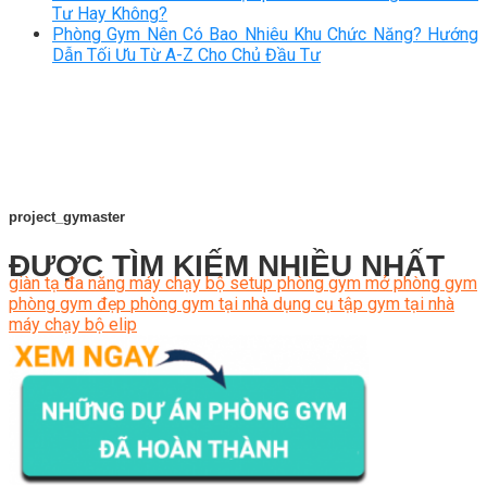
Tư Hay Không?
Phòng Gym Nên Có Bao Nhiêu Khu Chức Năng? Hướng
Dẫn Tối Ưu Từ A-Z Cho Chủ Đầu Tư
project_gymaster
ĐƯỢC TÌM KIẾM NHIỀU NHẤT
giàn tạ đa năng
máy chạy bộ
setup phòng gym
mở phòng gym
phòng gym đẹp
phòng gym tại nhà
dụng cụ tập gym tại nhà
máy chạy bộ elip