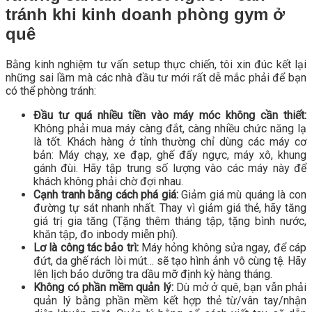
tránh khi kinh doanh phòng gym ở
quê
Bằng kinh nghiệm tư vấn setup thực chiến, tôi xin đúc kết lại
những sai lầm mà các nhà đầu tư mới rất dễ mắc phải để bạn
có thể phòng tránh:
Đầu tư quá nhiều tiền vào máy móc không cần thiết:
Không phải mua máy càng đắt, càng nhiều chức năng lạ
là tốt. Khách hàng ở tỉnh thường chỉ dùng các máy cơ
bản: Máy chạy, xe đạp, ghế đẩy ngực, máy xô, khung
gánh đùi. Hãy tập trung số lượng vào các máy này để
khách không phải chờ đợi nhau.
Cạnh tranh bằng cách phá giá:
Giảm giá mù quáng là con
đường tự sát nhanh nhất. Thay vì giảm giá thẻ, hãy tăng
giá trị gia tăng (Tặng thêm tháng tập, tặng bình nước,
khăn tập, đo inbody miễn phí).
Lơ là công tác bảo trì:
Máy hỏng không sửa ngay, để cáp
đứt, da ghế rách lòi mút… sẽ tạo hình ảnh vô cùng tệ. Hãy
lên lịch bảo dưỡng tra dầu mỡ định kỳ hàng tháng.
Không có phần mềm quản lý:
Dù mở ở quê, bạn vẫn phải
quản lý bằng phần mềm kết hợp thẻ từ/vân tay/nhận