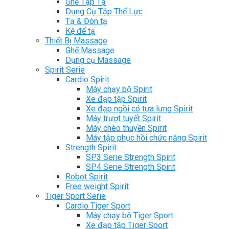
Ghế Tập Tạ
Dụng Cụ Tập Thể Lực
Tạ & Đòn tạ
Kệ để tạ
Thiết Bị Massage
Ghế Massage
Dụng cụ Massage
Spirit Serie
Cardio Spirit
Máy chạy bộ Spirit
Xe đạp tập Spirit
Xe đạp ngồi có tựa lưng Spirit
Máy trượt tuyết Spirit
Máy chèo thuyền Spirit
Máy tập phục hồi chức năng Spirit
Strength Spirit
SP3 Serie Strength Spirit
SP4 Serie Strength Spirit
Robot Spirit
Free weight Spirit
Tiger Sport Serie
Cardio Tiger Sport
Máy chạy bộ Tiger Sport
Xe đạp tập Tiger Sport