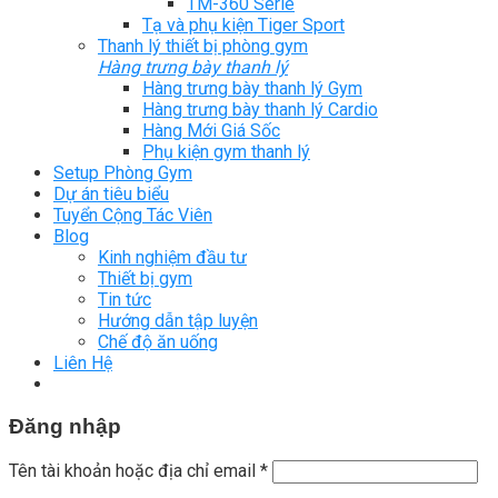
TM-360 Serie
Tạ và phụ kiện Tiger Sport
Thanh lý thiết bị phòng gym
Hàng trưng bày thanh lý
Hàng trưng bày thanh lý Gym
Hàng trưng bày thanh lý Cardio
Hàng Mới Giá Sốc
Phụ kiện gym thanh lý
Setup Phòng Gym
Dự án tiêu biểu
Tuyển Cộng Tác Viên
Blog
Kinh nghiệm đầu tư
Thiết bị gym
Tin tức
Hướng dẫn tập luyện
Chế độ ăn uống
Liên Hệ
Đăng nhập
Tên tài khoản hoặc địa chỉ email
*