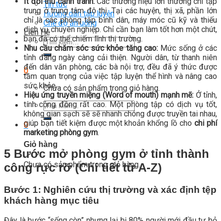
Ít đối thủ cạnh tranh:
Các thương hiệu lớn thường chỉ tập
Tin tức
trung ở trung tâm đô thị. Tại các huyện, thị xã, phần lớn
Hướng dẫn tập luyện
chỉ là các phòng tập bình dân, máy móc cũ kỹ và thiếu
Chế độ ăn uống
dịch vụ chuyên nghiệp. Chỉ cần bạn làm tốt hơn một chút,
Liên Hệ
bạn đã có thể chiếm lĩnh thị trường.
Tìm
Nhu cầu chăm sóc sức khỏe tăng cao:
Mức sống ở các
kiếm:
tỉnh đang ngày càng cải thiện. Người dân, từ thanh niên
đến dân văn phòng, các bà nội trợ, đều đã ý thức được
0
tầm quan trọng của việc tập luyện thể hình và nâng cao
sức khỏe.
Chưa có sản phẩm trong giỏ hàng.
Hiệu ứng truyền miệng (Word of mouth) mạnh mẽ:
Ở tỉnh,
tính cộng đồng rất cao. Một phòng tập có dịch vụ tốt,
Tìm
không gian sạch sẽ sẽ nhanh chóng được truyền tai nhau,
kiếm:
giúp bạn tiết kiệm được một khoản khổng lồ cho
chi phí
0
marketing phòng gym
.
Giỏ hàng
5 Bước mở phòng gym ở tỉnh thành
Chưa có sản phẩm trong giỏ hàng.
công rực rỡ (Chi tiết từ A-Z)
Bước 1: Nghiên cứu thị trường và xác định tệp
khách hàng mục tiêu
Đây là bước “sống còn” nhưng lại bị 80% người mới đầu tư bỏ