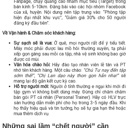
Fanpage, chạy quảng cáo nhắm mục tiêu (Target) trong
bán kính 5-10km. Đăng bài vào các hội nhóm Facebook
của xã, huyện. Nội dung nên tập trung vào: “Phòng tập
hiện đại nhất khu vực”, “Giảm giá 30% cho 50 người
đăng ký đầu tiên”.
Về Vận hành & Chăm sóc khách hàng:
Sự sạch sẽ là vua:
Ở quê, mọi người rất để ý tiểu tiết.
Máy móc phải được lau mồ hôi thường xuyên, tạ phải
xếp gọn gàng sau mỗi ca tập, nhà vệ sinh không bao giờ
được có mùi.
Văn hóa chào hỏi:
Hãy đào tạo nhân viên lễ tân và PT
nhớ tên khách hàng. Một câu chào:
“Chú Tư nay đến tập
sớm thế!”, “Chị Lan dạo này thon gọn hẳn nha!”
sẽ
mang lại độ gắn kết cực kỳ cao.
Hỗ trợ người mới:
Người ở tỉnh thường e ngại khi mới đi
tập gym vì không biết dùng máy. Đừng chỉ chăm chăm
bán gói PT cá nhân (Personal Trainer). Hãy có HLV trực
sàn hướng dẫn miễn phí cho họ trong 3-5 ngày đầu. Khi
họ thấy hiệu quả và tin tưởng, họ sẽ tự gia hạn thẻ hoặc
mua thêm dịch vụ.
Những sai lầm “chết người” cần