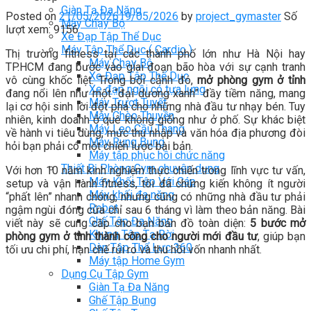
Giàn Tạ Đa Năng
Posted on
21/05/2026
19/05/2026
by
project_gymaster
Số
Máy Chạy Bộ
lượt xem: 9156
Xe Đạp Tập Thể Dục
Máy Tập Thể Dục ( Cardio )
Thị trường fitness tại các thành phố lớn như Hà Nội hay
Máy Chạy Bộ
TP.HCM đang bước vào giai đoạn bão hòa với sự cạnh tranh
Xe Đạp Tập Thể Dục
vô cùng khốc liệt. Trong bối cảnh đó,
mở phòng gym ở tỉnh
Xe đạp ngồi có tựa lưng
đang nổi lên như một “đại dương xanh” đầy tiềm năng, mang
Máy Trượt Tuyết
lại cơ hội sinh lời đột phá cho những nhà đầu tư nhạy bén. Tuy
Máy Chèo Thuyền
nhiên, kinh doanh ở quê không giống như ở phố. Sự khác biệt
Máy Leo Cầu Thang
về hành vi tiêu dùng, mức thu nhập và văn hóa địa phương đòi
Máy Rung Bụng
hỏi bạn phải có một chiến lược bài bản.
Máy tập phục hồi chức năng
Thiết Bị Phòng Gym chuyên dụng
Với hơn 10 năm kinh nghiệm thực chiến trong lĩnh vực tư vấn,
Máy Khối Tập Với Cáp
setup và vận hành fitness, tôi đã chứng kiến không ít người
Máy khối đa năng
“phất lên” nhanh chóng, nhưng cũng có những nhà đầu tư phải
Robot
ngậm ngùi đóng cửa chỉ sau 6 tháng vì làm theo bản năng. Bài
Ghế Tập Đa Năng
viết này sẽ cung cấp cho bạn bản đồ toàn diện:
5 bước mở
Khung Tập Tạ Rời
phòng gym ở tỉnh thành công cho người mới đầu tư
, giúp bạn
Dàn Tập Thể Lực 360
tối ưu chi phí, hạn chế rủi ro và thu hồi vốn nhanh nhất.
Máy tập Home Gym
Dụng Cụ Tập Gym
Giàn Tạ Đa Năng
Ghế Tập Bụng