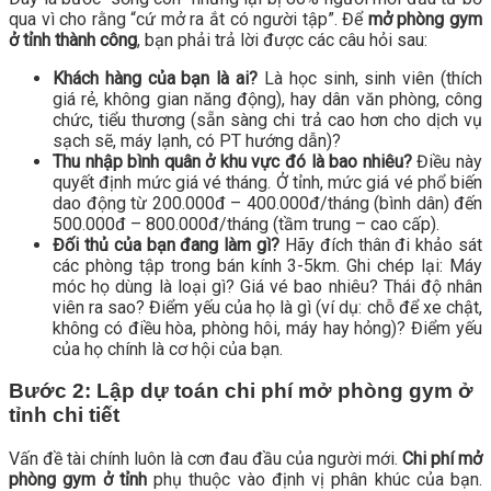
qua vì cho rằng “cứ mở ra ắt có người tập”. Để
mở phòng gym
ở tỉnh thành công
, bạn phải trả lời được các câu hỏi sau:
Khách hàng của bạn là ai?
Là học sinh, sinh viên (thích
giá rẻ, không gian năng động), hay dân văn phòng, công
chức, tiểu thương (sẵn sàng chi trả cao hơn cho dịch vụ
sạch sẽ, máy lạnh, có PT hướng dẫn)?
Thu nhập bình quân ở khu vực đó là bao nhiêu?
Điều này
quyết định mức giá vé tháng. Ở tỉnh, mức giá vé phổ biến
dao động từ 200.000đ – 400.000đ/tháng (bình dân) đến
500.000đ – 800.000đ/tháng (tầm trung – cao cấp).
Đối thủ của bạn đang làm gì?
Hãy đích thân đi khảo sát
các phòng tập trong bán kính 3-5km. Ghi chép lại: Máy
móc họ dùng là loại gì? Giá vé bao nhiêu? Thái độ nhân
viên ra sao? Điểm yếu của họ là gì (ví dụ: chỗ để xe chật,
không có điều hòa, phòng hôi, máy hay hỏng)? Điểm yếu
của họ chính là cơ hội của bạn.
Bước 2: Lập dự toán chi phí mở phòng gym ở
tỉnh chi tiết
Vấn đề tài chính luôn là cơn đau đầu của người mới.
Chi phí mở
phòng gym ở tỉnh
phụ thuộc vào định vị phân khúc của bạn.