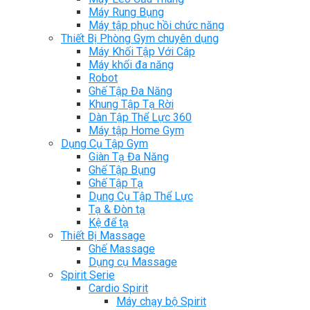
Máy Rung Bụng
Máy tập phục hồi chức năng
Thiết Bị Phòng Gym chuyên dụng
Máy Khối Tập Với Cáp
Máy khối đa năng
Robot
Ghế Tập Đa Năng
Khung Tập Tạ Rời
Dàn Tập Thể Lực 360
Máy tập Home Gym
Dụng Cụ Tập Gym
Giàn Tạ Đa Năng
Ghế Tập Bụng
Ghế Tập Tạ
Dụng Cụ Tập Thể Lực
Tạ & Đòn tạ
Kệ để tạ
Thiết Bị Massage
Ghế Massage
Dụng cụ Massage
Spirit Serie
Cardio Spirit
Máy chạy bộ Spirit