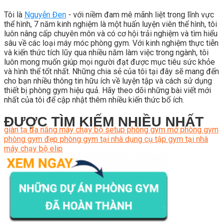
Tôi là
Nguyễn Đen
- với niềm đam mê mãnh liệt trong lĩnh vực
thể hình, 7 năm kinh nghiệm là một huấn luyện viên thể hình, tôi
luôn nâng cấp chuyên môn và có cơ hội trải nghiệm và tìm hiểu
sâu về các loại máy móc phòng gym. Với kinh nghiệm thực tiễn
và kiến thức tích lũy qua nhiều năm làm việc trong ngành, tôi
luôn mong muốn giúp mọi người đạt được mục tiêu sức khỏe
và hình thể tốt nhất. Những chia sẻ của tôi tại đây sẽ mang đến
cho bạn nhiều thông tin hữu ích về luyện tập và cách sử dụng
thiết bị phòng gym hiệu quả. Hãy theo dõi những bài viết mới
nhất của tôi để cập nhật thêm nhiều kiến thức bổ ích.
ĐƯỢC TÌM KIẾM NHIỀU NHẤT
giàn tạ đa năng
máy chạy bộ
setup phòng gym
mở phòng gym
phòng gym đẹp
phòng gym tại nhà
dụng cụ tập gym tại nhà
máy chạy bộ elip