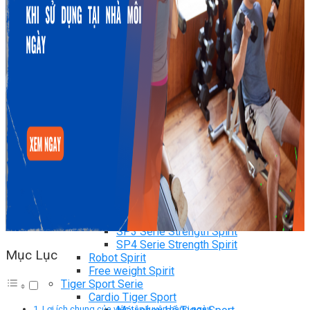
Ghế Tập Bụng
Ghế Tập Tạ
Dụng Cụ Tập Thể Lực
Tạ & Đòn tạ
Kệ để tạ
Thiết Bị Massage
Ghế Massage
Dụng cụ Massage
Spirit Serie
Cardio Spirit
Máy chạy bộ Spirit
Xe đạp tập Spirit
Xe đạp ngồi có tựa lưng Spirit
Máy trượt tuyết Spirit
Máy chèo thuyền Spirit
Máy tập phục hồi chức năng Spirit
Strength Spirit
SP3 Serie Strength Spirit
SP4 Serie Strength Spirit
Mục Lục
Robot Spirit
Free weight Spirit
Tiger Sport Serie
Cardio Tiger Sport
Lợi ích chung của việc tập luyện hàng ngày