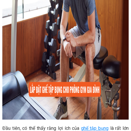
Thiết bị gym
Tin tức
Hướng dẫn tập luyện
Chế độ ăn uống
Liên Hệ
Tìm kiếm:
0
Chưa có sản phẩm trong giỏ hàng.
Tìm kiếm:
0
Đầu tiên, có thể thấy rằng lợi ích của
ghế tập bụng
là rất lớn