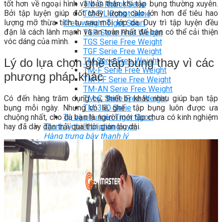
tốt hơn về ngoại hình và bản thân khi tập bụng thường xuyên.
TM-G Robot Serie
Bởi tập luyện giúp đốt cháy lượng calo lớn hơn để tiêu hao
TM-PL Robot Serie
lượng mỡ thừa tích tụ sau mỗi lớp da. Duy trì tập luyện đều
Free weight Tiger Sport
đặn là cách lành mạnh và an toàn nhất để bạn có thể cải thiện
TGP Serie Free Weight
vóc dáng của mình.
TGS Serie Free Weight
TGF Serie Free Weight
Lý do lựa chọn ghế tập bụng thay vì các
TM Serie Free Weight
TM-F Serie Free Weight
phương pháp khác
TM-FF Serie Free Weight
TM-AN Serie Free Weight
Có đến hàng trăm dụng cụ, thiết bị khác nhau giúp bạn tập
TM-C Serie Free Weight
bụng mỗi ngày. Nhưng có lẽ, ghế tập bụng luôn được ưa
TM-360 Serie
chuộng nhất, cho dù bạn là người mới tập chưa có kinh nghiệm
Tạ và phụ kiện Tiger Sport
hay đã dày dặn trải qua thời gian lâu dài.
Thanh lý thiết bị phòng gym
Hàng trưng bày thanh lý
Hàng trưng bày thanh lý Gym
Hàng trưng bày thanh lý Cardio
Hàng Mới Giá Sốc
Phụ kiện gym thanh lý
Setup Phòng Gym
Dự án tiêu biểu
Tuyển Cộng Tác Viên
Blog
Kinh nghiệm đầu tư