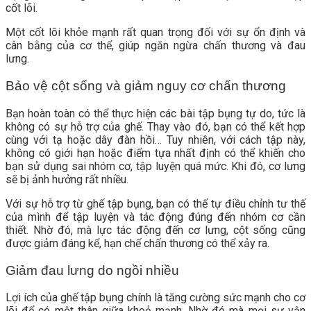
cốt lõi.
Một cốt lõi khỏe mạnh rất quan trọng đối với sự ổn định và
cân bằng của cơ thể, giúp ngăn ngừa chấn thương và đau
lưng.
Bảo vệ cột sống và giảm nguy cơ chấn thương
Bạn hoàn toàn có thể thực hiện các bài tập bụng tự do, tức là
không có sự hỗ trợ của ghế. Thay vào đó, bạn có thể kết hợp
cùng với tạ hoặc dây đàn hồi… Tuy nhiên, với cách tập này,
không có giới hạn hoặc điểm tựa nhất định có thể khiến cho
bạn sử dụng sai nhóm cơ, tập luyện quá mức. Khi đó, cơ lưng
sẽ bị ảnh hưởng rất nhiều.
Với sự hỗ trợ từ ghế tập bụng, bạn có thể tự điều chỉnh tư thế
của mình để tập luyện và tác động đúng đến nhóm cơ cần
thiết. Nhờ đó, mà lực tác động đến cơ lưng, cột sống cũng
được giảm đáng kể, hạn chế chấn thương có thể xảy ra.
Giảm đau lưng do ngồi nhiều
Lợi ích của ghế tập bụng chính là tăng cường sức mạnh cho cơ
lõi để có một thân giữa khoẻ mạnh. Nhờ đó mà mọi sự vận