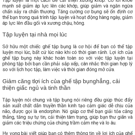
Tập luyện là một cách để cải thiện xương khớp. Cơ lõi khỏe
mạnh sẽ giảm áp lực lên các khớp, giúp giảm và ngăn ngừa
chấn xảy ra chấn thương. Tăng cường cơ bụng sẽ ổn định cơ
thể bạn trong quá trình tập luyện và hoạt động hàng ngày, giảm
áp lực lên đầu gối và xương chậu, hông.
Tập luyện tại nhà mọi lúc
Sở hữu một chiếc ghế tập bụng là cơ hội để bạn có thể tập
luyện mọi lúc, bất cứ lúc nào khi có thời gian rảnh. Lợi ích của
ghế tập bụng này khác hoàn toàn so với việc tập luyện tại
phòng tập bởi bạn cần phải sắp xếp, cân nhắc thời gian hợp lý
so với lịch học tập, làm việc và thời gian đóng mở cửa.
Giảm căng t
lợi ích của ghế tập bụng
hẳng, cải
thiện giấc ngủ và tinh thần
Tập luyện nói chung và tập bụng nói riêng đều giúp thúc đẩy
sản xuất chất dẫn truyền thần kinh tạo cảm giác dễ chịu của
não, được gọi là endorphin. Nó giúp cơ thể bạn giải tỏa căng
thẳng, tăng sự tự tin, cải thiện tâm trạng, giúp bạn thư giãn và
giảm các triệu chứng của chứng trầm cảm nhẹ và lo âu.
Hy vọng bài viết giúp bạn có thêm thông tin về lợi ích của ghế