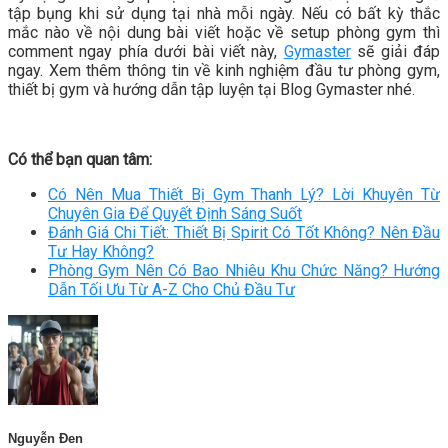
tập bụng khi sử dụng tại nhà mỗi ngày. Nếu có bất kỳ thắc
mắc nào về nội dung bài viết hoặc về setup phòng gym thì
comment ngay phía dưới bài viết này,
Gymaster
sẽ giải đáp
ngay. Xem thêm thông tin về kinh nghiệm đầu tư phòng gym,
thiết bị gym và hướng dẫn tập luyện tại Blog Gymaster nhé.
Có thể bạn quan tâm:
Có Nên Mua Thiết Bị Gym Thanh Lý? Lời Khuyên Từ
Chuyên Gia Để Quyết Định Sáng Suốt
Đánh Giá Chi Tiết: Thiết Bị Spirit Có Tốt Không? Nên Đầu
Tư Hay Không?
Phòng Gym Nên Có Bao Nhiêu Khu Chức Năng? Hướng
Dẫn Tối Ưu Từ A-Z Cho Chủ Đầu Tư
Nguyễn Đen