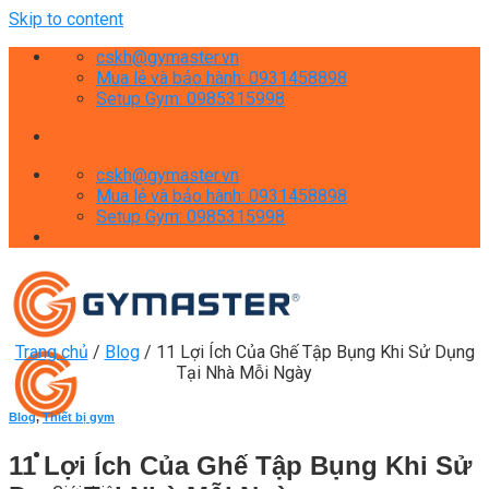
Skip to content
cskh@gymaster.vn
Mua lẻ và bảo hành: 0931458898
Setup Gym: 0985315998
cskh@gymaster.vn
Mua lẻ và bảo hành: 0931458898
Setup Gym: 0985315998
Trang chủ
/
Blog
/
11 Lợi Ích Của Ghế Tập Bụng Khi Sử Dụng
Tại Nhà Mỗi Ngày
Blog
,
Thiết bị gym
11 Lợi Ích Của Ghế Tập Bụng Khi Sử