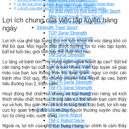
Máy chạy bộ Tiger Sport
Lý do lựa chọn ghế tập bụng thay vì các phương pháp khác
Xe đạp tập Tiger Sport
Lợi ích của ghế tập bụng khi sử dụng tại nhà mỗi ngày
Xe đạp ngồi có tựa lưng Tiger Sport
Máy trượt tuyết Tiger Sport
Lợi ích chung của việc tập luyện hàng
Máy chèo thuyền Tiger Sport
ngày
Strength Tiger Sport
TGP Serie Strength
TGP 20 Serie Strength
Lợi ích của ghế tập bụng đối với sức khoẻ và vóc dáng khó có
TGS Serie Strength
thể bỏ qua. Mọi người đều được hưởng lợi từ việc tập luyện,
TGF Serie Strength
bất kể tuổi tác, giới tính hay thể chất như nào.
TM Serie Strength
TM-FB Serie Strength
Lo lắng về bệnh tim? Hy vọng ngăn ngừa huyết áp cao? Bất kể
TM-FD Serie Strength
cân nặng hiện tại của bạn là bao nhiêu, việc tập luyện sẽ giúp
TM-C Serie Strength
máu của bạn lưu thông trơn tru, giúp giảm nguy cơ mắc các
TM-AN Serie Strength
bệnh như: Đột quỵ, hội chứng chuyển hóa, huyết áp cao, bệnh
TM-FH Serie Strength
tiểu đường loại 2, trầm cảm…
TM-FS Serie Strength
TM-FD Serie Strength
Hoạt động thể chất nói chung và tập bụng nói riêng sẽ kích
TM-FM Serie Strengh
thích nhiều chất hóa học trong não có thể khiến bạn cảm thấy
TM-F Serie Strength
vui vẻ hơn, thư giãn hơn và bớt lo lắng hơn. Đặc biệt, lợi ích này
Robot Tiger Sport
cực kỳ quan trọng đối với những người thường xuyên chịu áp
TGP Serie Robot
lực từ công việc, cuộc sống.
TM-C Robot Serie
Ngoài ra, lợi ích của ghế tập bụng mang lại chính là cảm thấy
TM-H Robot Serie