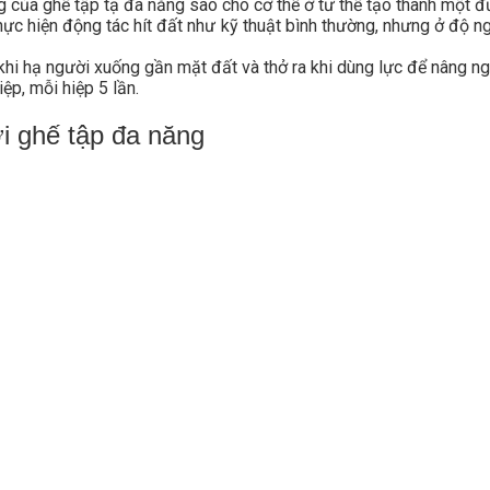
g của ghế tập tạ đa năng sao cho cơ thể ở tư thế tạo thành một 
thực hiện động tác hít đất như kỹ thuật bình thường, nhưng ở độ n
o khi hạ người xuống gần mặt đất và thở ra khi dùng lực để nâng ng
iệp, mỗi hiệp 5 lần.
ới ghế tập đa năng