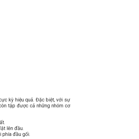
ực kỳ hiệu quả. Đặc biệt, với sự
í còn tập được cả những nhóm cơ
ất.
đặt lên đầu.
 phía đầu gối.