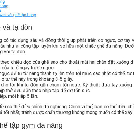
ụng
 cong
hế
wist với ghế tập bụng
 và tạ đòn
ng có tác dụng sâu và đồng thời giúp phát triển cơ ngực, cơ tay 
hầu như ai cũng tập luyện khi sở hữu một chiếc ghế đa năng. Dưới
g với tạ đòn.
 theo chiều dọc của ghế sao cho thoải mái hai chân đặt xuống đ
 của tạ ở ngay trước ngực.
ngực để từ từ nâng thanh tạ lên trên tới mức cao nhất có thể, tư 
 ở tư thế này trong khoảng 3-5 giây.
 cho tới khi tạ đòn gần chạm tới ngực. Kỹ thuật đưa tay xuống
ịp thở đều đặn theo nhịp tập để đỡ tốn sức.
ệp, mỗi hiệp 5 lần.
ều có thể điều chỉnh độ nghiêng. Chính vì thế, bạn có thể điều c
uả tốt nhất, tránh được chấn thương không mong muốn có thể xảy 
ghế tập gym đa năng