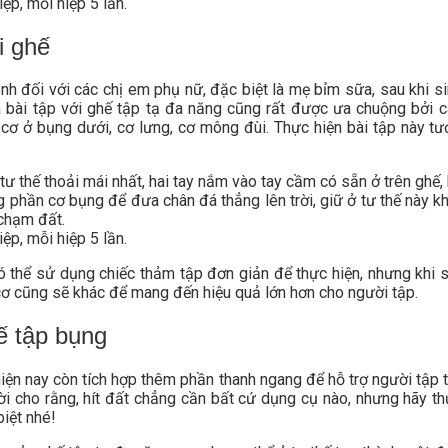
iệp, mỗi hiệp 5 lần.
i ghế
nh đối với các chị em phụ nữ, đặc biệt là mẹ bỉm sữa, sau khi si
 bài tập với ghế tập tạ đa năng cũng rất được ưa chuộng bởi c
cơ ở bụng dưới, cơ lưng, cơ mông đùi. Thực hiện bài tập này t
ư thế thoải mái nhất, hai tay nắm vào tay cầm có sẵn ở trên ghế, 
g phần cơ bụng để đưa chân đá thẳng lên trời, giữ ở tư thế này k
chạm đất.
iệp, mỗi hiệp 5 lần.
có thể sử dụng chiếc thảm tập đơn giản để thực hiện, nhưng khi
cơ cũng sẽ khác để mang đến hiệu quả lớn hơn cho người tập.
hế tập bụng
iện nay còn tích hợp thêm phần thanh ngang để hỗ trợ người tập t
ười cho rằng, hít đất chẳng cần bất cứ dụng cụ nào, nhưng hãy 
iệt nhé!