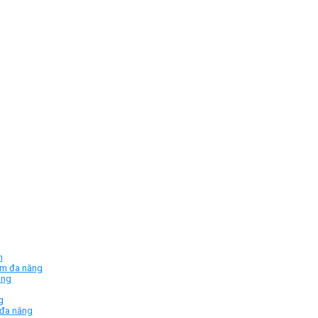
n
ym đa năng
ăng
g
 đa năng