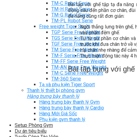
TM-C Robot Serie
Bài tập với ghế tập tạ đa năng 
TM-H Robot Serie
động sâu đến phần cơ chân, đùi t
TM-G Robot Serie
đa năng cũng rất đơn giản:
TM-PL Robot Serie
Free weight Tiger Sport
Ngồi thẳng lưng trên ghế, 
TGP Serie Free Weight
vào phần đệm ghế.
TGS Serie Free Weight
Từ từ sử phần cơ chân và 
TGF Serie Free Weight
trước khi đưa chân trở về v
TM Serie Free Weight
Hạ chân nhẹ nhàng để cảm
TM-F Serie Free Weight
Thực hiện động tác này 4 h
TM-FF Serie Free Weight
TM-AN Serie Free Weight
Bài tập bụng với ghế
TM-C Serie Free Weight
TM-360 Serie
Tạ và phụ kiện Tiger Sport
Thanh lý thiết bị phòng gym
Hàng trưng bày thanh lý
Hàng trưng bày thanh lý Gym
Hàng trưng bày thanh lý Cardio
Hàng Mới Giá Sốc
Phụ kiện gym thanh lý
Setup Phòng Gym
Dự án tiêu biểu
Tuyển Cộng Tác Viên