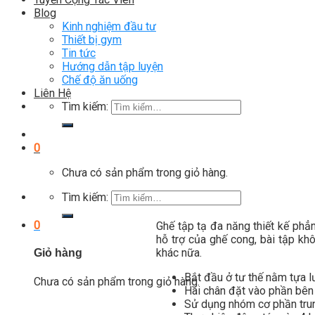
Blog
Kinh nghiệm đầu tư
Thiết bị gym
Tin tức
Hướng dẫn tập luyện
Chế độ ăn uống
Liên Hệ
Tìm kiếm:
0
Chưa có sản phẩm trong giỏ hàng.
Tìm kiếm:
0
Ghế tập tạ đa năng thiết kế phẳ
hỗ trợ của ghế cong, bài tập k
khác nữa.
Giỏ hàng
Bắt đầu ở tư thế nằm tựa l
Chưa có sản phẩm trong giỏ hàng.
Hai chân đặt vào phần bên 
Sử dụng nhóm cơ phần trung