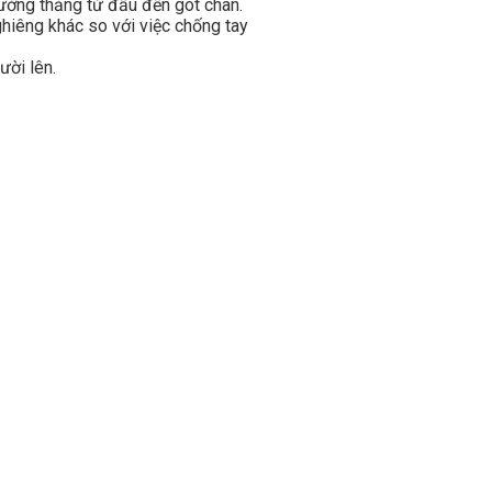
đường thẳng từ đầu đến gót chân.
ghiêng khác so với việc chống tay
ười lên.