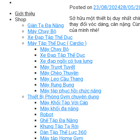
Posted on
23/08/2024
28/05/2
Giới thiệu
Sở hữu một thiết bị duy nhất ch
Shop
thay đổi vóc dáng, cân nặng. C
Giàn Tạ Đa Năng
của mình nhé!
Máy Chạy Bộ
Xe Đạp Tập Thể Dục
Máy Tập Thể Dục ( Cardio )
Máy Chạy Bộ
Xe Đạp Tập Thể Dục
Xe đạp ngồi có tựa lưng
Máy Trượt Tuyết
Máy Chèo Thuyền
Máy Leo Cầu Thang
Máy Rung Bụng
Máy tập phục hồi chức năng
Thiết Bị Phòng Gym chuyên dụng
Máy Khối Tập Với Cáp
Máy khối đa năng
Robot
Ghế Tập Đa Năng
Khung Tập Tạ Rời
Dàn Tập Thể Lực 360
Máy tập Home Gym