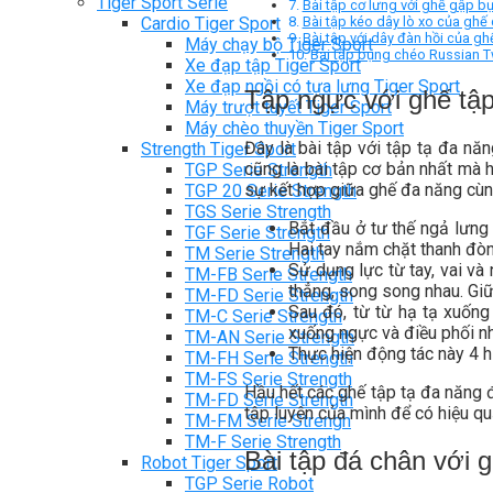
Tiger Sport Serie
Bài tập cơ lưng với ghế gập b
Cardio Tiger Sport
Bài tập kéo dây lò xo của ghế
Bài tập với dây đàn hồi của g
Máy chạy bộ Tiger Sport
Bài tập bụng chéo Russian T
Xe đạp tập Tiger Sport
Xe đạp ngồi có tựa lưng Tiger Sport
Tập ngực với ghế tập
Máy trượt tuyết Tiger Sport
Máy chèo thuyền Tiger Sport
Đây là bài tập với tập tạ đa nă
Strength Tiger Sport
cũng là bài tập cơ bản nhất mà 
TGP Serie Strength
sự kết hợp giữa ghế đa năng cùn
TGP 20 Serie Strength
TGS Serie Strength
Bắt đầu ở tư thế ngả lưng
TGF Serie Strength
Hai tay nắm chặt thanh đòn
TM Serie Strength
Sử dụng lực từ tay, vai và 
TM-FB Serie Strength
thẳng, song song nhau. Giữ
TM-FD Serie Strength
Sau đó, từ từ hạ tạ xuống
TM-C Serie Strength
xuống ngực và điều phối nh
TM-AN Serie Strength
Thực hiện động tác này 4 hi
TM-FH Serie Strength
TM-FS Serie Strength
Hầu hết các ghế tập tạ đa năng đ
TM-FD Serie Strength
tập luyện của mình để có hiệu q
TM-FM Serie Strengh
TM-F Serie Strength
Bài tập đá chân với 
Robot Tiger Sport
TGP Serie Robot