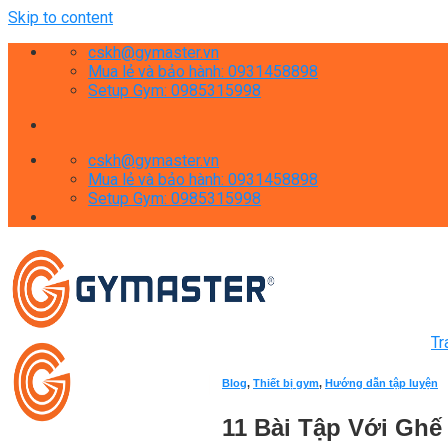
Skip to content
cskh@gymaster.vn
Mua lẻ và bảo hành: 0931458898
Setup Gym: 0985315998
cskh@gymaster.vn
Mua lẻ và bảo hành: 0931458898
Setup Gym: 0985315998
Tr
Blog
,
Thiết bị gym
,
Hướng dẫn tập luyện
11 Bài Tập Với Ghế