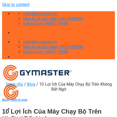
Skip to content
cskh@gymaster.vn
Mua lẻ và bảo hành: 0931458898
Setup Gym: 0985315998
cskh@gymaster.vn
Mua lẻ và bảo hành: 0931458898
Setup Gym: 0985315998
Trang chủ
/
Blog
/
10 Lợi Ích Của Máy Chạy Bộ Trên Không
Bất Ngờ
Blog
,
Thiết bị gym
10 Lợi Ích Của Máy Chạy Bộ Trên