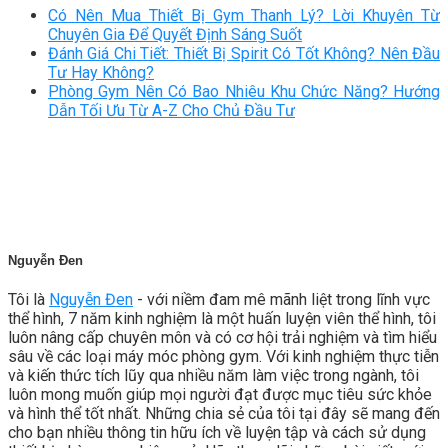
Có Nên Mua Thiết Bị Gym Thanh Lý? Lời Khuyên Từ
Chuyên Gia Để Quyết Định Sáng Suốt
Đánh Giá Chi Tiết: Thiết Bị Spirit Có Tốt Không? Nên Đầu
Tư Hay Không?
Phòng Gym Nên Có Bao Nhiêu Khu Chức Năng? Hướng
Dẫn Tối Ưu Từ A-Z Cho Chủ Đầu Tư
Nguyễn Đen
Tôi là
Nguyễn Đen
- với niềm đam mê mãnh liệt trong lĩnh vực
thể hình, 7 năm kinh nghiệm là một huấn luyện viên thể hình, tôi
luôn nâng cấp chuyên môn và có cơ hội trải nghiệm và tìm hiểu
sâu về các loại máy móc phòng gym. Với kinh nghiệm thực tiễn
và kiến thức tích lũy qua nhiều năm làm việc trong ngành, tôi
luôn mong muốn giúp mọi người đạt được mục tiêu sức khỏe
và hình thể tốt nhất. Những chia sẻ của tôi tại đây sẽ mang đến
cho bạn nhiều thông tin hữu ích về luyện tập và cách sử dụng