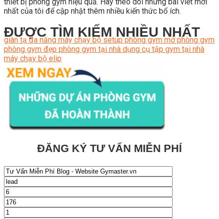
thiết bị phòng gym hiệu quả. Hãy theo dõi những bài viết mới
nhất của tôi để cập nhật thêm nhiều kiến thức bổ ích.
ĐƯỢC TÌM KIẾM NHIỀU NHẤT
giàn tạ đa năng
máy chạy bộ
setup phòng gym
mở phòng gym
phòng gym đẹp
phòng gym tại nhà
dụng cụ tập gym tại nhà
máy chạy bộ elip
ĐĂNG KÝ TƯ VẤN MIỄN PHÍ