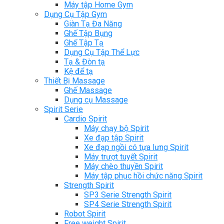
Máy tập Home Gym
Dụng Cụ Tập Gym
Giàn Tạ Đa Năng
Ghế Tập Bụng
Ghế Tập Tạ
Dụng Cụ Tập Thể Lực
Tạ & Đòn tạ
Kệ để tạ
Thiết Bị Massage
Ghế Massage
Dụng cụ Massage
Spirit Serie
Cardio Spirit
Máy chạy bộ Spirit
Xe đạp tập Spirit
Xe đạp ngồi có tựa lưng Spirit
Máy trượt tuyết Spirit
Máy chèo thuyền Spirit
Máy tập phục hồi chức năng Spirit
Strength Spirit
SP3 Serie Strength Spirit
SP4 Serie Strength Spirit
Robot Spirit
Free weight Spirit