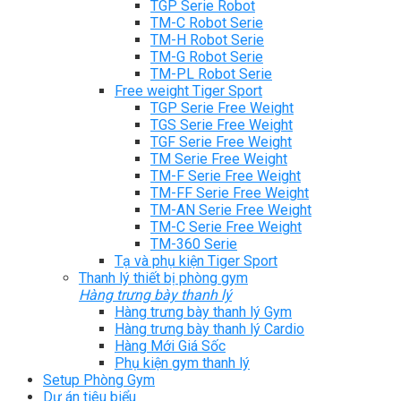
TGP Serie Robot
TM-C Robot Serie
TM-H Robot Serie
TM-G Robot Serie
TM-PL Robot Serie
Free weight Tiger Sport
TGP Serie Free Weight
TGS Serie Free Weight
TGF Serie Free Weight
TM Serie Free Weight
TM-F Serie Free Weight
TM-FF Serie Free Weight
TM-AN Serie Free Weight
TM-C Serie Free Weight
TM-360 Serie
Tạ và phụ kiện Tiger Sport
Thanh lý thiết bị phòng gym
Hàng trưng bày thanh lý
Hàng trưng bày thanh lý Gym
Hàng trưng bày thanh lý Cardio
Hàng Mới Giá Sốc
Phụ kiện gym thanh lý
Setup Phòng Gym
Dự án tiêu biểu