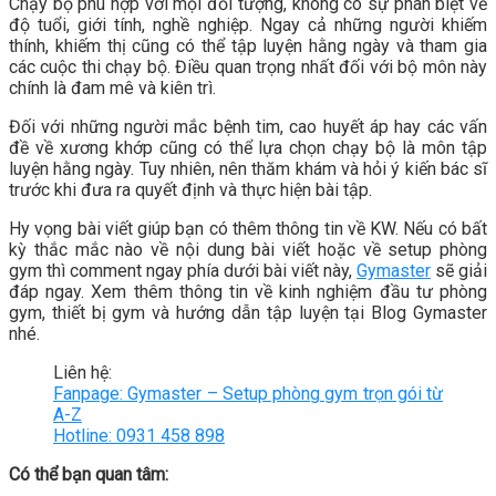
Chạy bộ phù hợp với mọi đối tượng, không có sự phân biệt về
độ tuổi, giới tính, nghề nghiệp. Ngay cả những người khiếm
thính, khiếm thị cũng có thể tập luyện hằng ngày và tham gia
các cuộc thi chạy bộ. Điều quan trọng nhất đối với bộ môn này
chính là đam mê và kiên trì.
Đối với những người mắc bệnh tim, cao huyết áp hay các vấn
đề về xương khớp cũng có thể lựa chọn chạy bộ là môn tập
luyện hằng ngày. Tuy nhiên, nên thăm khám và hỏi ý kiến bác sĩ
trước khi đưa ra quyết định và thực hiện bài tập.
Hy vọng bài viết giúp bạn có thêm thông tin về KW. Nếu có bất
kỳ thắc mắc nào về nội dung bài viết hoặc về setup phòng
gym thì comment ngay phía dưới bài viết này,
Gymaster
sẽ giải
đáp ngay. Xem thêm thông tin về kinh nghiệm đầu tư phòng
gym, thiết bị gym và hướng dẫn tập luyện tại Blog Gymaster
nhé.
Liên hệ:
Fanpage: Gymaster – Setup phòng gym trọn gói từ
A-Z
Hotline: 0931 458 898
Có thể bạn quan tâm: