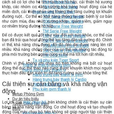
cách sẽ có lợi cho hệ tim mạch và hô hấp; cải thiện hệ xương
TM-G Robot Serie
khớp, các nhóm cơ; tăng cường khả năng hoạt động của hệ
TM-PL Robot Serie
miễn dịch, cải thiện phản ứng kháng thể, tăng cường lợi khuẩn
Free weight Tiger Sport
đường ruột… Cơ thể có khả năng chống lại các bệnh lý cơ bản
TGP Serie Free Weight
như cúm mùa, đau nhức xương khớp , giảm viêm, giảm nguy
TGS Serie Free Weight
cơ nhiễm trùng đường hô hấp…
TGF Serie Free Weight
TM Serie Free Weight
Để có được kết quả tốt như vậy đối với sức khỏe, cơ thể của
TM-F Serie Free Weight
bạn đã trải qua hoạt động thể lực tăng dần về cường độ. Chính
TM-FF Serie Free Weight
vì thế, khả năng chịu đựng, độ độ dẻo dai được nâng lên rất
TM-AN Serie Free Weight
nhiều. Khả năng chống chọi của cơ thể với những tác động từ
TM-C Serie Free Weight
phía môi trường bên ngoài cũng vì thế mà tốt hơn rất nhiều.
TM-360 Serie
Tạ và phụ kiện Tiger Sport
Chính vì thế, không chỉ chạy bộ trên không mà bất cứ hoạt
Thanh lý thiết bị phòng gym
động thể dục thể thao nào cũng được khuyến khích mọi người
Hàng trưng bày thanh lý
thực hiện đều đặn, kiên trì để tăng cường sức khỏe tổng thể.
Hàng trưng bày thanh lý Gym
Hàng trưng bày thanh lý Cardio
Cải thiện sự cân bằng và khả năng vận
Hàng Mới Giá Sốc
Phụ kiện gym thanh lý
động
Setup Phòng Gym
Dự án tiêu biểu
Lợi ích của
máy chạy bộ
trên không chính là cải thiện sự cân
Tuyển Cộng Tác Viên
bằng và khả năng vận động. Cơ chế hoạt động và tạo chuyển
Blog
động của máy chạy bộ trên không sẽ giúp người tập cải thiện
Kinh nghiệm đầu tư