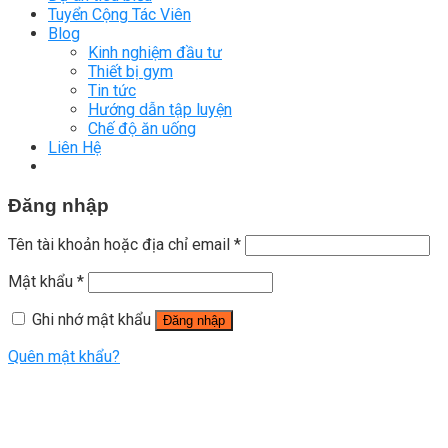
Tuyển Cộng Tác Viên
Blog
Kinh nghiệm đầu tư
Thiết bị gym
Tin tức
Hướng dẫn tập luyện
Chế độ ăn uống
Liên Hệ
Đăng nhập
Tên tài khoản hoặc địa chỉ email
*
Mật khẩu
*
Ghi nhớ mật khẩu
Đăng nhập
Quên mật khẩu?