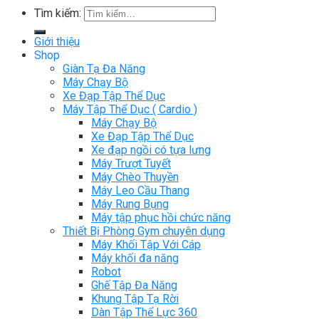
Tìm kiếm:
Giới thiệu
Shop
Giàn Tạ Đa Năng
Máy Chạy Bộ
Xe Đạp Tập Thể Dục
Máy Tập Thể Dục ( Cardio )
Máy Chạy Bộ
Xe Đạp Tập Thể Dục
Xe đạp ngồi có tựa lưng
Máy Trượt Tuyết
Máy Chèo Thuyền
Máy Leo Cầu Thang
Máy Rung Bụng
Máy tập phục hồi chức năng
Thiết Bị Phòng Gym chuyên dụng
Máy Khối Tập Với Cáp
Máy khối đa năng
Robot
Ghế Tập Đa Năng
Khung Tập Tạ Rời
Dàn Tập Thể Lực 360