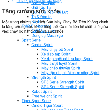
Dễ sử dụng cho nhiều đối tượng
Ghế Tập Bụng
Ghế Tập Tạ
Tăng cường sức khỏe
Dụng Cụ Tập Thể Lực
Tạ & Đòn tạ
Kệ để tạ
Một trong những Lợi Ích Của Máy Chạy Bộ Trên Không chính
Thiết Bị Massage
là tăng cường sức khỏe tổng thể. ‏Có mối liên hệ chặt chẽ giữa
Ghế Massage
việc chạy bộ hằng ngày và sức khỏe.
Dụng cụ Massage
Spirit Serie
Cardio Spirit
Máy chạy bộ Spirit
Xe đạp tập Spirit
Xe đạp ngồi có tựa lưng Spirit
Máy trượt tuyết Spirit
Máy chèo thuyền Spirit
Máy tập phục hồi chức năng Spirit
Strength Spirit
SP3 Serie Strength Spirit
SP4 Serie Strength Spirit
Robot Spirit
Free weight Spirit
Tiger Sport Serie
Cardio Tiger Sport