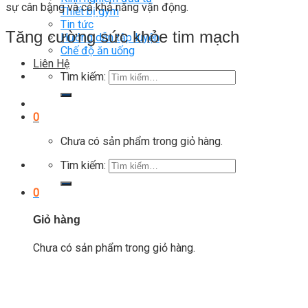
sự cân bằng và cả khả năng vận động.
Thiết bị gym
Tin tức
Tăng cường sức khỏe tim mạch
Hướng dẫn tập luyện
Chế độ ăn uống
Liên Hệ
Tìm kiếm:
0
Chưa có sản phẩm trong giỏ hàng.
Tìm kiếm:
0
Giỏ hàng
Chưa có sản phẩm trong giỏ hàng.