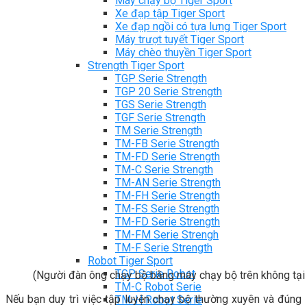
Máy chạy bộ Tiger Sport
Xe đạp tập Tiger Sport
Xe đạp ngồi có tựa lưng Tiger Sport
Máy trượt tuyết Tiger Sport
Máy chèo thuyền Tiger Sport
Strength Tiger Sport
TGP Serie Strength
TGP 20 Serie Strength
TGS Serie Strength
TGF Serie Strength
TM Serie Strength
TM-FB Serie Strength
TM-FD Serie Strength
TM-C Serie Strength
TM-AN Serie Strength
TM-FH Serie Strength
TM-FS Serie Strength
TM-FD Serie Strength
TM-FM Serie Strengh
TM-F Serie Strength
Robot Tiger Sport
TGP Serie Robot
(Người đàn ông chạy bộ bằng máy chạy bộ trên không tại
TM-C Robot Serie
Nếu bạn duy trì việc tập luyện chạy bộ thường xuyên và đúng
TM-H Robot Serie