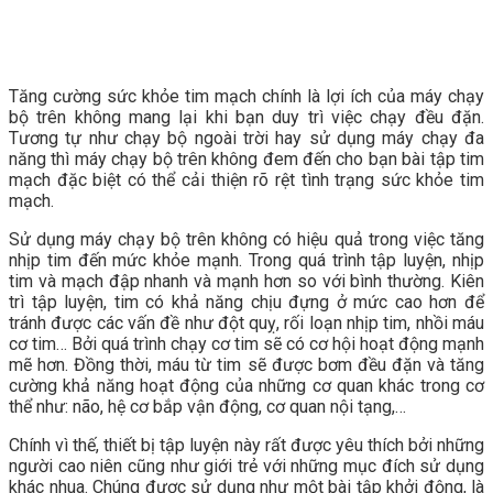
Tăng cường sức khỏe tim mạch chính là lợi ích của máy chạy
bộ trên không mang lại khi bạn duy trì việc chạy đều đặn.
Tương tự như chạy bộ ngoài trời hay sử dụng máy chạy đa
năng thì máy chạy bộ trên không đem đến cho bạn bài tập tim
mạch đặc biệt có thể cải thiện rõ rệt tình trạng sức khỏe tim
mạch.
Sử dụng máy chạy bộ trên không có hiệu quả trong việc tăng
nhịp tim đến mức khỏe mạnh. Trong quá trình tập luyện, nhịp
tim và mạch đập nhanh và mạnh hơn so với bình thường. Kiên
trì tập luyện, tim có khả năng chịu đựng ở mức cao hơn để
tránh được các vấn đề như đột quỵ, rối loạn nhịp tim, nhồi máu
cơ tim… Bởi quá trình chạy cơ tim sẽ có cơ hội hoạt động mạnh
mẽ hơn. Đồng thời, máu từ tim sẽ được bơm đều đặn và tăng
cường khả năng hoạt động của những cơ quan khác trong cơ
thể như: não, hệ cơ bắp vận động, cơ quan nội tạng,…
Chính vì thế, thiết bị tập luyện này rất được yêu thích bởi những
người cao niên cũng như giới trẻ với những mục đích sử dụng
khác nhua. Chúng được sử dụng như một bài tập khởi động, là