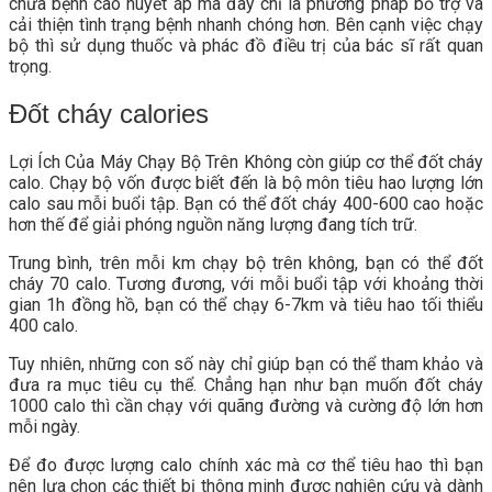
chữa bệnh cao huyết áp mà đây chỉ là phương pháp bổ trợ và
cải thiện tình trạng bệnh nhanh chóng hơn. Bên cạnh việc chạy
bộ thì sử dụng thuốc và phác đồ điều trị của bác sĩ rất quan
trọng.
Đốt cháy calories
Lợi Ích Của Máy Chạy Bộ Trên Không còn giúp cơ thể đốt cháy
calo. Chạy bộ vốn được biết đến là bộ môn tiêu hao lượng lớn
calo sau mỗi buổi tập. Bạn có thể đốt cháy 400-600 cao hoặc
hơn thế để giải phóng nguồn năng lượng đang tích trữ.
Trung bình, trên mỗi km chạy bộ trên không, bạn có thể đốt
cháy 70 calo. Tương đương, với mỗi buổi tập với khoảng thời
gian 1h đồng hồ, bạn có thể chạy 6-7km và tiêu hao tối thiểu
400 calo.
Tuy nhiên, những con số này chỉ giúp bạn có thể tham khảo và
đưa ra mục tiêu cụ thể. Chẳng hạn như bạn muốn đốt cháy
1000 calo thì cần chạy với quãng đường và cường độ lớn hơn
mỗi ngày.
Để đo được lượng calo chính xác mà cơ thể tiêu hao thì bạn
nên lựa chọn các thiết bị thông minh được nghiên cứu và dành