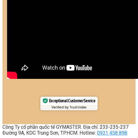
Exceptional Customer Service
Verified by Trustindex
Công Ty cổ phần quốc tế GYMASTER. Địa chỉ: 233-235-237
Đường 9A, KDC Trung Sơn, TP.HCM. Hotline:
0931 458 898