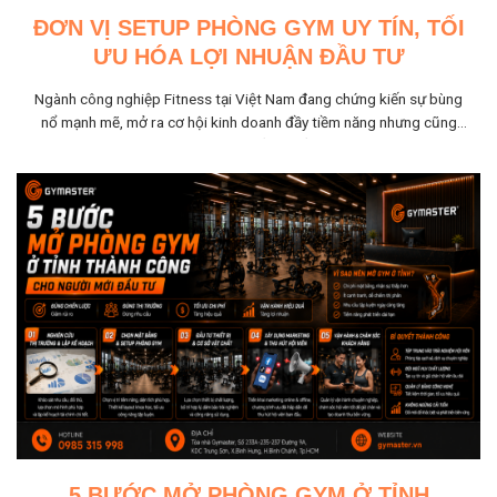
ĐƠN VỊ SETUP PHÒNG GYM UY TÍN, TỐI
ƯU HÓA LỢI NHUẬN ĐẦU TƯ
Ngành công nghiệp Fitness tại Việt Nam đang chứng kiến sự bùng
nổ mạnh mẽ, mở ra cơ hội kinh doanh đầy tiềm năng nhưng cũng
không kém phần khốc...
5 BƯỚC MỞ PHÒNG GYM Ở TỈNH