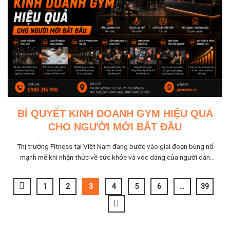
BÍ QUYẾT KINH DOANH GYM HIỆU QUẢ
CHO NGƯỜI MỚI BẮT ĐẦU
Thị trường Fitness tại Việt Nam đang bước vào giai đoạn bùng nổ
mạnh mẽ khi nhận thức về sức khỏe và vóc dáng của người dân
ngày càng được...
1
2
3
4
5
6
…
39