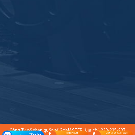
Công Ty cổ phần quốc tế GYMASTER. Địa chỉ: 233-235-237