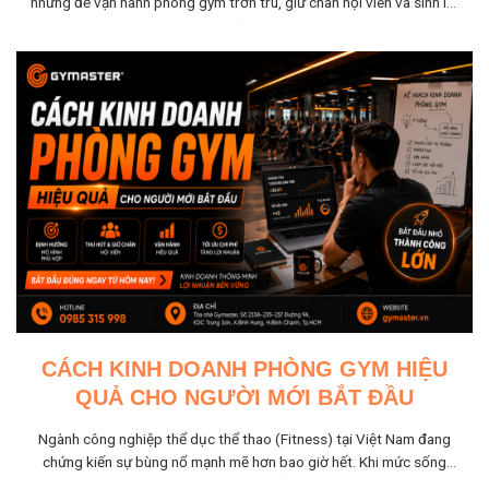
nhưng để vận hành phòng gym trơn tru, giữ chân hội viên và sinh lời
đều...
CÁCH KINH DOANH PHÒNG GYM HIỆU
QUẢ CHO NGƯỜI MỚI BẮT ĐẦU
Ngành công nghiệp thể dục thể thao (Fitness) tại Việt Nam đang
chứng kiến sự bùng nổ mạnh mẽ hơn bao giờ hết. Khi mức sống
tăng cao, nhu cầu...