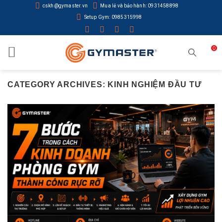
Skip
cskh@gymaster.vn
Mua lẻ và bảo hành: 0931458898
to
Setup Gym: 0985315998
content
0
CATEGORY ARCHIVES:
KINH NGHIỆM ĐẦU TƯ