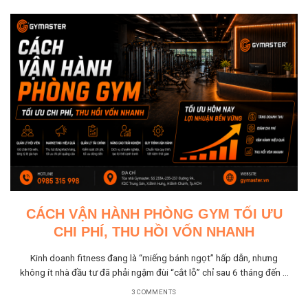
CÁCH VẬN HÀNH PHÒNG GYM TỐI ƯU
CHI PHÍ, THU HỒI VỐN NHANH
Kinh doanh fitness đang là “miếng bánh ngọt” hấp dẫn, nhưng
không ít nhà đầu tư đã phải ngậm đùi “cắt lỗ” chỉ sau 6 tháng đến 1
năm hoạt...
3 COMMENTS