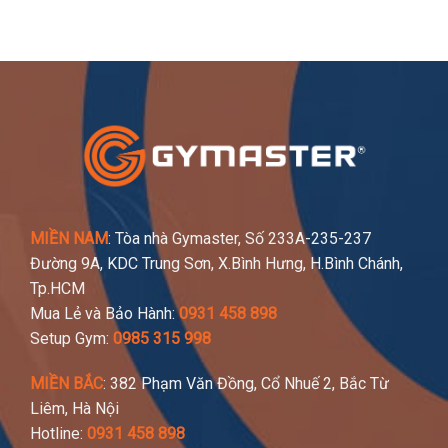
MIỀN NAM
: Tòa nhà Gymaster, Số 233A-235-237
Đường 9A, KDC Trung Sơn, X.Bình Hưng, H.Bình Chánh,
Tp.HCM
Mua Lẻ và Bảo Hành:
0931 458 898
Setup Gym:
0985 315 998
MIỀN BẮC
: 382 Phạm Văn Đồng, Cổ Nhuế 2, Bắc Từ
Liêm, Hà Nội
Hotline:
0931 458 898