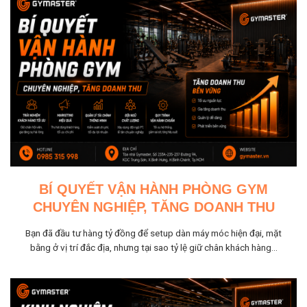
BÍ QUYẾT VẬN HÀNH PHÒNG GYM
CHUYÊN NGHIỆP, TĂNG DOANH THU
Bạn đã đầu tư hàng tỷ đồng để setup dàn máy móc hiện đại, mặt
bằng ở vị trí đắc địa, nhưng tại sao tỷ lệ giữ chân khách hàng...