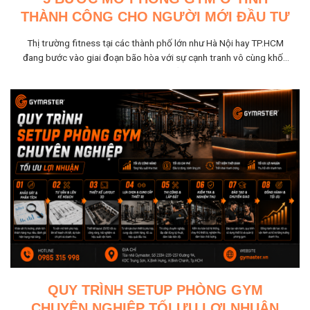
THÀNH CÔNG CHO NGƯỜI MỚI ĐẦU TƯ
Thị trường fitness tại các thành phố lớn như Hà Nội hay TP.HCM
đang bước vào giai đoạn bão hòa với sự cạnh tranh vô cùng khốc
liệt. Trong bối...
QUY TRÌNH SETUP PHÒNG GYM
CHUYÊN NGHIỆP TỐI ƯU LỢI NHUẬN